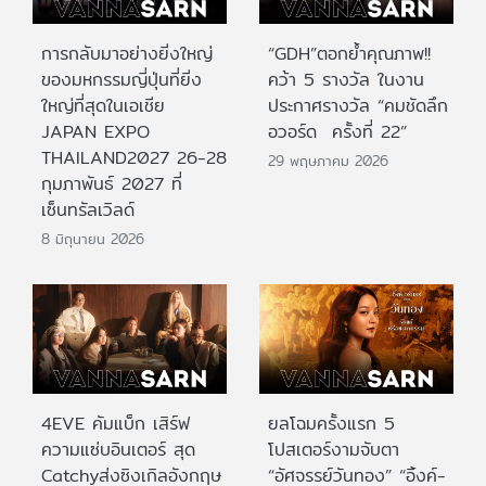
การกลับมาอย่างยิ่งใหญ่
“GDH”ตอกย้ำคุณภาพ!!
ของมหกรรมญี่ปุ่นที่ยิ่ง
คว้า 5 รางวัล ในงาน
ใหญ่ที่สุดในเอเชีย
ประกาศรางวัล “คมชัดลึก
JAPAN EXPO
อวอร์ด ครั้งที่ 22”
THAILAND2027 26-28
29 พฤษภาคม 2026
กุมภาพันธ์ 2027 ที่
เซ็นทรัลเวิลด์
8 มิถุนายน 2026
4EVE คัมแบ็ก เสิร์ฟ
ยลโฉมครั้งแรก 5
ความแซ่บอินเตอร์ สุด
โปสเตอร์งามจับตา
Catchyส่งซิงเกิลอังกฤษ
“อัศจรรย์วันทอง” “อิ้งค์-