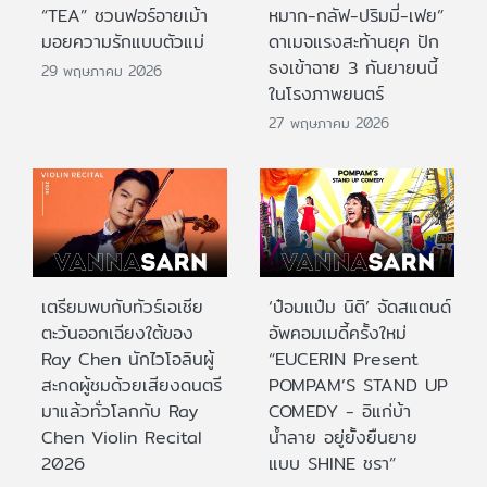
“TEA” ชวนฟอร์อายเม้า
หมาก-กลัฟ-ปริมมี่-เฟย”
มอยความรักแบบตัวแม่
ดาเมจแรงสะท้านยุค ปัก
ธงเข้าฉาย 3 กันยายนนี้
29 พฤษภาคม 2026
ในโรงภาพยนตร์
27 พฤษภาคม 2026
เตรียมพบกับทัวร์เอเชีย
‘ป๋อมแป๋ม นิติ’ จัดสแตนด์
ตะวันออกเฉียงใต้ของ
อัพคอมเมดี้ครั้งใหม่
Ray Chen นักไวโอลินผู้
“EUCERIN Present
สะกดผู้ชมด้วยเสียงดนตรี
POMPAM’S STAND UP
มาแล้วทั่วโลกกับ Ray
COMEDY - อิแก่บ้า
Chen Violin Recital
น้ำลาย อยู่ยั้งยืนยาย
2026
แบบ SHINE ชรา”