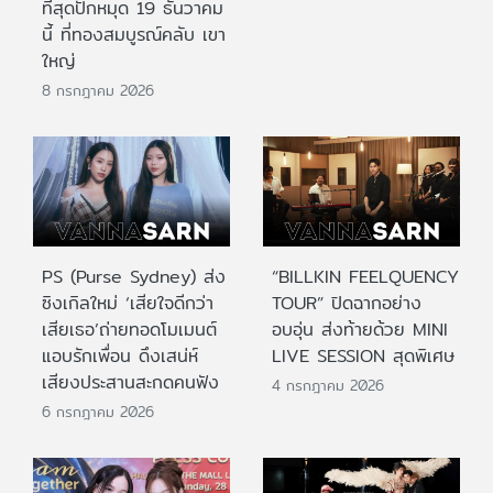
ที่สุดปักหมุด 19 ธันวาคม
นี้ ที่ทองสมบูรณ์คลับ เขา
ใหญ่
8 กรกฎาคม 2026
PS (Purse Sydney) ส่ง
“BILLKIN FEELQUENCY
ซิงเกิลใหม่ ‘เสียใจดีกว่า
TOUR” ปิดฉากอย่าง
เสียเธอ’ถ่ายทอดโมเมนต์
อบอุ่น ส่งท้ายด้วย MINI
แอบรักเพื่อน ดึงเสน่ห์
LIVE SESSION สุดพิเศษ
เสียงประสานสะกดคนฟัง
4 กรกฎาคม 2026
6 กรกฎาคม 2026