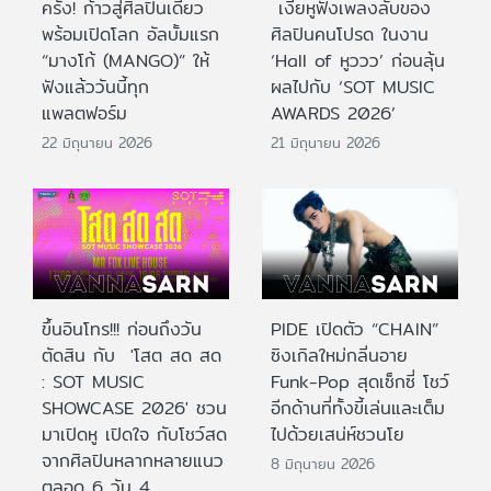
ครั้ง! ก้าวสู่ศิลปินเดี่ยว
เงี่ยหูฟังเพลงลับของ
พร้อมเปิดโลก อัลบั้มแรก
ศิลปินคนโปรด ในงาน
“มางโก้ (MANGO)” ให้
‘Hall of หูววว’ ก่อนลุ้น
ฟังแล้ววันนี้ทุก
ผลไปกับ ‘SOT MUSIC
แพลตฟอร์ม
AWARDS 2026’
22 มิถุนายน 2026
21 มิถุนายน 2026
ขึ้นอินโทร!!! ก่อนถึงวัน
PIDE เปิดตัว “CHAIN”
ตัดสิน กับ 'โสต สด สด
ซิงเกิลใหม่กลิ่นอาย
: SOT MUSIC
Funk-Pop สุดเซ็กซี่ โชว์
SHOWCASE 2026' ชวน
อีกด้านที่ทั้งขี้เล่นและเต็ม
มาเปิดหู เปิดใจ กับโชว์สด
ไปด้วยเสน่ห์ชวนโย
จากศิลปินหลากหลายแนว
8 มิถุนายน 2026
ตลอด 6 วัน 4