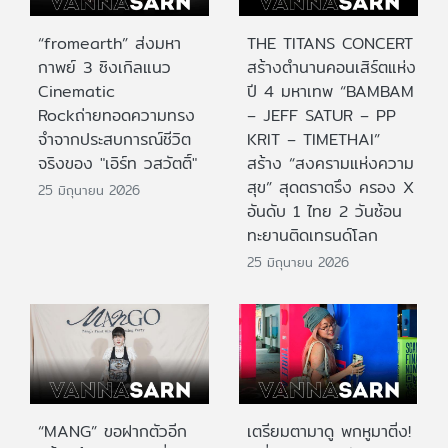
“fromearth” ส่งมหา
THE TITANS CONCERT
กาพย์ 3 ซิงเกิลแนว
สร้างตำนานคอนเสิร์ตแห่ง
Cinematic
ปี 4 มหาเทพ “BAMBAM
Rockถ่ายทอดความทรง
– JEFF SATUR – PP
จำจากประสบการณ์ชีวิต
KRIT – TIMETHAI”
จริงของ "เอิร์ท วสวัตติ์"
สร้าง “สงครามแห่งความ
สุข” สุดตราตรึง ครอง X
25 มิถุนายน 2026
อันดับ 1 ไทย 2 วันซ้อน
ทะยานติดเทรนด์โลก
25 มิถุนายน 2026
“MANG” ขอฝากตัวอีก
เตรียมตามาดู พกหูมาติ่ง!