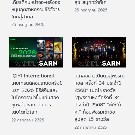
เกียรติคนหน้าจอ-หลังจอ
สุข สนุกกว่าที่เค
หนุนอุตสาหกรรมซีรีส์วาย
26 กรกฎาคม 2026
ไทยสู่สากล
26 กรกฎาคม 2026
iQIYI International
“แถลงข่าวเปิดตัวสุพรรณ
เผยเทรนด์คอนเทนต์ครึ่งปี
หงส์ ครั้งที่ 34 ประจำปี
แรก 2026 ซีรีส์จีนและ
2568” เปิดโผรางวัล
ไมโครดราม่าขึ้นแท่นสอง
“สุพรรณหงส์ครั้งที่ 34
ขุมพลังหลัก ดันการ
ประจำปี 2568” “ผีใช้ได้
เติบโตทั่วโลก
ค่ะ” ท็อปฟอร์มเข้าชิง
สูงสุด 15 รางวัล
22 กรกฎาคม 2026
22 กรกฎาคม 2026