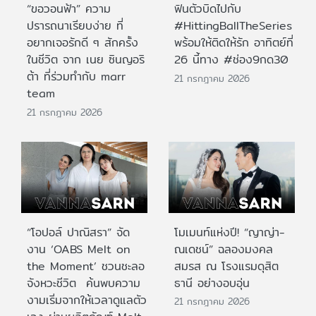
“ขอวอนฟ้า” ความ
ฟินตัวบิดไปกับ
ปรารถนาเรียบง่าย ที่
#HittingBallTheSeries
อยากเจอรักดี ๆ สักครั้ง
พร้อมให้ติดให้รัก อาทิตย์ที่
ในชีวิต จาก เนย ซินญอริ
26 นี้ทาง #ช่อง9กด30
ต้า ที่ร่วมทำกับ marr
21 กรกฎาคม 2026
team
21 กรกฎาคม 2026
“โอปอล์ ปาณิสรา” จัด
โมเมนท์แห่งปี! “ญาญ่า-
งาน ‘OABS Melt on
ณเดชน์” ฉลองมงคล
the Moment’ ชวนชะลอ
สมรส ณ โรงแรมดุสิต
จังหวะชีวิต ค้นพบความ
ธานี อย่างอบอุ่น
งามเริ่มจากให้เวลาดูแลตัว
21 กรกฎาคม 2026