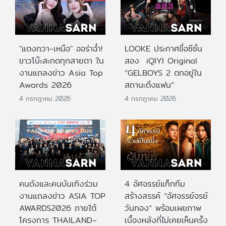
"แตงกวา-เหนือ" ออร่าฉ่ำ!
LOOKE ประกาศชื่อซีซั่น
ขาวโบ๊ะสะกดทุกสายตา ใน
สอง iQIYI Original
งานแถลงข่าว Asia Top
“GELBOYS 2 ตกอยู่ใน
Awards 2026
สถานะติ่งแฟน”
4 กรกฎาคม 2026
4 กรกฎาคม 2026
คนดังและคนบันเทิงร่วม
4 อัศจรรย์แท็กทีม
งานแถลงข่าว ASIA TOP
สร้างสรรค์ “อัศจรรย์จรย์
AWARDS2026 ภายใต้
วันทอง” พร้อมเผยภาพ
โครงการ THAILAND–
เบื้องหลังที่ไม่เคยเห็นครั้ง