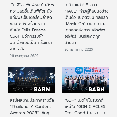
"ใบเฟิร์น พิมพ์ชนก" เสิร์ฟ
เดบิวต์แล้ว! 5 สาว
ความสดชื่นเต็มพิกัด! นั่ง
“TACE” ก้าวสู่ศิลปินอย่าง
แท่นพรีเซ็นเตอร์คนล่าสุด
เต็มตัว เปิดตัวซิงเกิลแรก
ของ elis พร้อมชวน
“Mask On” บนเดบิวต์ส
สัมผัส "elis Freeze
เตจสุดอลังการ เสิร์ฟเพ
Cool" นวัตกรรมผ้า
อร์ฟอร์แมนซ์สะกดทุก
อนามัยแบบเย็น ครั้งแรก
สายตา
จากเอลิส
26 กรกฎาคม 2026
26 กรกฎาคม 2026
สรุปผลงานประกาศรางวัล
"GDH" เปิดโผโปรเจกต์
“Thailand Y Content
ใหม่ใน "GDH CIRCLES
Awards 2025” เชิดชู
Feel Good โคจรความ