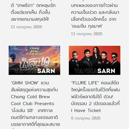
ต์ “เทพธิดา” ตกหลุมรัก
บทเพลงของการก้าวผ่าน
ตั้งแต่แรกเห็น ถึงขั้น
ความเจ็บปวด และกลับมา
อยากยกนามสกุลให้!
เลือกตัวเองอีกครั้ง จาก
‘ขนมจีน กุลมาศ’
13 กรกฎาคม 2026
13 กรกฎาคม 2026
‘GMM SHOW’ ชวน
“FLURE LIFE” คอนเสิร์ต
สัมผัสฤดูแห่งความสุขกับ
ใหญ่ครั้งแรกในชีวิตที่แฟน
Chang Cold Brew
ฟลัวร์พลาดไม่ได้ ด่วน!
Cool Club Presents
บัตรรอบ 2 เปิดจองแล้วที่
‘นั่งเล่น 10’ เทศกาล
I Have Ticket
ดนตรีท่ามกลางธรรมชาติ
6 กรกฎาคม 2026
บรรยากาศดีที่สุดและสบาย