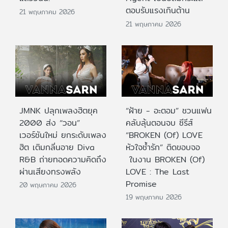
ตอบรับแรงเกินต้าน
21 พฤษภาคม 2026
21 พฤษภาคม 2026
JMNK ปลุกเพลงฮิตยุค
“ฝ้าย - อะตอม” ชวนแฟน
2000 ส่ง “วอน”
คลับลุ้นตอนจบ ซีรีส์
เวอร์ชันใหม่ ยกระดับเพลง
“BROKEN (Of) LOVE
ฮิต เติมกลิ่นอาย Diva
หัวใจช้ำรัก” ติดขอบจอ
R&B ถ่ายทอดความคิดถึง
ในงาน BROKEN (Of)
ผ่านเสียงทรงพลัง
LOVE : The Last
Promise
20 พฤษภาคม 2026
19 พฤษภาคม 2026