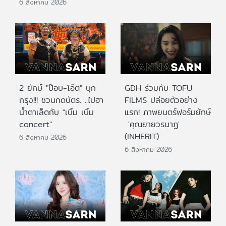
6 สิงหาคม 2026
2 ยักษ์ "ป๊อบ-โอ๊ต" บุก
GDH ร่วมกับ TOFU
กรุง!!! ชวนกดบัตร. ..ไปฮา
FILMS ปล่อยตัวอย่าง
น้ำตาเล็ดกับ "เบิ้ม เบิ้ม
แรก! ภาพยนตร์ฟอร์มยักษ์
concert"
'คุณยายวรนาฏ'
(INHERIT)
6 สิงหาคม 2026
6 สิงหาคม 2026