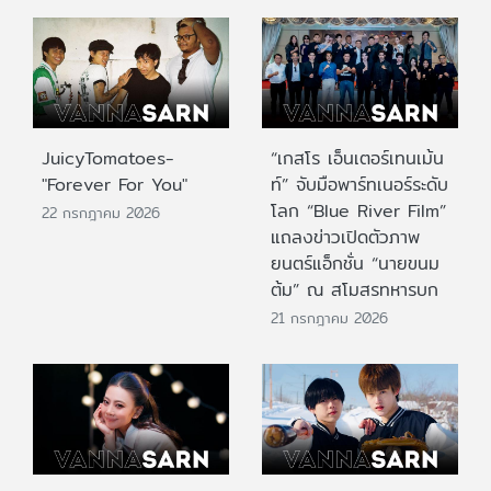
JuicyTomatoes-
“เกสโร เอ็นเตอร์เทนเม้น
"Forever For You"
ท์” จับมือพาร์ทเนอร์ระดับ
โลก “Blue River Film”
22 กรกฎาคม 2026
แถลงข่าวเปิดตัวภาพ
ยนตร์แอ็กชั่น “นายขนม
ต้ม” ณ สโมสรทหารบก
21 กรกฎาคม 2026