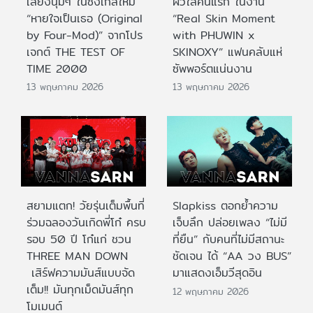
เสียงนุ่มๆ ในซิงเกิลใหม่
ผิวใสคนแรก ในงาน
“หายใจเป็นเธอ (Original
“Real Skin Moment
by Four-Mod)” จากโปร
with PHUWIN x
เจกต์ THE TEST OF
SKINOXY” แฟนคลับแห่
TIME 2000
ซัพพอร์ตแน่นงาน
13 พฤษภาคม 2026
13 พฤษภาคม 2026
สยามแตก! วัยรุ่นเต็มพื้นที่
Slapkiss ตอกย้ำความ
ร่วมฉลองวันเกิดพี่โก๋ ครบ
เจ็บลึก ปล่อยเพลง “ไม่มี
รอบ 50 ปี โก๋แก่ ชวน
ที่ยืน” กับคนที่ไม่มีสถานะ
THREE MAN DOWN
ชัดเจน ได้ “AA วง BUS”
เสิร์ฟความมันส์แบบจัด
มาแสดงเอ็มวีสุดอิน
เต็ม!! มันทุกเม็ดมันส์ทุก
12 พฤษภาคม 2026
โมเมนต์