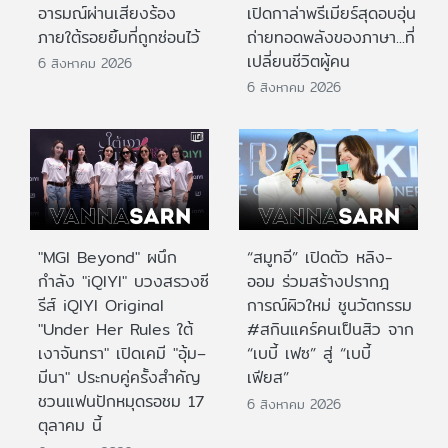
อารมณ์ผ่านเสียงร้อง
เปิดกาล่าพรีเมียร์สุดอบอุ่น
ภายใต้รอยยิ้มที่ถูกซ่อนไว้
ถ่ายทอดพลังของภาษา...ที่
เปลี่ยนชีวิตผู้คน
6 สิงหาคม 2026
6 สิงหาคม 2026
"MGI Beyond" ผนึก
“สมูทอี” เปิดตัว หลิง-
กำลัง "iQIYI" บวงสรวงซี
ออม ร่วมสร้างปรากฎ
รีส์ iQIYI Original
การณ์ผิวใหม่ ชูนวัตกรรม
"Under Her Rules ใต้
#สกินแคร์คนเป็นสิว จาก
เงาจันทรา" เปิดเคมี "อุ้ม–
“เบบี้ เฟซ” สู่ “เบบี้
มีนา" ประกบคู่ครั้งสำคัญ
เฟียส”
ชวนแฟนปักหมุดรอชม 17
6 สิงหาคม 2026
ตุลาคม นี้