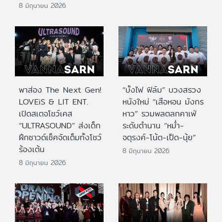
8 มิถุนายน 2026
พาส่อง The Next Gen!
“บั้งไฟ ฟิล์ม” บวงสรวง
LOVEiS & LIT ENT.
หนังใหม่ “เสือหอน มังกร
เปิดสเตจโชว์เคส
หาว” รวมพลตลกคาเฟ่
“ULTRASOUND” ส่งเด็ก
ระดับตำนาน “หม่ำ-
ฝึกซาวด์เช็คจัดเต็มทั้งโชว์
จตุรงค์-โน้ต-เป็ด-นุ้ย”
ร้องเต้น
8 มิถุนายน 2026
8 มิถุนายน 2026