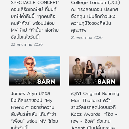
SPECTACLE CONCERT”
College London (UCL)
คอนเสิร์ตเฉดใหม่ ที่นนท์
ณ กรุงลอนดอน ประเทศ
ยกให้ค่ำคืนนี้ “ทุกคนคือ
อังกฤษ เป็นอีกก้าวแห่ง
คนสำคัญ” พร้อมปล่อย
ความภูมิใจของศิลปิน
MV ใหม่ “คำนั้น” ส่งท้าย
คุณภาพ
อัลบั้มแล้ววันนี้!
21 พฤษภาคม 2026
22 พฤษภาคม 2026
James Alyn ปล่อย
iQIYI Original Running
ซิงเกิลแรกของปี “My
Man Thailand คว้า
Friend?” ตอกย้ำความ
รางวัลแรกสุดปังบนเวที
สัมพันธ์ล้ำเส้น เกินคำว่า
Kazz Awards “โอ๊ต -
“เพื่อน” พร้อม MV ให้ชม
เจฟ - อิ้งค์” ตัวแทน
แล้ววันนี้!
Agent เป็นปลื้มกระแส