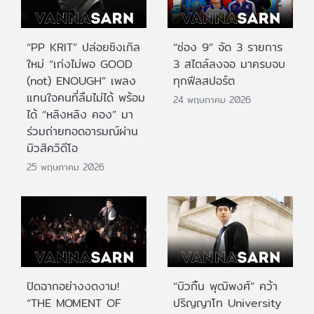
“PP KRIT” ปล่อยซิงเกิล
“ช่อง 9” จัด 3 รายการ
ใหม่ “เก่งไม่พอ GOOD
3 สไตล์ลงจอ มาครบจบ
(not) ENOUGH” เพลง
ทุกฟีลสปอร์ต
แทนใจคนที่ลืมไม่ได้ พร้อม
24 พฤษภาคม 2026
ได้ “หลิงหลิง คอง” มา
ร่วมถ่ายทอดอารมณ์ผ่าน
มิวสิควิดีโอ
25 พฤษภาคม 2026
ปิดฉากอย่างงดงาม!
“บิวกิ้น พุฒิพงศ์” คว้า
“THE MOMENT OF
ปริญญาโท University