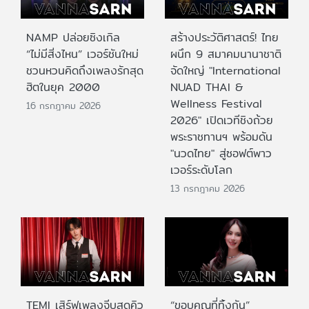
NAMP ปล่อยซิงเกิล
สร้างประวัติศาสตร์! ไทย
“ไม่มีสิ่งไหน” เวอร์ชันใหม่
ผนึก 9 สมาคมนานาชาติ
ชวนหวนคิดถึงเพลงรักสุด
จัดใหญ่ "International
ฮิตในยุค 2000
NUAD THAI &
Wellness Festival
16 กรกฎาคม 2026
2026" เปิดเวทีชิงถ้วย
พระราชทานฯ พร้อมดัน
"นวดไทย" สู่ซอฟต์พาว
เวอร์ระดับโลก
13 กรกฎาคม 2026
TEMI เสิร์ฟเพลงจีบสุดคิว
“ขอบคุณที่ทิ้งกัน”