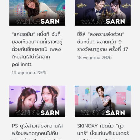
“แค่เธอยิ้ม” หนึ่งที ฉันก็
ซีรีส์ “สงครามส่งด่วน”
มองเห็นอนาคตที่เราจะอยู่
ยืนหนึ่ง!! ผงาดคว้า 9
ด้วยกันอีกหลายปี เพลง
รางวัลนาฏราช ครั้งที่ 17
ใหม่สดใสน่ารักจาก
18 พฤษภาคม 2026
paiiinntt
19 พฤษภาคม 2026
PS ดูโอ้สาวเสียงหวานใส
SKINOXY เปิดตัว “ภูวิ
พร้อมสะกดทุกคนไปกับ
นทร์” นั่งแท่นพรีเซนเตอร์