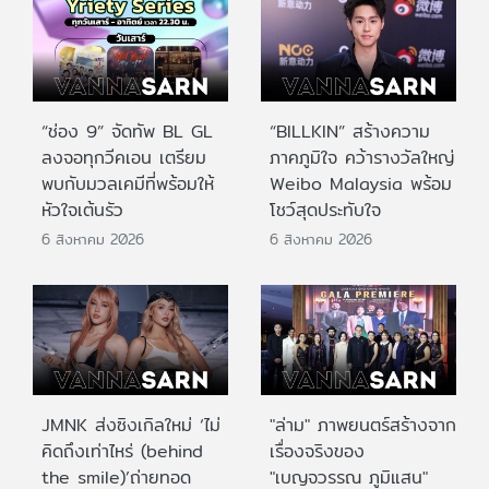
“ช่อง 9” จัดทัพ BL GL
“BILLKIN” สร้างความ
ลงจอทุกวีคเอน เตรียม
ภาคภูมิใจ คว้ารางวัลใหญ่
พบกับมวลเคมีที่พร้อมให้
Weibo Malaysia พร้อม
หัวใจเต้นรัว
โชว์สุดประทับใจ
6 สิงหาคม 2026
6 สิงหาคม 2026
JMNK ส่งซิงเกิลใหม่ ‘ไม่
"ล่าม" ภาพยนตร์สร้างจาก
คิดถึงเท่าไหร่ (behind
เรื่องจริงของ
the smile)’ถ่ายทอด
"เบญจวรรณ ภูมิแสน"