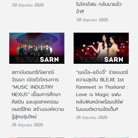
ไมโครโฟน กลับมาแล้ว
30 มิถุนายน 2026
จ้า!!!
30 มิถุนายน 2026
สถาบันดนตรีกัลยาณิ
“เมเบิ้ล–แป้งจี่” ร่ายมนตร์
วัฒนา เปิดตัวโครงการ
ความสุขใน BLEJIE 1st
“MUSIC INDUSTRY
Fanmeet in Thailand :
NEXUS” เชื่อมการศึกษา
Love is Magic แฟน
ศิลปิน และอุตสาหกรรม
คลับฟินหนักพร้อมเสิร์ฟ
ดนตรีไทย สร้างองค์ความ
โมเมนต์หวานจัดเต็ม!!
รู้สู่คนรุ่นใหม่
28 มิถุนายน 2026
28 มิถุนายน 2026