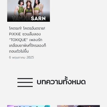
โคตรเท่! โคตรอันตราย!
PiXXiE ชวนลิ้มลอง
“TOXIQUE” เพลงรัก
เคลือบยาพิษที่ใครลองก็
ถอนตัวไม่ขึ้น
6 พฤษภาคม 2025
บทความทั้งหมด