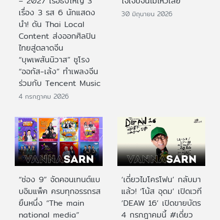
– 2027 เรือธงใหญ่ 3
ใจเจ็บจนไม่ไหวเลย
เรื่อง 3 รส 6 นักแสดง
30 มิถุนายน 2026
นำ! ดัน Thai Local
Content ส่งออกศิลปิน
ไทยสู่ตลาดจีน
“บุพเพสันนิวาส” ชูโรง
“ออกัส-เล้ง” ทำเพลงจีน
ร่วมกับ Tencent Music
4 กรกฎาคม 2026
“ช่อง 9” จัดคอนเทนต์แบ
‘เดี่ยวไมโครโฟน’ กลับมา
บอิมแพ็ค ครบทุกอรรถรส
แล้ว! ‘โน้ส อุดม’ เปิดเวที
ยืนหนึ่ง “The main
‘DEAW 16’ เปิดขายบัตร
national media”
4 กรกฎาคมนี้ #เดี่ยว