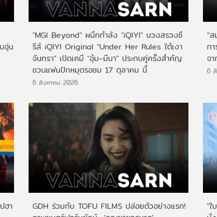
"MGI Beyond" ผนึกกำลัง "iQIYI" บวงสรวงซี
“ส
บอุ่น
รีส์ iQIYI Original "Under Her Rules ใต้เงา
กา
จันทรา" เปิดเคมี "อุ้ม–มีนา" ประกบคู่ครั้งสำคัญ
จาก
ชวนแฟนปักหมุดรอชม 17 ตุลาคม นี้
6 ส
6 สิงหาคม 2026
ไปฮา
GDH ร่วมกับ TOFU FILMS ปล่อยตัวอย่างแรก!
"ใบ