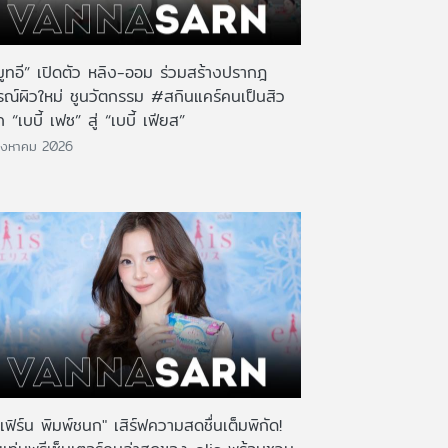
มูทอี” เปิดตัว หลิง-ออม ร่วมสร้างปรากฎ
รณ์ผิวใหม่ ชูนวัตกรรม #สกินแคร์คนเป็นสิว
 “เบบี้ เฟซ” สู่ “เบบี้ เฟียส”
ิงหาคม 2026
เฟิร์น พิมพ์ชนก" เสิร์ฟความสดชื่นเต็มพิกัด!