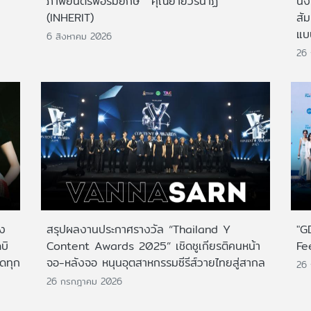
ภาพยนตร์ฟอร์มยักษ์ 'คุณยายวรนาฏ'
นั่
(INHERIT)
สั
แบ
6 สิงหาคม 2026
26
าง
สรุปผลงานประกาศรางวัล “Thailand Y
"G
บิ
Content Awards 2025” เชิดชูเกียรติคนหน้า
Fe
กดทุก
จอ-หลังจอ หนุนอุตสาหกรรมซีรีส์วายไทยสู่สากล
26
26 กรกฎาคม 2026