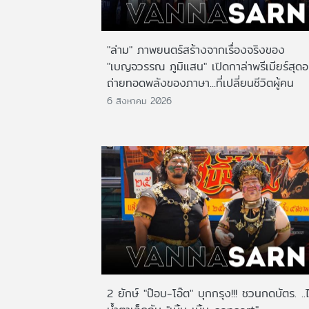
"ล่าม" ภาพยนตร์สร้างจากเรื่องจริงของ
"เบญจวรรณ ภูมิแสน" เปิดกาล่าพรีเมียร์สุดอ
ถ่ายทอดพลังของภาษา...ที่เปลี่ยนชีวิตผู้คน
6 สิงหาคม 2026
2 ยักษ์ "ป๊อบ-โอ๊ต" บุกกรุง!!! ชวนกดบัตร. ..