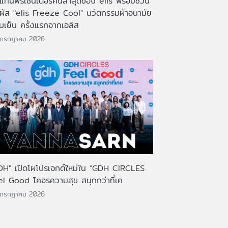
งแท่นพรีเซ็นเตอร์คนล่าสุดของ elis พร้อมชวน
มผัส "elis Freeze Cool" นวัตกรรมผ้าอนามัย
บเย็น ครั้งแรกจากเอลิส
 กรกฎาคม 2026
DH" เปิดโผโปรเจกต์ใหม่ใน "GDH CIRCLES
el Good โคจรความสุข สนุกกว่าที่เค
 กรกฎาคม 2026