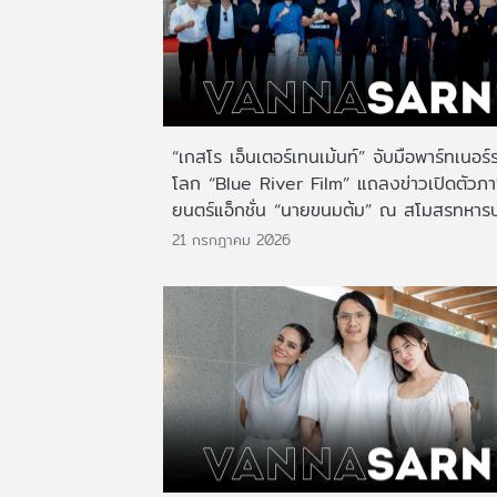
“เกสโร เอ็นเตอร์เทนเม้นท์” จับมือพาร์ทเนอร์
โลก “Blue River Film” แถลงข่าวเปิดตัวภ
ยนตร์แอ็กชั่น “นายขนมต้ม” ณ สโมสรทหาร
21 กรกฎาคม 2026