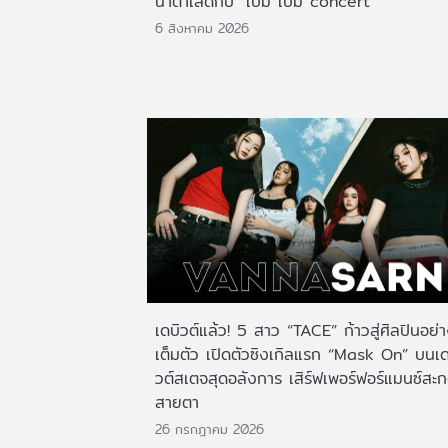
น้ำตาเล็ดกับ "เบิ้ม เบิ้ม concert"
6 สิงหาคม 2026
เดบิวต์แล้ว! 5 สาว “TACE” ก้าวสู่ศิลปินอย่
เต็มตัว เปิดตัวซิงเกิลแรก “Mask On” บนเด
วต์สเตจสุดอลังการ เสิร์ฟเพอร์ฟอร์แมนซ์สะ
สายตา
26 กรกฎาคม 2026