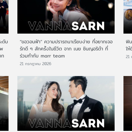
ระดับ
“ขอวอนฟ้า” ความปรารถนาเรียบง่าย ที่อยากเจอ
ฟิ
าพ
รักดี ๆ สักครั้งในชีวิต จาก เนย ซินญอริต้า ที่
ให้
บก
ร่วมทำกับ marr team
21
21 กรกฎาคม 2026