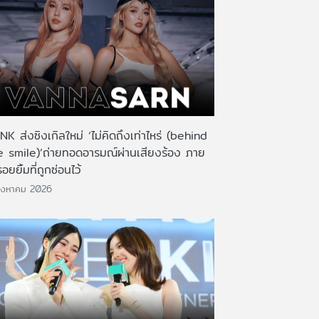
K ส่งซิงเกิลใหม่ ‘ไม่คิดถึงเท่าไหร่ (behind
e smile)’ถ่ายทอดอารมณ์ผ่านเสียงร้อง ภาย
รอยยิ้มที่ถูกซ่อนไว้
ิงหาคม 2026