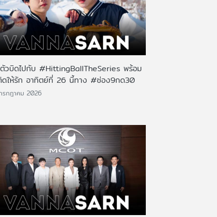
นตัวบิดไปกับ #HittingBallTheSeries พร้อม
ติดให้รัก อาทิตย์ที่ 26 นี้ทาง #ช่อง9กด30
 กรกฎาคม 2026