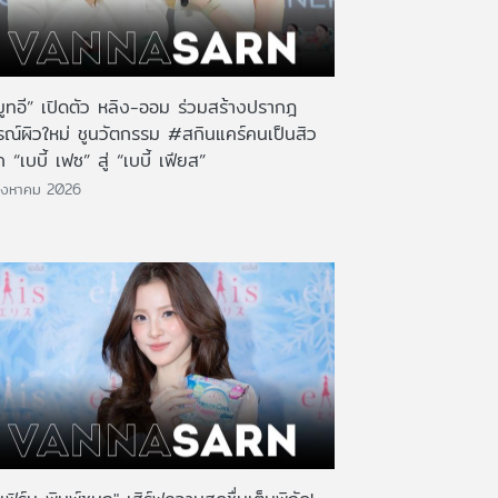
มูทอี” เปิดตัว หลิง-ออม ร่วมสร้างปรากฎ
รณ์ผิวใหม่ ชูนวัตกรรม #สกินแคร์คนเป็นสิว
 “เบบี้ เฟซ” สู่ “เบบี้ เฟียส”
ิงหาคม 2026