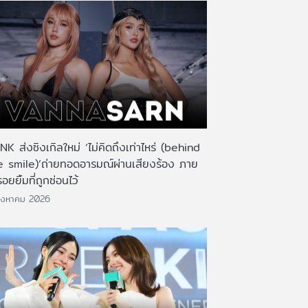
K ส่งซิงเกิลใหม่ ‘ไม่คิดถึงเท่าไหร่ (behind
e smile)’ถ่ายทอดอารมณ์ผ่านเสียงร้อง ภาย
รอยยิ้มที่ถูกซ่อนไว้
ิงหาคม 2026