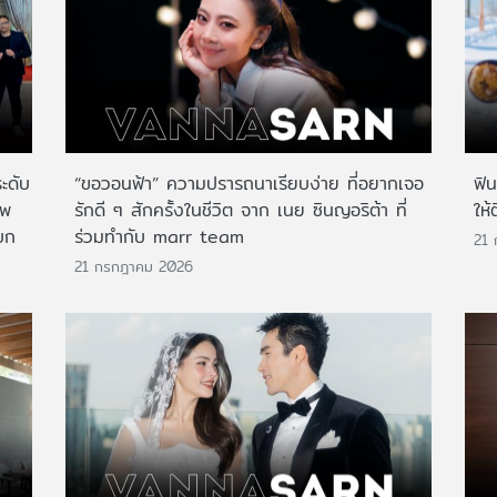
ระดับ
“ขอวอนฟ้า” ความปรารถนาเรียบง่าย ที่อยากเจอ
ฟิ
าพ
รักดี ๆ สักครั้งในชีวิต จาก เนย ซินญอริต้า ที่
ให้
บก
ร่วมทำกับ marr team
21
21 กรกฎาคม 2026