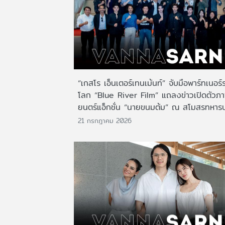
“เกสโร เอ็นเตอร์เทนเม้นท์” จับมือพาร์ทเนอร์
โลก “Blue River Film” แถลงข่าวเปิดตัวภ
ยนตร์แอ็กชั่น “นายขนมต้ม” ณ สโมสรทหาร
21 กรกฎาคม 2026