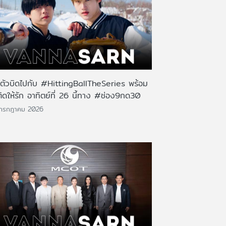
นตัวบิดไปกับ #HittingBallTheSeries พร้อม
ติดให้รัก อาทิตย์ที่ 26 นี้ทาง #ช่อง9กด30
 กรกฎาคม 2026