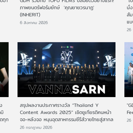
ไปฮา
GDH ร่วมกับ TOFU FILMS ปล่อยตัวอย่างแรก!
"ใบ
ภาพยนตร์ฟอร์มยักษ์ 'คุณยายวรนาฏ'
นั่
(INHERIT)
สั
แบ
6 สิงหาคม 2026
26
าง
สรุปผลงานประกาศรางวัล “Thailand Y
"G
บิ
Content Awards 2025” เชิดชูเกียรติคนหน้า
Fe
กดทุก
จอ-หลังจอ หนุนอุตสาหกรรมซีรีส์วายไทยสู่สากล
26
26 กรกฎาคม 2026