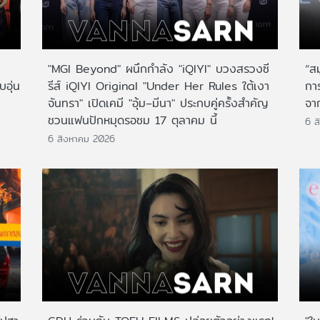
"MGI Beyond" ผนึกกำลัง "iQIYI" บวงสรวงซี
“ส
บอุ่น
รีส์ iQIYI Original "Under Her Rules ใต้เงา
กา
จันทรา" เปิดเคมี "อุ้ม–มีนา" ประกบคู่ครั้งสำคัญ
จาก
ชวนแฟนปักหมุดรอชม 17 ตุลาคม นี้
6 ส
6 สิงหาคม 2026