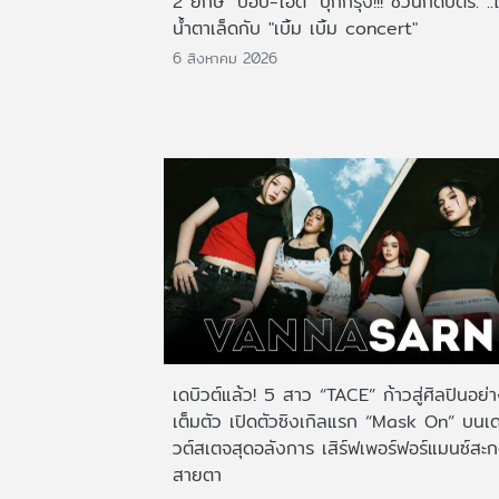
2 ยักษ์ "ป๊อบ-โอ๊ต" บุกกรุง!!! ชวนกดบัตร. ..
น้ำตาเล็ดกับ "เบิ้ม เบิ้ม concert"
6 สิงหาคม 2026
เดบิวต์แล้ว! 5 สาว “TACE” ก้าวสู่ศิลปินอย่
เต็มตัว เปิดตัวซิงเกิลแรก “Mask On” บนเด
วต์สเตจสุดอลังการ เสิร์ฟเพอร์ฟอร์แมนซ์สะ
สายตา