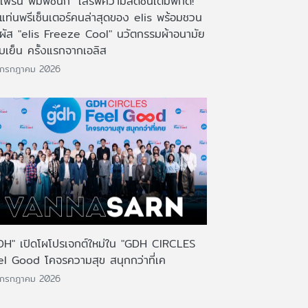
เฟิร์น พิมพ์ชนก" เสิร์ฟความสดชื่นเต็มพิกัด!
งแท่นพรีเซ็นเตอร์คนล่าสุดของ elis พร้อมชวน
มผัส "elis Freeze Cool" นวัตกรรมผ้าอนามัย
บเย็น ครั้งแรกจากเอลิส
 กรกฎาคม 2026
DH" เปิดโผโปรเจกต์ใหม่ใน "GDH CIRCLES
el Good โคจรความสุข สนุกกว่าที่เค
 กรกฎาคม 2026