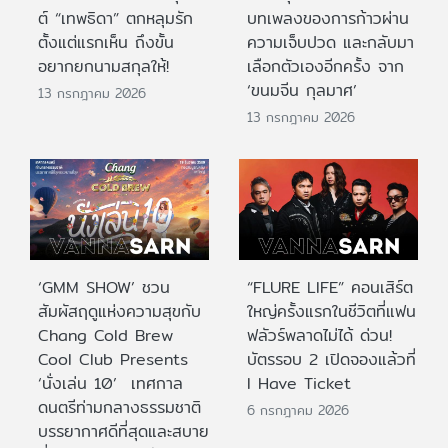
ต์ “เทพธิดา” ตกหลุมรัก
บทเพลงของการก้าวผ่าน
ตั้งแต่แรกเห็น ถึงขั้น
ความเจ็บปวด และกลับมา
อยากยกนามสกุลให้!
เลือกตัวเองอีกครั้ง จาก
‘ขนมจีน กุลมาศ’
13 กรกฎาคม 2026
13 กรกฎาคม 2026
‘GMM SHOW’ ชวน
“FLURE LIFE” คอนเสิร์ต
สัมผัสฤดูแห่งความสุขกับ
ใหญ่ครั้งแรกในชีวิตที่แฟน
Chang Cold Brew
ฟลัวร์พลาดไม่ได้ ด่วน!
Cool Club Presents
บัตรรอบ 2 เปิดจองแล้วที่
‘นั่งเล่น 10’ เทศกาล
I Have Ticket
ดนตรีท่ามกลางธรรมชาติ
6 กรกฎาคม 2026
บรรยากาศดีที่สุดและสบาย