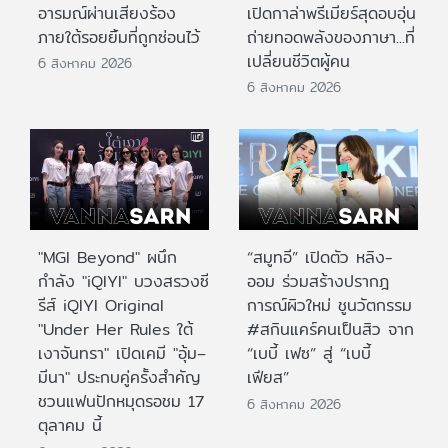
อารมณ์ผ่านเสียงร้อง
เปิดกาล่าพรีเมียร์สุดอบอุ่น
ภายใต้รอยยิ้มที่ถูกซ่อนไว้
ถ่ายทอดพลังของภาษา...ที่
เปลี่ยนชีวิตผู้คน
6 สิงหาคม 2026
6 สิงหาคม 2026
"MGI Beyond" ผนึก
“สมูทอี” เปิดตัว หลิง-
กำลัง "iQIYI" บวงสรวงซี
ออม ร่วมสร้างปรากฎ
รีส์ iQIYI Original
การณ์ผิวใหม่ ชูนวัตกรรม
"Under Her Rules ใต้
#สกินแคร์คนเป็นสิว จาก
เงาจันทรา" เปิดเคมี "อุ้ม–
“เบบี้ เฟซ” สู่ “เบบี้
มีนา" ประกบคู่ครั้งสำคัญ
เฟียส”
ชวนแฟนปักหมุดรอชม 17
6 สิงหาคม 2026
ตุลาคม นี้