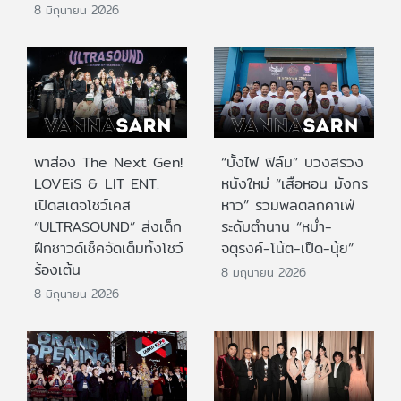
8 มิถุนายน 2026
พาส่อง The Next Gen!
“บั้งไฟ ฟิล์ม” บวงสรวง
LOVEiS & LIT ENT.
หนังใหม่ “เสือหอน มังกร
เปิดสเตจโชว์เคส
หาว” รวมพลตลกคาเฟ่
“ULTRASOUND” ส่งเด็ก
ระดับตำนาน “หม่ำ-
ฝึกซาวด์เช็คจัดเต็มทั้งโชว์
จตุรงค์-โน้ต-เป็ด-นุ้ย”
ร้องเต้น
8 มิถุนายน 2026
8 มิถุนายน 2026