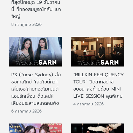
ที่สุดปักหมุด 19 ธันวาคม
นี้ ที่ทองสมบูรณ์คลับ เขา
ใหญ่
8 กรกฎาคม 2026
PS (Purse Sydney) ส่ง
“BILLKIN FEELQUENCY
ซิงเกิลใหม่ ‘เสียใจดีกว่า
TOUR” ปิดฉากอย่าง
เสียเธอ’ถ่ายทอดโมเมนต์
อบอุ่น ส่งท้ายด้วย MINI
แอบรักเพื่อน ดึงเสน่ห์
LIVE SESSION สุดพิเศษ
เสียงประสานสะกดคนฟัง
4 กรกฎาคม 2026
6 กรกฎาคม 2026