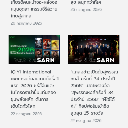
เกียรติคนหน้าจอ-หลังจอ
สุข สนุกกว่าที่เค
หนุนอุตสาหกรรมซีรีส์วาย
26 กรกฎาคม 2026
ไทยสู่สากล
26 กรกฎาคม 2026
iQIYI International
“แถลงข่าวเปิดตัวสุพรรณ
เผยเทรนด์คอนเทนต์ครึ่งปี
หงส์ ครั้งที่ 34 ประจำปี
แรก 2026 ซีรีส์จีนและ
2568” เปิดโผรางวัล
ไมโครดราม่าขึ้นแท่นสอง
“สุพรรณหงส์ครั้งที่ 34
ขุมพลังหลัก ดันการ
ประจำปี 2568” “ผีใช้ได้
เติบโตทั่วโลก
ค่ะ” ท็อปฟอร์มเข้าชิง
สูงสุด 15 รางวัล
22 กรกฎาคม 2026
22 กรกฎาคม 2026