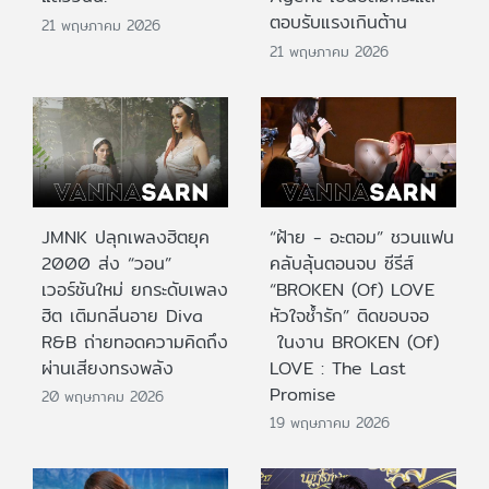
ตอบรับแรงเกินต้าน
21 พฤษภาคม 2026
21 พฤษภาคม 2026
JMNK ปลุกเพลงฮิตยุค
“ฝ้าย - อะตอม” ชวนแฟน
2000 ส่ง “วอน”
คลับลุ้นตอนจบ ซีรีส์
เวอร์ชันใหม่ ยกระดับเพลง
“BROKEN (Of) LOVE
ฮิต เติมกลิ่นอาย Diva
หัวใจช้ำรัก” ติดขอบจอ
R&B ถ่ายทอดความคิดถึง
ในงาน BROKEN (Of)
ผ่านเสียงทรงพลัง
LOVE : The Last
Promise
20 พฤษภาคม 2026
19 พฤษภาคม 2026