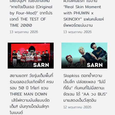
เสียงนุ่มๆ ในซิงเกิลใหม่
ผิวใสคนแรก ในงาน
“หายใจเป็นเธอ (Original
“Real Skin Moment
by Four-Mod)” จากโปร
with PHUWIN x
เจกต์ THE TEST OF
SKINOXY” แฟนคลับแห่
TIME 2000
ซัพพอร์ตแน่นงาน
13 พฤษภาคม 2026
13 พฤษภาคม 2026
สยามแตก! วัยรุ่นเต็มพื้นที่
Slapkiss ตอกย้ำความ
ร่วมฉลองวันเกิดพี่โก๋ ครบ
เจ็บลึก ปล่อยเพลง “ไม่มี
รอบ 50 ปี โก๋แก่ ชวน
ที่ยืน” กับคนที่ไม่มีสถานะ
THREE MAN DOWN
ชัดเจน ได้ “AA วง BUS”
เสิร์ฟความมันส์แบบจัด
มาแสดงเอ็มวีสุดอิน
เต็ม!! มันทุกเม็ดมันส์ทุก
12 พฤษภาคม 2026
โมเมนต์