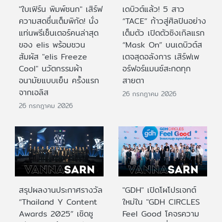
"ใบเฟิร์น พิมพ์ชนก" เสิร์ฟ
เดบิวต์แล้ว! 5 สาว
ความสดชื่นเต็มพิกัด! นั่ง
“TACE” ก้าวสู่ศิลปินอย่าง
แท่นพรีเซ็นเตอร์คนล่าสุด
เต็มตัว เปิดตัวซิงเกิลแรก
ของ elis พร้อมชวน
“Mask On” บนเดบิวต์ส
สัมผัส "elis Freeze
เตจสุดอลังการ เสิร์ฟเพ
Cool" นวัตกรรมผ้า
อร์ฟอร์แมนซ์สะกดทุก
อนามัยแบบเย็น ครั้งแรก
สายตา
จากเอลิส
26 กรกฎาคม 2026
26 กรกฎาคม 2026
สรุปผลงานประกาศรางวัล
"GDH" เปิดโผโปรเจกต์
“Thailand Y Content
ใหม่ใน "GDH CIRCLES
Awards 2025” เชิดชู
Feel Good โคจรความ