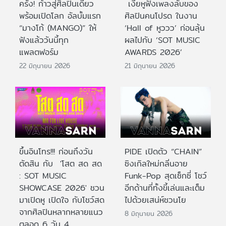
ครั้ง! ก้าวสู่ศิลปินเดี่ยว
เงี่ยหูฟังเพลงลับของ
พร้อมเปิดโลก อัลบั้มแรก
ศิลปินคนโปรด ในงาน
“มางโก้ (MANGO)” ให้
‘Hall of หูววว’ ก่อนลุ้น
ฟังแล้ววันนี้ทุก
ผลไปกับ ‘SOT MUSIC
แพลตฟอร์ม
AWARDS 2026’
22 มิถุนายน 2026
21 มิถุนายน 2026
ขึ้นอินโทร!!! ก่อนถึงวัน
PIDE เปิดตัว “CHAIN”
ตัดสิน กับ 'โสต สด สด
ซิงเกิลใหม่กลิ่นอาย
: SOT MUSIC
Funk-Pop สุดเซ็กซี่ โชว์
SHOWCASE 2026' ชวน
อีกด้านที่ทั้งขี้เล่นและเต็ม
มาเปิดหู เปิดใจ กับโชว์สด
ไปด้วยเสน่ห์ชวนโย
จากศิลปินหลากหลายแนว
8 มิถุนายน 2026
ตลอด 6 วัน 4