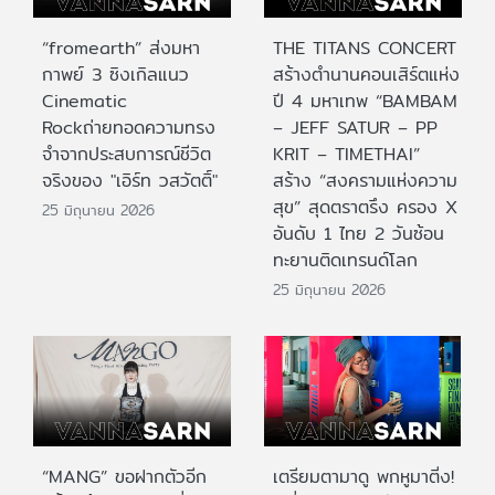
“fromearth” ส่งมหา
THE TITANS CONCERT
กาพย์ 3 ซิงเกิลแนว
สร้างตำนานคอนเสิร์ตแห่ง
Cinematic
ปี 4 มหาเทพ “BAMBAM
Rockถ่ายทอดความทรง
– JEFF SATUR – PP
จำจากประสบการณ์ชีวิต
KRIT – TIMETHAI”
จริงของ "เอิร์ท วสวัตติ์"
สร้าง “สงครามแห่งความ
สุข” สุดตราตรึง ครอง X
25 มิถุนายน 2026
อันดับ 1 ไทย 2 วันซ้อน
ทะยานติดเทรนด์โลก
25 มิถุนายน 2026
“MANG” ขอฝากตัวอีก
เตรียมตามาดู พกหูมาติ่ง!