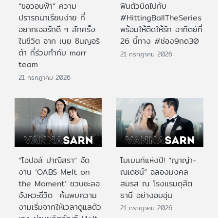
“ขอวอนฟ้า” ความ
ฟินตัวบิดไปกับ
ปรารถนาเรียบง่าย ที่
#HittingBallTheSeries
อยากเจอรักดี ๆ สักครั้ง
พร้อมให้ติดให้รัก อาทิตย์ที่
ในชีวิต จาก เนย ซินญอริ
26 นี้ทาง #ช่อง9กด30
ต้า ที่ร่วมทำกับ marr
21 กรกฎาคม 2026
team
21 กรกฎาคม 2026
“โอปอล์ ปาณิสรา” จัด
โมเมนท์แห่งปี! “ญาญ่า-
งาน ‘OABS Melt on
ณเดชน์” ฉลองมงคล
the Moment’ ชวนชะลอ
สมรส ณ โรงแรมดุสิต
จังหวะชีวิต ค้นพบความ
ธานี อย่างอบอุ่น
งามเริ่มจากให้เวลาดูแลตัว
21 กรกฎาคม 2026