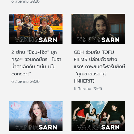
6 สิงหาคม 2026
2 ยักษ์ "ป๊อบ-โอ๊ต" บุก
GDH ร่วมกับ TOFU
กรุง!!! ชวนกดบัตร. ..ไปฮา
FILMS ปล่อยตัวอย่าง
น้ำตาเล็ดกับ "เบิ้ม เบิ้ม
แรก! ภาพยนตร์ฟอร์มยักษ์
concert"
'คุณยายวรนาฏ'
(INHERIT)
6 สิงหาคม 2026
6 สิงหาคม 2026