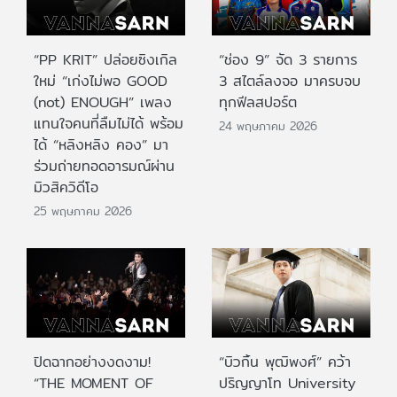
“PP KRIT” ปล่อยซิงเกิล
“ช่อง 9” จัด 3 รายการ
ใหม่ “เก่งไม่พอ GOOD
3 สไตล์ลงจอ มาครบจบ
(not) ENOUGH” เพลง
ทุกฟีลสปอร์ต
แทนใจคนที่ลืมไม่ได้ พร้อม
24 พฤษภาคม 2026
ได้ “หลิงหลิง คอง” มา
ร่วมถ่ายทอดอารมณ์ผ่าน
มิวสิควิดีโอ
25 พฤษภาคม 2026
ปิดฉากอย่างงดงาม!
“บิวกิ้น พุฒิพงศ์” คว้า
“THE MOMENT OF
ปริญญาโท University