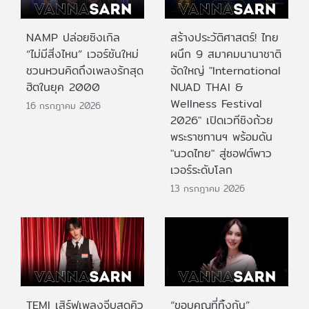
NAMP ปล่อยซิงเกิล
สร้างประวัติศาสตร์! ไทย
“ไม่มีสิ่งไหน” เวอร์ชันใหม่
ผนึก 9 สมาคมนานาชาติ
ชวนหวนคิดถึงเพลงรักสุด
จัดใหญ่ "International
ฮิตในยุค 2000
NUAD THAI &
Wellness Festival
16 กรกฎาคม 2026
2026" เปิดเวทีชิงถ้วย
พระราชทานฯ พร้อมดัน
"นวดไทย" สู่ซอฟต์พาว
เวอร์ระดับโลก
13 กรกฎาคม 2026
TEMI เสิร์ฟเพลงจีบสุดคิว
“ขอบคุณที่ทิ้งกัน”