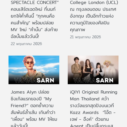
SPECTACLE CONCERT”
College London (UCL)
คอนเสิร์ตเฉดใหม่ ที่นนท์
ณ กรุงลอนดอน ประเทศ
ยกให้ค่ำคืนนี้ “ทุกคนคือ
อังกฤษ เป็นอีกก้าวแห่ง
คนสำคัญ” พร้อมปล่อย
ความภูมิใจของศิลปิน
MV ใหม่ “คำนั้น” ส่งท้าย
คุณภาพ
อัลบั้มแล้ววันนี้!
21 พฤษภาคม 2026
22 พฤษภาคม 2026
James Alyn ปล่อย
iQIYI Original Running
ซิงเกิลแรกของปี “My
Man Thailand คว้า
Friend?” ตอกย้ำความ
รางวัลแรกสุดปังบนเวที
สัมพันธ์ล้ำเส้น เกินคำว่า
Kazz Awards “โอ๊ต -
“เพื่อน” พร้อม MV ให้ชม
เจฟ - อิ้งค์” ตัวแทน
แล้ววันนี้!
Agent เป็นปลื้มกระแส