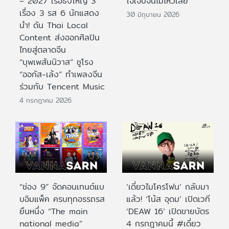
– 2027 เรือธงใหญ่ 3
ใจเจ็บจนไม่ไหวเลย
เรื่อง 3 รส 6 นักแสดง
30 มิถุนายน 2026
นำ! ดัน Thai Local
Content ส่งออกศิลปิน
ไทยสู่ตลาดจีน
“บุพเพสันนิวาส” ชูโรง
“ออกัส-เล้ง” ทำเพลงจีน
ร่วมกับ Tencent Music
4 กรกฎาคม 2026
“ช่อง 9” จัดคอนเทนต์แบ
‘เดี่ยวไมโครโฟน’ กลับมา
บอิมแพ็ค ครบทุกอรรถรส
แล้ว! ‘โน้ส อุดม’ เปิดเวที
ยืนหนึ่ง “The main
‘DEAW 16’ เปิดขายบัตร
national media”
4 กรกฎาคมนี้ #เดี่ยว