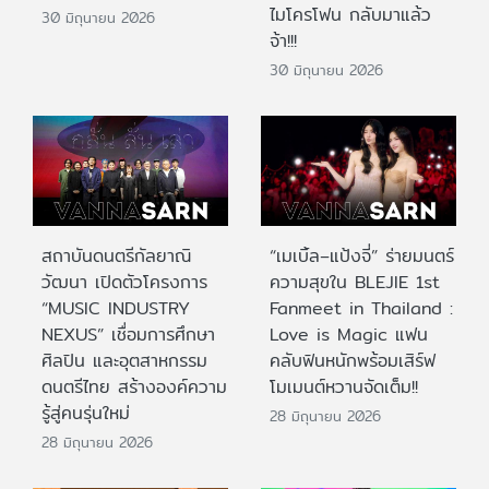
ไมโครโฟน กลับมาแล้ว
30 มิถุนายน 2026
จ้า!!!
30 มิถุนายน 2026
สถาบันดนตรีกัลยาณิ
“เมเบิ้ล–แป้งจี่” ร่ายมนตร์
วัฒนา เปิดตัวโครงการ
ความสุขใน BLEJIE 1st
“MUSIC INDUSTRY
Fanmeet in Thailand :
NEXUS” เชื่อมการศึกษา
Love is Magic แฟน
ศิลปิน และอุตสาหกรรม
คลับฟินหนักพร้อมเสิร์ฟ
ดนตรีไทย สร้างองค์ความ
โมเมนต์หวานจัดเต็ม!!
รู้สู่คนรุ่นใหม่
28 มิถุนายน 2026
28 มิถุนายน 2026