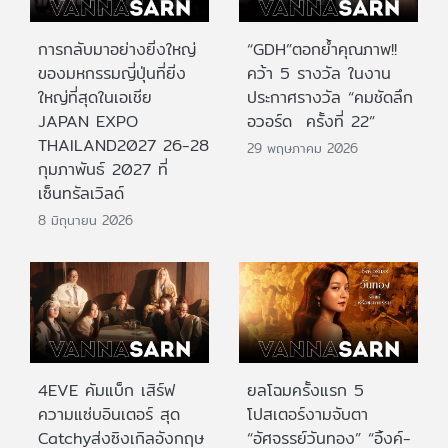
การกลับมาอย่างยิ่งใหญ่
“GDH”ตอกย้ำคุณภาพ!!
ของมหกรรมญี่ปุ่นที่ยิ่ง
คว้า 5 รางวัล ในงาน
ใหญ่ที่สุดในเอเชีย
ประกาศรางวัล “คมชัดลึก
JAPAN EXPO
อวอร์ด ครั้งที่ 22”
THAILAND2027 26-28
29 พฤษภาคม 2026
กุมภาพันธ์ 2027 ที่
เซ็นทรัลเวิลด์
8 มิถุนายน 2026
4EVE คัมแบ็ก เสิร์ฟ
ยลโฉมครั้งแรก 5
ความแซ่บอินเตอร์ สุด
โปสเตอร์งามจับตา
Catchyส่งซิงเกิลอังกฤษ
“อัศจรรย์วันทอง” “อิ้งค์-