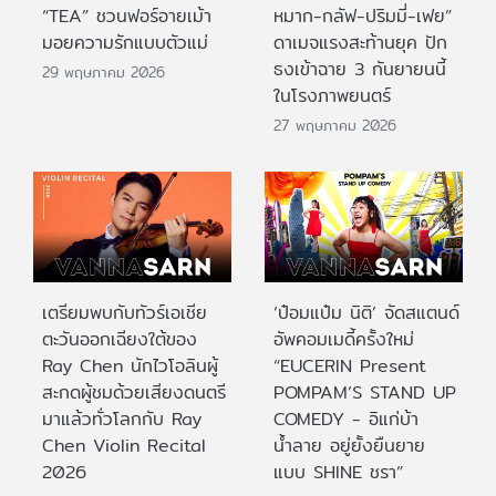
“TEA” ชวนฟอร์อายเม้า
หมาก-กลัฟ-ปริมมี่-เฟย”
มอยความรักแบบตัวแม่
ดาเมจแรงสะท้านยุค ปัก
ธงเข้าฉาย 3 กันยายนนี้
29 พฤษภาคม 2026
ในโรงภาพยนตร์
27 พฤษภาคม 2026
เตรียมพบกับทัวร์เอเชีย
‘ป๋อมแป๋ม นิติ’ จัดสแตนด์
ตะวันออกเฉียงใต้ของ
อัพคอมเมดี้ครั้งใหม่
Ray Chen นักไวโอลินผู้
“EUCERIN Present
สะกดผู้ชมด้วยเสียงดนตรี
POMPAM’S STAND UP
มาแล้วทั่วโลกกับ Ray
COMEDY - อิแก่บ้า
Chen Violin Recital
น้ำลาย อยู่ยั้งยืนยาย
2026
แบบ SHINE ชรา”