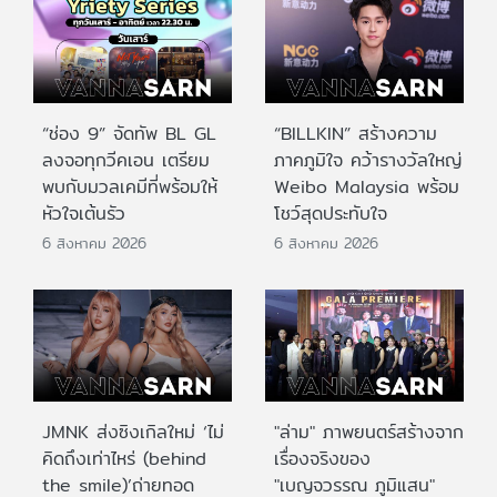
“ช่อง 9” จัดทัพ BL GL
“BILLKIN” สร้างความ
ลงจอทุกวีคเอน เตรียม
ภาคภูมิใจ คว้ารางวัลใหญ่
พบกับมวลเคมีที่พร้อมให้
Weibo Malaysia พร้อม
หัวใจเต้นรัว
โชว์สุดประทับใจ
6 สิงหาคม 2026
6 สิงหาคม 2026
JMNK ส่งซิงเกิลใหม่ ‘ไม่
"ล่าม" ภาพยนตร์สร้างจาก
คิดถึงเท่าไหร่ (behind
เรื่องจริงของ
the smile)’ถ่ายทอด
"เบญจวรรณ ภูมิแสน"