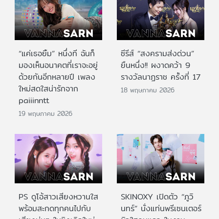
“แค่เธอยิ้ม” หนึ่งที ฉันก็
ซีรีส์ “สงครามส่งด่วน”
มองเห็นอนาคตที่เราจะอยู่
ยืนหนึ่ง!! ผงาดคว้า 9
ด้วยกันอีกหลายปี เพลง
รางวัลนาฏราช ครั้งที่ 17
ใหม่สดใสน่ารักจาก
18 พฤษภาคม 2026
paiiinntt
19 พฤษภาคม 2026
PS ดูโอ้สาวเสียงหวานใส
SKINOXY เปิดตัว “ภูวิ
พร้อมสะกดทุกคนไปกับ
นทร์” นั่งแท่นพรีเซนเตอร์