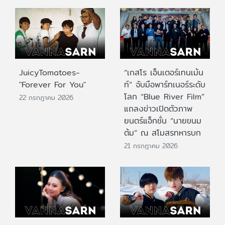
JuicyTomatoes-
“เกสโร เอ็นเตอร์เทนเม้น
"Forever For You"
ท์” จับมือพาร์ทเนอร์ระดับ
โลก “Blue River Film”
22 กรกฎาคม 2026
แถลงข่าวเปิดตัวภาพ
ยนตร์แอ็กชั่น “นายขนม
ต้ม” ณ สโมสรทหารบก
21 กรกฎาคม 2026