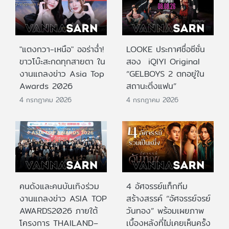
"แตงกวา-เหนือ" ออร่าฉ่ำ!
LOOKE ประกาศชื่อซีซั่น
ขาวโบ๊ะสะกดทุกสายตา ใน
สอง iQIYI Original
งานแถลงข่าว Asia Top
“GELBOYS 2 ตกอยู่ใน
Awards 2026
สถานะติ่งแฟน”
4 กรกฎาคม 2026
4 กรกฎาคม 2026
คนดังและคนบันเทิงร่วม
4 อัศจรรย์แท็กทีม
งานแถลงข่าว ASIA TOP
สร้างสรรค์ “อัศจรรย์จรย์
AWARDS2026 ภายใต้
วันทอง” พร้อมเผยภาพ
โครงการ THAILAND–
เบื้องหลังที่ไม่เคยเห็นครั้ง