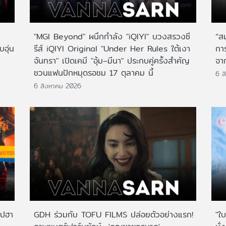
"MGI Beyond" ผนึกกำลัง "iQIYI" บวงสรวงซี
“ส
บอุ่น
รีส์ iQIYI Original "Under Her Rules ใต้เงา
กา
จันทรา" เปิดเคมี "อุ้ม–มีนา" ประกบคู่ครั้งสำคัญ
จาก
ชวนแฟนปักหมุดรอชม 17 ตุลาคม นี้
6 ส
6 สิงหาคม 2026
ไปฮา
GDH ร่วมกับ TOFU FILMS ปล่อยตัวอย่างแรก!
"ใบ