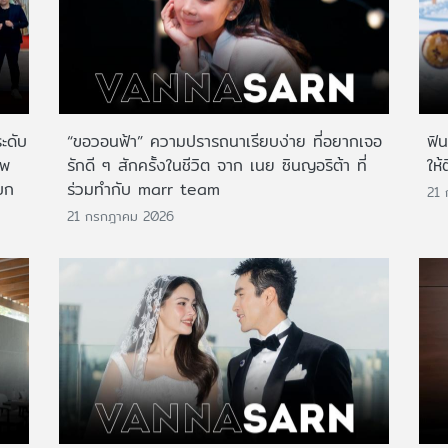
ระดับ
“ขอวอนฟ้า” ความปรารถนาเรียบง่าย ที่อยากเจอ
ฟิ
าพ
รักดี ๆ สักครั้งในชีวิต จาก เนย ซินญอริต้า ที่
ให้
บก
ร่วมทำกับ marr team
21
21 กรกฎาคม 2026