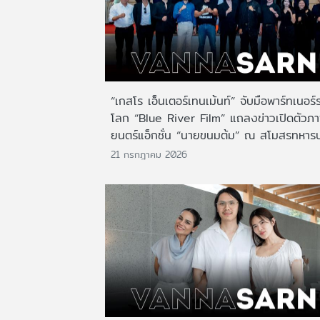
“เกสโร เอ็นเตอร์เทนเม้นท์” จับมือพาร์ทเนอร์
โลก “Blue River Film” แถลงข่าวเปิดตัวภ
ยนตร์แอ็กชั่น “นายขนมต้ม” ณ สโมสรทหาร
21 กรกฎาคม 2026