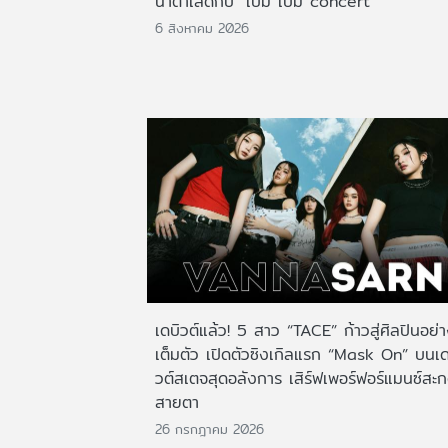
น้ำตาเล็ดกับ "เบิ้ม เบิ้ม concert"
6 สิงหาคม 2026
เดบิวต์แล้ว! 5 สาว “TACE” ก้าวสู่ศิลปินอย่
เต็มตัว เปิดตัวซิงเกิลแรก “Mask On” บนเด
วต์สเตจสุดอลังการ เสิร์ฟเพอร์ฟอร์แมนซ์สะ
สายตา
26 กรกฎาคม 2026