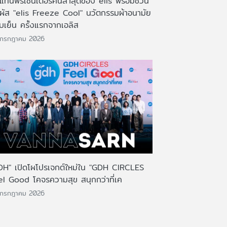
งแท่นพรีเซ็นเตอร์คนล่าสุดของ elis พร้อมชวน
มผัส "elis Freeze Cool" นวัตกรรมผ้าอนามัย
บเย็น ครั้งแรกจากเอลิส
 กรกฎาคม 2026
DH" เปิดโผโปรเจกต์ใหม่ใน "GDH CIRCLES
el Good โคจรความสุข สนุกกว่าที่เค
 กรกฎาคม 2026