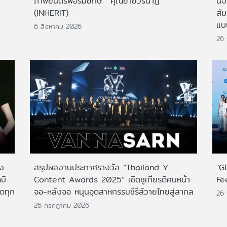
ภาพยนตร์ฟอร์มยักษ์ 'คุณยายวรนาฏ'
นั่
(INHERIT)
สั
แบ
6 สิงหาคม 2026
26
าง
สรุปผลงานประกาศรางวัล “Thailand Y
"G
บิ
Content Awards 2025” เชิดชูเกียรติคนหน้า
Fe
กดทุก
จอ-หลังจอ หนุนอุตสาหกรรมซีรีส์วายไทยสู่สากล
26
26 กรกฎาคม 2026