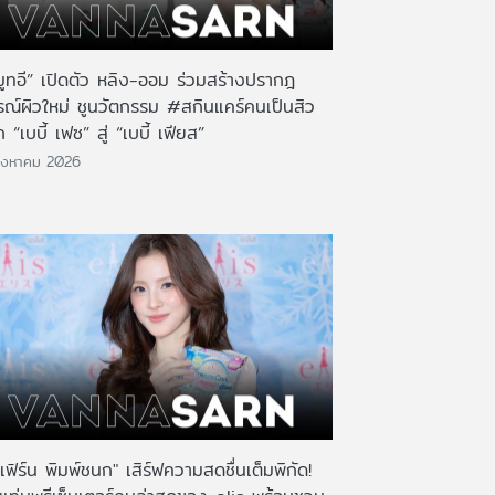
มูทอี” เปิดตัว หลิง-ออม ร่วมสร้างปรากฎ
รณ์ผิวใหม่ ชูนวัตกรรม #สกินแคร์คนเป็นสิว
 “เบบี้ เฟซ” สู่ “เบบี้ เฟียส”
ิงหาคม 2026
เฟิร์น พิมพ์ชนก" เสิร์ฟความสดชื่นเต็มพิกัด!