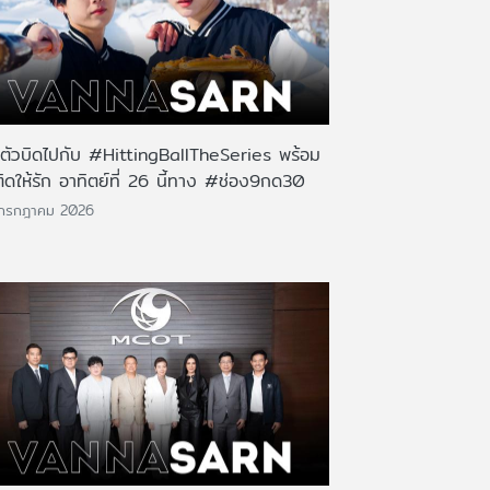
นตัวบิดไปกับ #HittingBallTheSeries พร้อม
ติดให้รัก อาทิตย์ที่ 26 นี้ทาง #ช่อง9กด30
 กรกฎาคม 2026