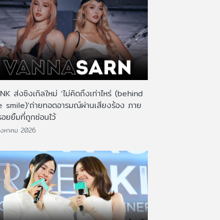
K ส่งซิงเกิลใหม่ ‘ไม่คิดถึงเท่าไหร่ (behind
e smile)’ถ่ายทอดอารมณ์ผ่านเสียงร้อง ภาย
รอยยิ้มที่ถูกซ่อนไว้
ิงหาคม 2026