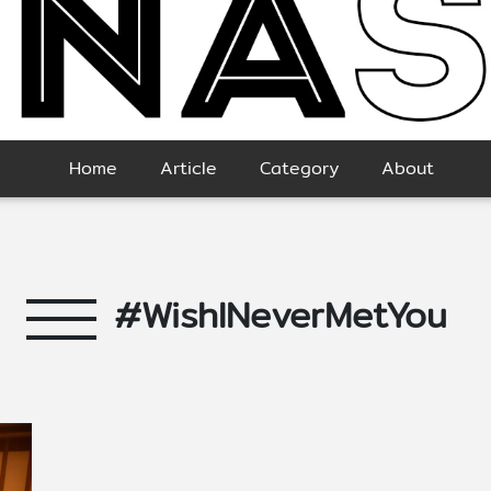
Home
Article
Category
About
#WishINeverMetYou