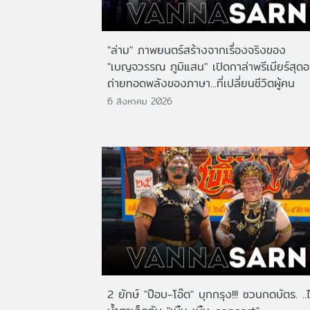
"ล่าม" ภาพยนตร์สร้างจากเรื่องจริงของ
"เบญจวรรณ ภูมิแสน" เปิดกาล่าพรีเมียร์สุดอ
ถ่ายทอดพลังของภาษา...ที่เปลี่ยนชีวิตผู้คน
6 สิงหาคม 2026
2 ยักษ์ "ป๊อบ-โอ๊ต" บุกกรุง!!! ชวนกดบัตร. ..