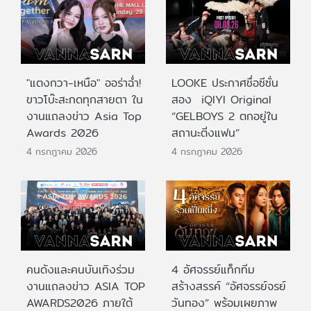
"แตงกวา-เหนือ" ออร่าฉ่ำ!
LOOKE ประกาศชื่อซีซั่น
ขาวโบ๊ะสะกดทุกสายตา ใน
สอง iQIYI Original
งานแถลงข่าว Asia Top
“GELBOYS 2 ตกอยู่ใน
Awards 2026
สถานะติ่งแฟน”
4 กรกฎาคม 2026
4 กรกฎาคม 2026
คนดังและคนบันเทิงร่วม
4 อัศจรรย์แท็กทีม
งานแถลงข่าว ASIA TOP
สร้างสรรค์ “อัศจรรย์จรย์
AWARDS2026 ภายใต้
วันทอง” พร้อมเผยภาพ