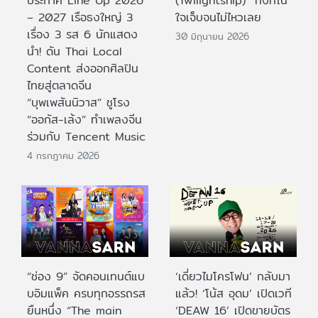
ประกาศ Line Up 2026
(Twilightship)” ทั้งที่ใน
– 2027 เรือธงใหญ่ 3
ใจเจ็บจนไม่ไหวเลย
เรื่อง 3 รส 6 นักแสดง
30 มิถุนายน 2026
นำ! ดัน Thai Local
Content ส่งออกศิลปิน
ไทยสู่ตลาดจีน
“บุพเพสันนิวาส” ชูโรง
“ออกัส-เล้ง” ทำเพลงจีน
ร่วมกับ Tencent Music
4 กรกฎาคม 2026
“ช่อง 9” จัดคอนเทนต์แบ
‘เดี่ยวไมโครโฟน’ กลับมา
บอิมแพ็ค ครบทุกอรรถรส
แล้ว! ‘โน้ส อุดม’ เปิดเวที
ยืนหนึ่ง “The main
‘DEAW 16’ เปิดขายบัตร