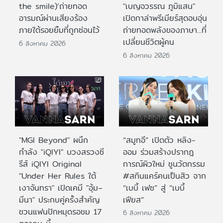
the smile)’ถ่ายทอด
"เบญจวรรณ ภูมิแสน"
อารมณ์ผ่านเสียงร้อง
เปิดกาล่าพรีเมียร์สุดอบอุ่น
ภายใต้รอยยิ้มที่ถูกซ่อนไว้
ถ่ายทอดพลังของภาษา...ที่
เปลี่ยนชีวิตผู้คน
6 สิงหาคม 2026
6 สิงหาคม 2026
"MGI Beyond" ผนึก
“สมูทอี” เปิดตัว หลิง-
กำลัง "iQIYI" บวงสรวงซี
ออม ร่วมสร้างปรากฎ
รีส์ iQIYI Original
การณ์ผิวใหม่ ชูนวัตกรรม
"Under Her Rules ใต้
#สกินแคร์คนเป็นสิว จาก
เงาจันทรา" เปิดเคมี "อุ้ม–
“เบบี้ เฟซ” สู่ “เบบี้
มีนา" ประกบคู่ครั้งสำคัญ
เฟียส”
ชวนแฟนปักหมุดรอชม 17
6 สิงหาคม 2026