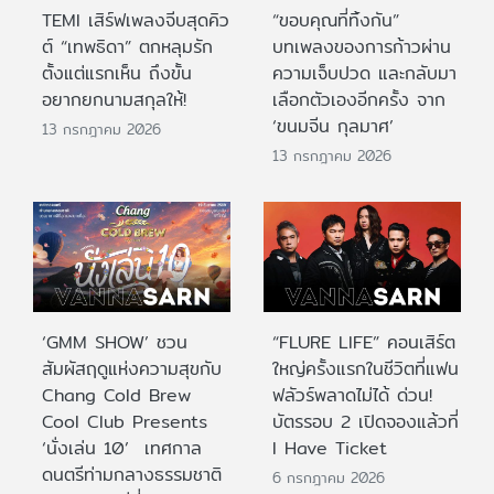
TEMI เสิร์ฟเพลงจีบสุดคิว
“ขอบคุณที่ทิ้งกัน”
ต์ “เทพธิดา” ตกหลุมรัก
บทเพลงของการก้าวผ่าน
ตั้งแต่แรกเห็น ถึงขั้น
ความเจ็บปวด และกลับมา
อยากยกนามสกุลให้!
เลือกตัวเองอีกครั้ง จาก
‘ขนมจีน กุลมาศ’
13 กรกฎาคม 2026
13 กรกฎาคม 2026
‘GMM SHOW’ ชวน
“FLURE LIFE” คอนเสิร์ต
สัมผัสฤดูแห่งความสุขกับ
ใหญ่ครั้งแรกในชีวิตที่แฟน
Chang Cold Brew
ฟลัวร์พลาดไม่ได้ ด่วน!
Cool Club Presents
บัตรรอบ 2 เปิดจองแล้วที่
‘นั่งเล่น 10’ เทศกาล
I Have Ticket
ดนตรีท่ามกลางธรรมชาติ
6 กรกฎาคม 2026