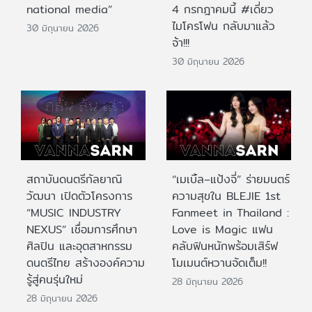
national media”
4 กรกฎาคมนี้ #เดี่ยว
ไมโครโฟน กลับมาแล้ว
30 มิถุนายน 2026
จ้า!!!
30 มิถุนายน 2026
สถาบันดนตรีกัลยาณิ
“เมเบิ้ล–แป้งจี่” ร่ายมนตร์
วัฒนา เปิดตัวโครงการ
ความสุขใน BLEJIE 1st
“MUSIC INDUSTRY
Fanmeet in Thailand :
NEXUS” เชื่อมการศึกษา
Love is Magic แฟน
ศิลปิน และอุตสาหกรรม
คลับฟินหนักพร้อมเสิร์ฟ
ดนตรีไทย สร้างองค์ความ
โมเมนต์หวานจัดเต็ม!!
รู้สู่คนรุ่นใหม่
28 มิถุนายน 2026
28 มิถุนายน 2026