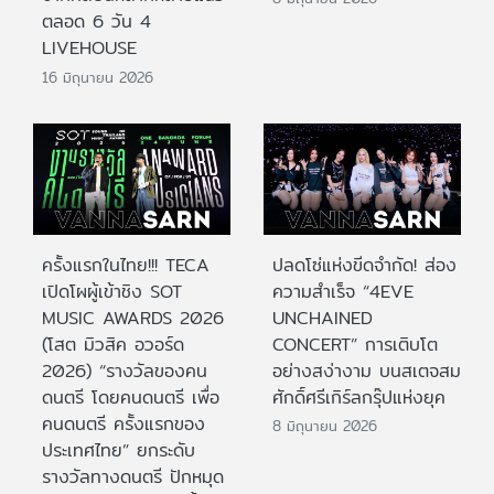
ตลอด 6 วัน 4
LIVEHOUSE
16 มิถุนายน 2026
ครั้งแรกในไทย!!! TECA
ปลดโซ่แห่งขีดจำกัด! ส่อง
เปิดโผผู้เข้าชิง SOT
ความสำเร็จ “4EVE
MUSIC AWARDS 2026
UNCHAINED
(โสต มิวสิค อวอร์ด
CONCERT” การเติบโต
2026) “รางวัลของคน
อย่างสง่างาม บนสเตจสม
ดนตรี โดยคนดนตรี เพื่อ
ศักดิ์ศรีเกิร์ลกรุ๊ปแห่งยุค
คนดนตรี ครั้งแรกของ
8 มิถุนายน 2026
ประเทศไทย” ยกระดับ
รางวัลทางดนตรี ปักหมุด