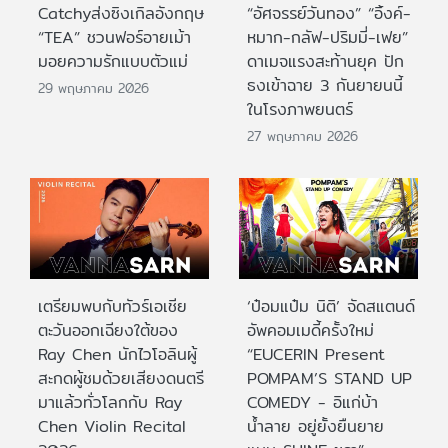
Catchyส่งซิงเกิลอังกฤษ
“อัศจรรย์วันทอง” “อิ้งค์-
“TEA” ชวนฟอร์อายเม้า
หมาก-กลัฟ-ปริมมี่-เฟย”
มอยความรักแบบตัวแม่
ดาเมจแรงสะท้านยุค ปัก
ธงเข้าฉาย 3 กันยายนนี้
29 พฤษภาคม 2026
ในโรงภาพยนตร์
27 พฤษภาคม 2026
เตรียมพบกับทัวร์เอเชีย
‘ป๋อมแป๋ม นิติ’ จัดสแตนด์
ตะวันออกเฉียงใต้ของ
อัพคอมเมดี้ครั้งใหม่
Ray Chen นักไวโอลินผู้
“EUCERIN Present
สะกดผู้ชมด้วยเสียงดนตรี
POMPAM’S STAND UP
มาแล้วทั่วโลกกับ Ray
COMEDY - อิแก่บ้า
Chen Violin Recital
น้ำลาย อยู่ยั้งยืนยาย