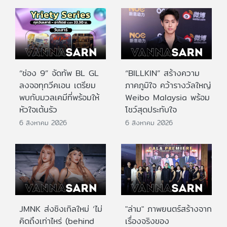
“ช่อง 9” จัดทัพ BL GL
“BILLKIN” สร้างความ
ลงจอทุกวีคเอน เตรียม
ภาคภูมิใจ คว้ารางวัลใหญ่
พบกับมวลเคมีที่พร้อมให้
Weibo Malaysia พร้อม
หัวใจเต้นรัว
โชว์สุดประทับใจ
6 สิงหาคม 2026
6 สิงหาคม 2026
JMNK ส่งซิงเกิลใหม่ ‘ไม่
"ล่าม" ภาพยนตร์สร้างจาก
คิดถึงเท่าไหร่ (behind
เรื่องจริงของ