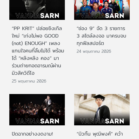
“PP KRIT” ปล่อยซิงเกิล
“ช่อง 9” จัด 3 รายการ
ใหม่ “เก่งไม่พอ GOOD
3 สไตล์ลงจอ มาครบจบ
(not) ENOUGH” เพลง
ทุกฟีลสปอร์ต
แทนใจคนที่ลืมไม่ได้ พร้อม
24 พฤษภาคม 2026
ได้ “หลิงหลิง คอง” มา
ร่วมถ่ายทอดอารมณ์ผ่าน
มิวสิควิดีโอ
25 พฤษภาคม 2026
ปิดฉากอย่างงดงาม!
“บิวกิ้น พุฒิพงศ์” คว้า