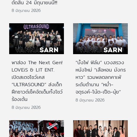
ตัดสิน 24 มิถุนายนนี้!!!
8 มิถุนายน 2026
พาส่อง The Next Gen!
“บั้งไฟ ฟิล์ม” บวงสรวง
LOVEiS & LIT ENT.
หนังใหม่ “เสือหอน มังกร
เปิดสเตจโชว์เคส
หาว” รวมพลตลกคาเฟ่
“ULTRASOUND” ส่งเด็ก
ระดับตำนาน “หม่ำ-
ฝึกซาวด์เช็คจัดเต็มทั้งโชว์
จตุรงค์-โน้ต-เป็ด-นุ้ย”
ร้องเต้น
8 มิถุนายน 2026
8 มิถุนายน 2026