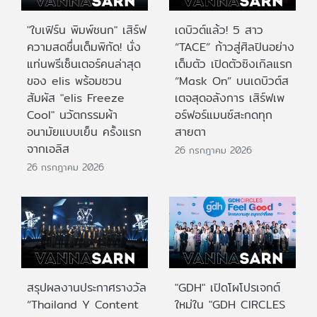
"ใบเฟิร์น พิมพ์ชนก" เสิร์ฟ
เดบิวต์แล้ว! 5 สาว
ความสดชื่นเต็มพิกัด! นั่ง
“TACE” ก้าวสู่ศิลปินอย่าง
แท่นพรีเซ็นเตอร์คนล่าสุด
เต็มตัว เปิดตัวซิงเกิลแรก
ของ elis พร้อมชวน
“Mask On” บนเดบิวต์ส
สัมผัส "elis Freeze
เตจสุดอลังการ เสิร์ฟเพ
Cool" นวัตกรรมผ้า
อร์ฟอร์แมนซ์สะกดทุก
อนามัยแบบเย็น ครั้งแรก
สายตา
จากเอลิส
26 กรกฎาคม 2026
26 กรกฎาคม 2026
สรุปผลงานประกาศรางวัล
"GDH" เปิดโผโปรเจกต์
“Thailand Y Content
ใหม่ใน "GDH CIRCLES