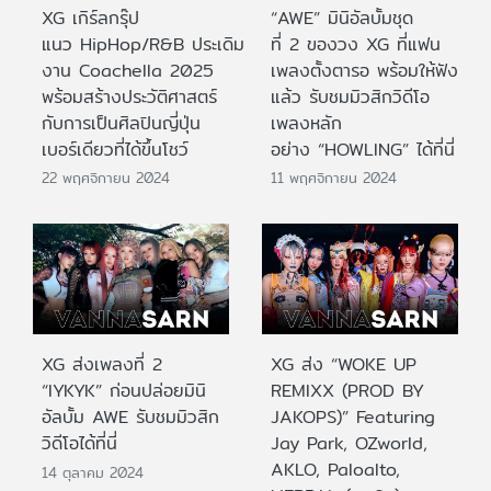
XG เกิร์ลกรุ๊ป
“AWE” มินิอัลบั้มชุด
แนว HipHop/R&B ประเดิม
ที่ 2 ของวง XG ที่แฟน
งาน Coachella 2025
เพลงตั้งตารอ พร้อมให้ฟัง
พร้อมสร้างประวัติศาสตร์
แล้ว รับชมมิวสิกวิดีโอ
กับการเป็นศิลปินญี่ปุ่น
เพลงหลัก
เบอร์เดียวที่ได้ขึ้นโชว์
อย่าง “HOWLING” ได้ที่นี่
22 พฤศจิกายน 2024
11 พฤศจิกายน 2024
XG ส่งเพลงที่ 2
XG ส่ง “WOKE UP
“IYKYK” ก่อนปล่อยมินิ
REMIXX (PROD BY
อัลบั้ม AWE รับชมมิวสิก
JAKOPS)” Featuring
วิดีโอได้ที่นี่
Jay Park, OZworld,
AKLO, Paloalto,
14 ตุลาคม 2024