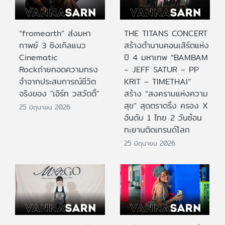
“fromearth” ส่งมหา
THE TITANS CONCERT
กาพย์ 3 ซิงเกิลแนว
สร้างตำนานคอนเสิร์ตแห่ง
Cinematic
ปี 4 มหาเทพ “BAMBAM
Rockถ่ายทอดความทรง
– JEFF SATUR – PP
จำจากประสบการณ์ชีวิต
KRIT – TIMETHAI”
จริงของ "เอิร์ท วสวัตติ์"
สร้าง “สงครามแห่งความ
สุข” สุดตราตรึง ครอง X
25 มิถุนายน 2026
อันดับ 1 ไทย 2 วันซ้อน
ทะยานติดเทรนด์โลก
25 มิถุนายน 2026