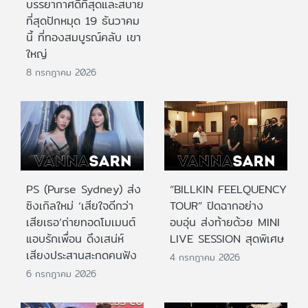
บรรยากาศดีที่สุดและสบาย
ที่สุดปักหมุด 19 ธันวาคม
นี้ ที่ทองสมบูรณ์คลับ เขา
ใหญ่
8 กรกฎาคม 2026
PS (Purse Sydney) ส่ง
“BILLKIN FEELQUENCY
ซิงเกิลใหม่ ‘เสียใจดีกว่า
TOUR” ปิดฉากอย่าง
เสียเธอ’ถ่ายทอดโมเมนต์
อบอุ่น ส่งท้ายด้วย MINI
แอบรักเพื่อน ดึงเสน่ห์
LIVE SESSION สุดพิเศษ
เสียงประสานสะกดคนฟัง
4 กรกฎาคม 2026
6 กรกฎาคม 2026