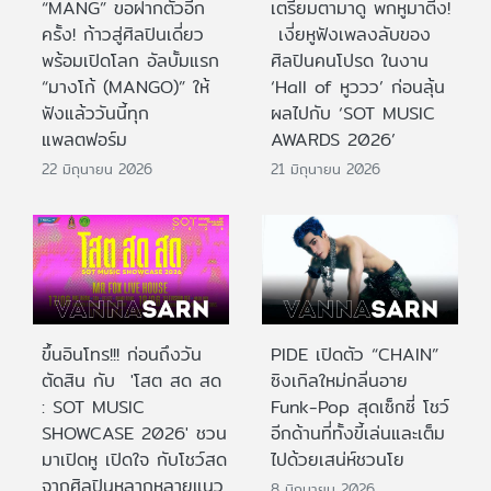
“MANG” ขอฝากตัวอีก
เตรียมตามาดู พกหูมาติ่ง!
ครั้ง! ก้าวสู่ศิลปินเดี่ยว
เงี่ยหูฟังเพลงลับของ
พร้อมเปิดโลก อัลบั้มแรก
ศิลปินคนโปรด ในงาน
“มางโก้ (MANGO)” ให้
‘Hall of หูววว’ ก่อนลุ้น
ฟังแล้ววันนี้ทุก
ผลไปกับ ‘SOT MUSIC
แพลตฟอร์ม
AWARDS 2026’
22 มิถุนายน 2026
21 มิถุนายน 2026
ขึ้นอินโทร!!! ก่อนถึงวัน
PIDE เปิดตัว “CHAIN”
ตัดสิน กับ 'โสต สด สด
ซิงเกิลใหม่กลิ่นอาย
: SOT MUSIC
Funk-Pop สุดเซ็กซี่ โชว์
SHOWCASE 2026' ชวน
อีกด้านที่ทั้งขี้เล่นและเต็ม
มาเปิดหู เปิดใจ กับโชว์สด
ไปด้วยเสน่ห์ชวนโย
จากศิลปินหลากหลายแนว
8 มิถุนายน 2026