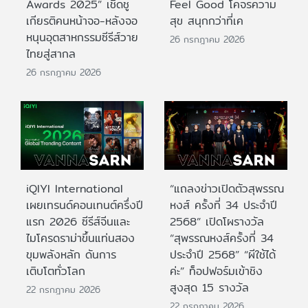
Awards 2025” เชิดชู
Feel Good โคจรความ
เกียรติคนหน้าจอ-หลังจอ
สุข สนุกกว่าที่เค
หนุนอุตสาหกรรมซีรีส์วาย
26 กรกฎาคม 2026
ไทยสู่สากล
26 กรกฎาคม 2026
iQIYI International
“แถลงข่าวเปิดตัวสุพรรณ
เผยเทรนด์คอนเทนต์ครึ่งปี
หงส์ ครั้งที่ 34 ประจำปี
แรก 2026 ซีรีส์จีนและ
2568” เปิดโผรางวัล
ไมโครดราม่าขึ้นแท่นสอง
“สุพรรณหงส์ครั้งที่ 34
ขุมพลังหลัก ดันการ
ประจำปี 2568” “ผีใช้ได้
เติบโตทั่วโลก
ค่ะ” ท็อปฟอร์มเข้าชิง
สูงสุด 15 รางวัล
22 กรกฎาคม 2026
22 กรกฎาคม 2026