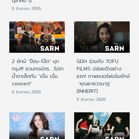
ตุลาคม นี้
6 สิงหาคม 2026
2 ยักษ์ "ป๊อบ-โอ๊ต" บุก
GDH ร่วมกับ TOFU
กรุง!!! ชวนกดบัตร. ..ไปฮา
FILMS ปล่อยตัวอย่าง
น้ำตาเล็ดกับ "เบิ้ม เบิ้ม
แรก! ภาพยนตร์ฟอร์มยักษ์
concert"
'คุณยายวรนาฏ'
(INHERIT)
6 สิงหาคม 2026
6 สิงหาคม 2026