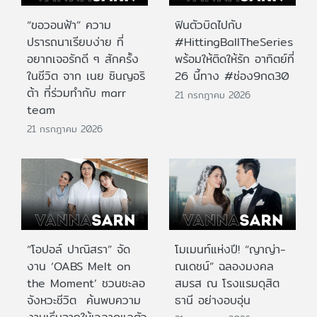
“ขอวอนฟ้า” ความ
ฟินตัวบิดไปกับ
ปรารถนาเรียบง่าย ที่
#HittingBallTheSeries
อยากเจอรักดี ๆ สักครั้ง
พร้อมให้ติดให้รัก อาทิตย์ที่
ในชีวิต จาก เนย ซินญอริ
26 นี้ทาง #ช่อง9กด30
ต้า ที่ร่วมทำกับ marr
21 กรกฎาคม 2026
team
21 กรกฎาคม 2026
“โอปอล์ ปาณิสรา” จัด
โมเมนท์แห่งปี! “ญาญ่า-
งาน ‘OABS Melt on
ณเดชน์” ฉลองมงคล
the Moment’ ชวนชะลอ
สมรส ณ โรงแรมดุสิต
จังหวะชีวิต ค้นพบความ
ธานี อย่างอบอุ่น