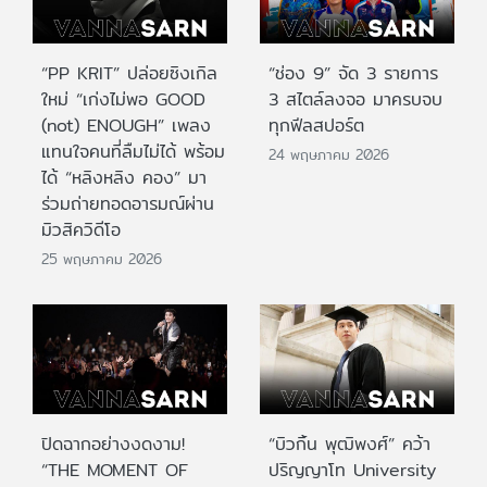
“PP KRIT” ปล่อยซิงเกิล
“ช่อง 9” จัด 3 รายการ
ใหม่ “เก่งไม่พอ GOOD
3 สไตล์ลงจอ มาครบจบ
(not) ENOUGH” เพลง
ทุกฟีลสปอร์ต
แทนใจคนที่ลืมไม่ได้ พร้อม
24 พฤษภาคม 2026
ได้ “หลิงหลิง คอง” มา
ร่วมถ่ายทอดอารมณ์ผ่าน
มิวสิควิดีโอ
25 พฤษภาคม 2026
ปิดฉากอย่างงดงาม!
“บิวกิ้น พุฒิพงศ์” คว้า
“THE MOMENT OF
ปริญญาโท University