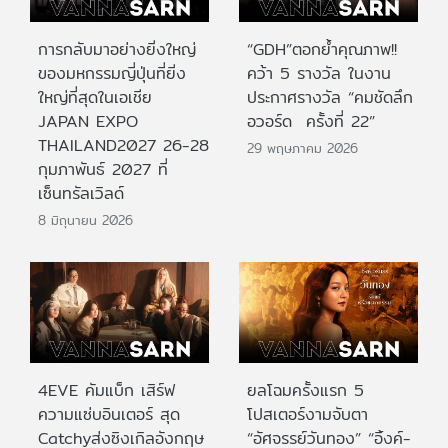
การกลับมาอย่างยิ่งใหญ่
“GDH”ตอกย้ำคุณภาพ!!
ของมหกรรมญี่ปุ่นที่ยิ่ง
คว้า 5 รางวัล ในงาน
ใหญ่ที่สุดในเอเชีย
ประกาศรางวัล “คมชัดลึก
JAPAN EXPO
อวอร์ด ครั้งที่ 22”
THAILAND2027 26-28
29 พฤษภาคม 2026
กุมภาพันธ์ 2027 ที่
เซ็นทรัลเวิลด์
8 มิถุนายน 2026
4EVE คัมแบ็ก เสิร์ฟ
ยลโฉมครั้งแรก 5
ความแซ่บอินเตอร์ สุด
โปสเตอร์งามจับตา
Catchyส่งซิงเกิลอังกฤษ
“อัศจรรย์วันทอง” “อิ้งค์-