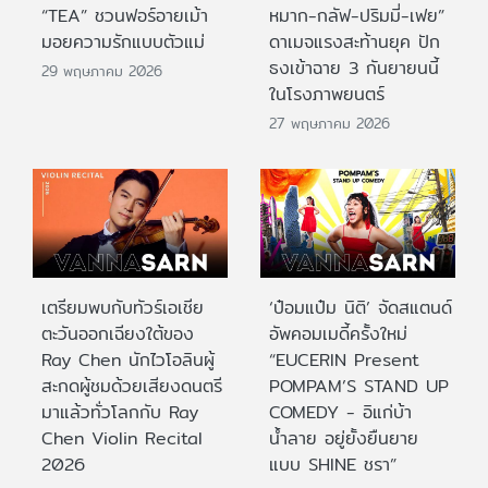
“TEA” ชวนฟอร์อายเม้า
หมาก-กลัฟ-ปริมมี่-เฟย”
มอยความรักแบบตัวแม่
ดาเมจแรงสะท้านยุค ปัก
ธงเข้าฉาย 3 กันยายนนี้
29 พฤษภาคม 2026
ในโรงภาพยนตร์
27 พฤษภาคม 2026
เตรียมพบกับทัวร์เอเชีย
‘ป๋อมแป๋ม นิติ’ จัดสแตนด์
ตะวันออกเฉียงใต้ของ
อัพคอมเมดี้ครั้งใหม่
Ray Chen นักไวโอลินผู้
“EUCERIN Present
สะกดผู้ชมด้วยเสียงดนตรี
POMPAM’S STAND UP
มาแล้วทั่วโลกกับ Ray
COMEDY - อิแก่บ้า
Chen Violin Recital
น้ำลาย อยู่ยั้งยืนยาย
2026
แบบ SHINE ชรา”