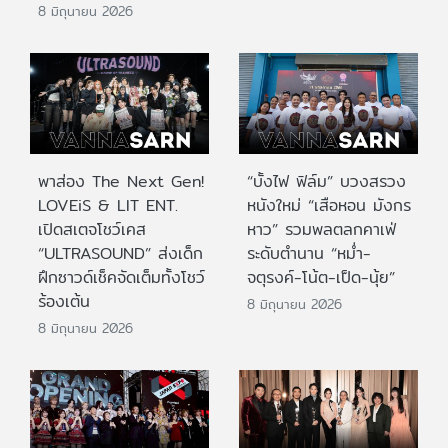
8 มิถุนายน 2026
พาส่อง The Next Gen!
“บั้งไฟ ฟิล์ม” บวงสรวง
LOVEiS & LIT ENT.
หนังใหม่ “เสือหอน มังกร
เปิดสเตจโชว์เคส
หาว” รวมพลตลกคาเฟ่
“ULTRASOUND” ส่งเด็ก
ระดับตำนาน “หม่ำ-
ฝึกซาวด์เช็คจัดเต็มทั้งโชว์
จตุรงค์-โน้ต-เป็ด-นุ้ย”
ร้องเต้น
8 มิถุนายน 2026
8 มิถุนายน 2026