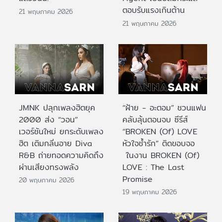
ตอบรับแรงเกินต้าน
21 พฤษภาคม 2026
21 พฤษภาคม 2026
JMNK ปลุกเพลงฮิตยุค
“ฝ้าย - อะตอม” ชวนแฟน
2000 ส่ง “วอน”
คลับลุ้นตอนจบ ซีรีส์
เวอร์ชันใหม่ ยกระดับเพลง
“BROKEN (Of) LOVE
ฮิต เติมกลิ่นอาย Diva
หัวใจช้ำรัก” ติดขอบจอ
R&B ถ่ายทอดความคิดถึง
ในงาน BROKEN (Of)
ผ่านเสียงทรงพลัง
LOVE : The Last
Promise
20 พฤษภาคม 2026
19 พฤษภาคม 2026