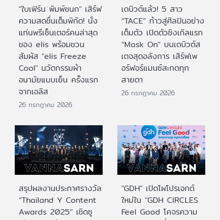
"ใบเฟิร์น พิมพ์ชนก" เสิร์ฟ
เดบิวต์แล้ว! 5 สาว
ความสดชื่นเต็มพิกัด! นั่ง
“TACE” ก้าวสู่ศิลปินอย่าง
แท่นพรีเซ็นเตอร์คนล่าสุด
เต็มตัว เปิดตัวซิงเกิลแรก
ของ elis พร้อมชวน
“Mask On” บนเดบิวต์ส
สัมผัส "elis Freeze
เตจสุดอลังการ เสิร์ฟเพ
Cool" นวัตกรรมผ้า
อร์ฟอร์แมนซ์สะกดทุก
อนามัยแบบเย็น ครั้งแรก
สายตา
จากเอลิส
26 กรกฎาคม 2026
26 กรกฎาคม 2026
สรุปผลงานประกาศรางวัล
"GDH" เปิดโผโปรเจกต์
“Thailand Y Content
ใหม่ใน "GDH CIRCLES
Awards 2025” เชิดชู
Feel Good โคจรความ