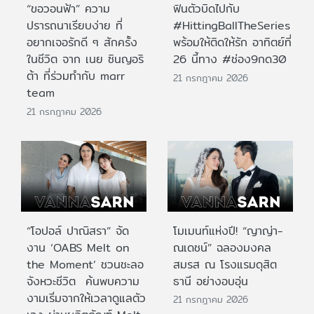
“ขอวอนฟ้า” ความ
ฟินตัวบิดไปกับ
ปรารถนาเรียบง่าย ที่
#HittingBallTheSeries
อยากเจอรักดี ๆ สักครั้ง
พร้อมให้ติดให้รัก อาทิตย์ที่
ในชีวิต จาก เนย ซินญอริ
26 นี้ทาง #ช่อง9กด30
ต้า ที่ร่วมทำกับ marr
21 กรกฎาคม 2026
team
21 กรกฎาคม 2026
“โอปอล์ ปาณิสรา” จัด
โมเมนท์แห่งปี! “ญาญ่า-
งาน ‘OABS Melt on
ณเดชน์” ฉลองมงคล
the Moment’ ชวนชะลอ
สมรส ณ โรงแรมดุสิต
จังหวะชีวิต ค้นพบความ
ธานี อย่างอบอุ่น
งามเริ่มจากให้เวลาดูแลตัว
21 กรกฎาคม 2026