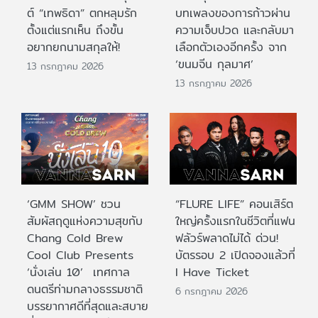
ต์ “เทพธิดา” ตกหลุมรัก
บทเพลงของการก้าวผ่าน
ตั้งแต่แรกเห็น ถึงขั้น
ความเจ็บปวด และกลับมา
อยากยกนามสกุลให้!
เลือกตัวเองอีกครั้ง จาก
‘ขนมจีน กุลมาศ’
13 กรกฎาคม 2026
13 กรกฎาคม 2026
‘GMM SHOW’ ชวน
“FLURE LIFE” คอนเสิร์ต
สัมผัสฤดูแห่งความสุขกับ
ใหญ่ครั้งแรกในชีวิตที่แฟน
Chang Cold Brew
ฟลัวร์พลาดไม่ได้ ด่วน!
Cool Club Presents
บัตรรอบ 2 เปิดจองแล้วที่
‘นั่งเล่น 10’ เทศกาล
I Have Ticket
ดนตรีท่ามกลางธรรมชาติ
6 กรกฎาคม 2026
บรรยากาศดีที่สุดและสบาย