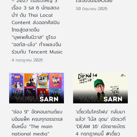
– 2027 เรือธงใหญ่ 3
ใจเจ็บจนไม่ไหวเลย
เรื่อง 3 รส 6 นักแสดง
30 มิถุนายน 2026
นำ! ดัน Thai Local
Content ส่งออกศิลปิน
ไทยสู่ตลาดจีน
“บุพเพสันนิวาส” ชูโรง
“ออกัส-เล้ง” ทำเพลงจีน
ร่วมกับ Tencent Music
4 กรกฎาคม 2026
“ช่อง 9” จัดคอนเทนต์แบ
‘เดี่ยวไมโครโฟน’ กลับมา
บอิมแพ็ค ครบทุกอรรถรส
แล้ว! ‘โน้ส อุดม’ เปิดเวที
ยืนหนึ่ง “The main
‘DEAW 16’ เปิดขายบัตร
national media”
4 กรกฎาคมนี้ #เดี่ยว