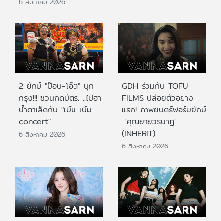
6 สิงหาคม 2026
2 ยักษ์ "ป๊อบ-โอ๊ต" บุก
GDH ร่วมกับ TOFU
กรุง!!! ชวนกดบัตร. ..ไปฮา
FILMS ปล่อยตัวอย่าง
น้ำตาเล็ดกับ "เบิ้ม เบิ้ม
แรก! ภาพยนตร์ฟอร์มยักษ์
concert"
'คุณยายวรนาฏ'
(INHERIT)
6 สิงหาคม 2026
6 สิงหาคม 2026