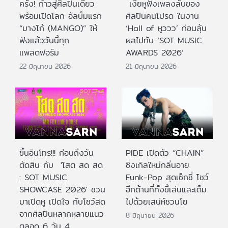
ครั้ง! ก้าวสู่ศิลปินเดี่ยว
เงี่ยหูฟังเพลงลับของ
พร้อมเปิดโลก อัลบั้มแรก
ศิลปินคนโปรด ในงาน
“มางโก้ (MANGO)” ให้
‘Hall of หูววว’ ก่อนลุ้น
ฟังแล้ววันนี้ทุก
ผลไปกับ ‘SOT MUSIC
แพลตฟอร์ม
AWARDS 2026’
22 มิถุนายน 2026
21 มิถุนายน 2026
ขึ้นอินโทร!!! ก่อนถึงวัน
PIDE เปิดตัว “CHAIN”
ตัดสิน กับ 'โสต สด สด
ซิงเกิลใหม่กลิ่นอาย
: SOT MUSIC
Funk-Pop สุดเซ็กซี่ โชว์
SHOWCASE 2026' ชวน
อีกด้านที่ทั้งขี้เล่นและเต็ม
มาเปิดหู เปิดใจ กับโชว์สด
ไปด้วยเสน่ห์ชวนโย
จากศิลปินหลากหลายแนว
8 มิถุนายน 2026
ตลอด 6 วัน 4