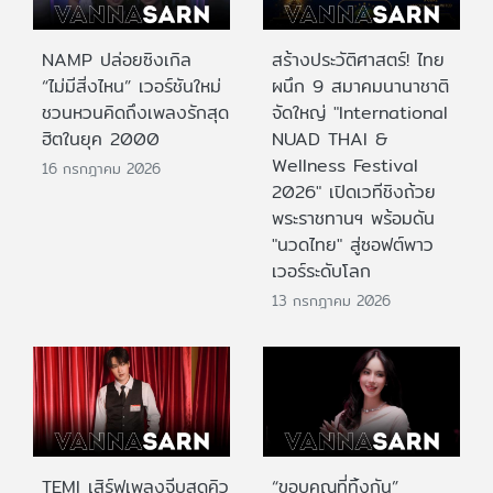
NAMP ปล่อยซิงเกิล
สร้างประวัติศาสตร์! ไทย
“ไม่มีสิ่งไหน” เวอร์ชันใหม่
ผนึก 9 สมาคมนานาชาติ
ชวนหวนคิดถึงเพลงรักสุด
จัดใหญ่ "International
ฮิตในยุค 2000
NUAD THAI &
Wellness Festival
16 กรกฎาคม 2026
2026" เปิดเวทีชิงถ้วย
พระราชทานฯ พร้อมดัน
"นวดไทย" สู่ซอฟต์พาว
เวอร์ระดับโลก
13 กรกฎาคม 2026
TEMI เสิร์ฟเพลงจีบสุดคิว
“ขอบคุณที่ทิ้งกัน”