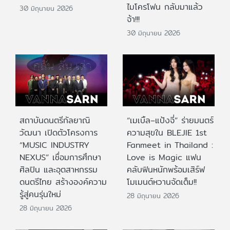
ไมโครโฟน กลับมาแล้ว
30 มิถุนายน 2026
จ้า!!!
30 มิถุนายน 2026
สถาบันดนตรีกัลยาณิ
“เมเบิ้ล–แป้งจี่” ร่ายมนตร์
วัฒนา เปิดตัวโครงการ
ความสุขใน BLEJIE 1st
“MUSIC INDUSTRY
Fanmeet in Thailand :
NEXUS” เชื่อมการศึกษา
Love is Magic แฟน
ศิลปิน และอุตสาหกรรม
คลับฟินหนักพร้อมเสิร์ฟ
ดนตรีไทย สร้างองค์ความ
โมเมนต์หวานจัดเต็ม!!
รู้สู่คนรุ่นใหม่
28 มิถุนายน 2026
28 มิถุนายน 2026