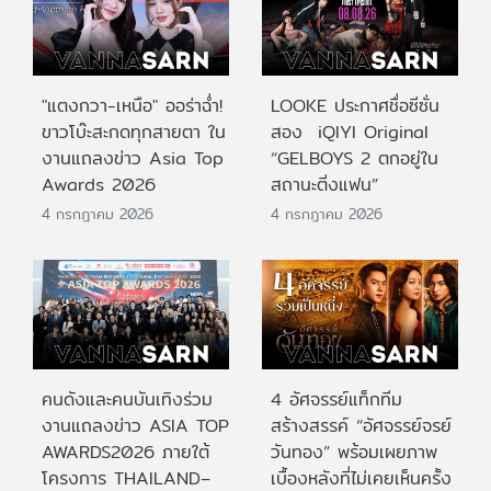
"แตงกวา-เหนือ" ออร่าฉ่ำ!
LOOKE ประกาศชื่อซีซั่น
ขาวโบ๊ะสะกดทุกสายตา ใน
สอง iQIYI Original
งานแถลงข่าว Asia Top
“GELBOYS 2 ตกอยู่ใน
Awards 2026
สถานะติ่งแฟน”
4 กรกฎาคม 2026
4 กรกฎาคม 2026
คนดังและคนบันเทิงร่วม
4 อัศจรรย์แท็กทีม
งานแถลงข่าว ASIA TOP
สร้างสรรค์ “อัศจรรย์จรย์
AWARDS2026 ภายใต้
วันทอง” พร้อมเผยภาพ
โครงการ THAILAND–
เบื้องหลังที่ไม่เคยเห็นครั้ง