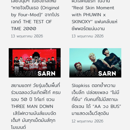
เสียงนุ่มๆ ในซิงเกิลใหม่
ผิวใสคนแรก ในงาน
“หายใจเป็นเธอ (Original
“Real Skin Moment
by Four-Mod)” จากโปร
with PHUWIN x
เจกต์ THE TEST OF
SKINOXY” แฟนคลับแห่
TIME 2000
ซัพพอร์ตแน่นงาน
13 พฤษภาคม 2026
13 พฤษภาคม 2026
สยามแตก! วัยรุ่นเต็มพื้นที่
Slapkiss ตอกย้ำความ
ร่วมฉลองวันเกิดพี่โก๋ ครบ
เจ็บลึก ปล่อยเพลง “ไม่มี
รอบ 50 ปี โก๋แก่ ชวน
ที่ยืน” กับคนที่ไม่มีสถานะ
THREE MAN DOWN
ชัดเจน ได้ “AA วง BUS”
เสิร์ฟความมันส์แบบจัด
มาแสดงเอ็มวีสุดอิน
เต็ม!! มันทุกเม็ดมันส์ทุก
12 พฤษภาคม 2026
โมเมนต์