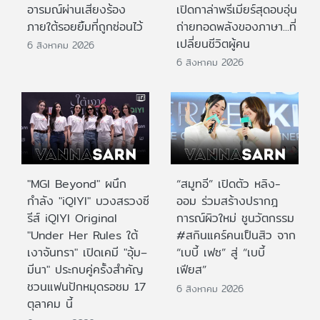
อารมณ์ผ่านเสียงร้อง
เปิดกาล่าพรีเมียร์สุดอบอุ่น
ภายใต้รอยยิ้มที่ถูกซ่อนไว้
ถ่ายทอดพลังของภาษา...ที่
เปลี่ยนชีวิตผู้คน
6 สิงหาคม 2026
6 สิงหาคม 2026
"MGI Beyond" ผนึก
“สมูทอี” เปิดตัว หลิง-
กำลัง "iQIYI" บวงสรวงซี
ออม ร่วมสร้างปรากฎ
รีส์ iQIYI Original
การณ์ผิวใหม่ ชูนวัตกรรม
"Under Her Rules ใต้
#สกินแคร์คนเป็นสิว จาก
เงาจันทรา" เปิดเคมี "อุ้ม–
“เบบี้ เฟซ” สู่ “เบบี้
มีนา" ประกบคู่ครั้งสำคัญ
เฟียส”
ชวนแฟนปักหมุดรอชม 17
6 สิงหาคม 2026
ตุลาคม นี้