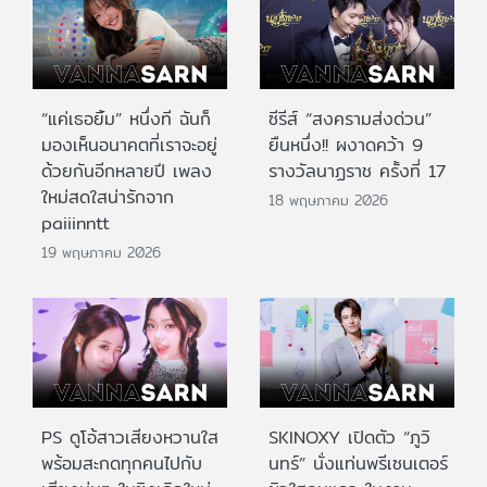
“แค่เธอยิ้ม” หนึ่งที ฉันก็
ซีรีส์ “สงครามส่งด่วน”
มองเห็นอนาคตที่เราจะอยู่
ยืนหนึ่ง!! ผงาดคว้า 9
ด้วยกันอีกหลายปี เพลง
รางวัลนาฏราช ครั้งที่ 17
ใหม่สดใสน่ารักจาก
18 พฤษภาคม 2026
paiiinntt
19 พฤษภาคม 2026
PS ดูโอ้สาวเสียงหวานใส
SKINOXY เปิดตัว “ภูวิ
พร้อมสะกดทุกคนไปกับ
นทร์” นั่งแท่นพรีเซนเตอร์