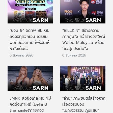
“ช่อง 9” จัดทัพ BL GL
“BILLKIN” สร้างความ
ลงจอทุกวีคเอน เตรียม
ภาคภูมิใจ คว้ารางวัลใหญ่
พบกับมวลเคมีที่พร้อมให้
Weibo Malaysia พร้อม
หัวใจเต้นรัว
โชว์สุดประทับใจ
6 สิงหาคม 2026
6 สิงหาคม 2026
JMNK ส่งซิงเกิลใหม่ ‘ไม่
"ล่าม" ภาพยนตร์สร้างจาก
คิดถึงเท่าไหร่ (behind
เรื่องจริงของ
the smile)’ถ่ายทอด
"เบญจวรรณ ภูมิแสน"