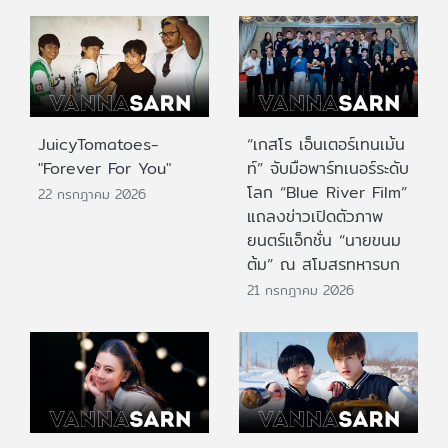
JuicyTomatoes-
“เกสโร เอ็นเตอร์เทนเม้น
"Forever For You"
ท์” จับมือพาร์ทเนอร์ระดับ
โลก “Blue River Film”
22 กรกฎาคม 2026
แถลงข่าวเปิดตัวภาพ
ยนตร์แอ็กชั่น “นายขนม
ต้ม” ณ สโมสรทหารบก
21 กรกฎาคม 2026