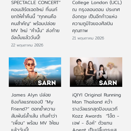
SPECTACLE CONCERT”
College London (UCL)
คอนเสิร์ตเฉดใหม่ ที่นนท์
ณ กรุงลอนดอน ประเทศ
ยกให้ค่ำคืนนี้ “ทุกคนคือ
อังกฤษ เป็นอีกก้าวแห่ง
คนสำคัญ” พร้อมปล่อย
ความภูมิใจของศิลปิน
MV ใหม่ “คำนั้น” ส่งท้าย
คุณภาพ
อัลบั้มแล้ววันนี้!
21 พฤษภาคม 2026
22 พฤษภาคม 2026
James Alyn ปล่อย
iQIYI Original Running
ซิงเกิลแรกของปี “My
Man Thailand คว้า
Friend?” ตอกย้ำความ
รางวัลแรกสุดปังบนเวที
สัมพันธ์ล้ำเส้น เกินคำว่า
Kazz Awards “โอ๊ต -
“เพื่อน” พร้อม MV ให้ชม
เจฟ - อิ้งค์” ตัวแทน
แล้ววันนี้!
Agent เป็นปลื้มกระแส