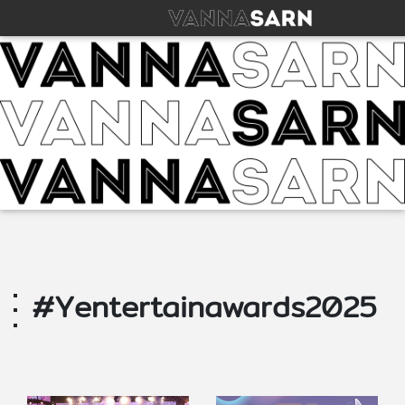
#Yentertainawards2025