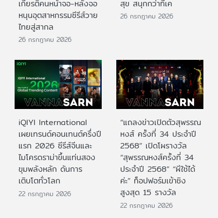
เกียรติคนหน้าจอ-หลังจอ
สุข สนุกกว่าที่เค
หนุนอุตสาหกรรมซีรีส์วาย
26 กรกฎาคม 2026
ไทยสู่สากล
26 กรกฎาคม 2026
iQIYI International
“แถลงข่าวเปิดตัวสุพรรณ
เผยเทรนด์คอนเทนต์ครึ่งปี
หงส์ ครั้งที่ 34 ประจำปี
แรก 2026 ซีรีส์จีนและ
2568” เปิดโผรางวัล
ไมโครดราม่าขึ้นแท่นสอง
“สุพรรณหงส์ครั้งที่ 34
ขุมพลังหลัก ดันการ
ประจำปี 2568” “ผีใช้ได้
เติบโตทั่วโลก
ค่ะ” ท็อปฟอร์มเข้าชิง
สูงสุด 15 รางวัล
22 กรกฎาคม 2026
22 กรกฎาคม 2026