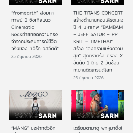
“fromearth” ส่งมหา
THE TITANS CONCERT
กาพย์ 3 ซิงเกิลแนว
สร้างตำนานคอนเสิร์ตแห่ง
Cinematic
ปี 4 มหาเทพ “BAMBAM
Rockถ่ายทอดความทรง
– JEFF SATUR – PP
จำจากประสบการณ์ชีวิต
KRIT – TIMETHAI”
จริงของ "เอิร์ท วสวัตติ์"
สร้าง “สงครามแห่งความ
สุข” สุดตราตรึง ครอง X
25 มิถุนายน 2026
อันดับ 1 ไทย 2 วันซ้อน
ทะยานติดเทรนด์โลก
25 มิถุนายน 2026
“MANG” ขอฝากตัวอีก
เตรียมตามาดู พกหูมาติ่ง!