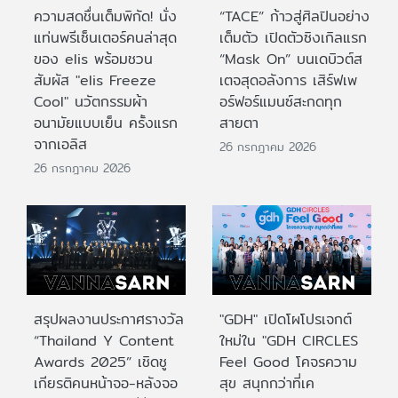
ความสดชื่นเต็มพิกัด! นั่ง
“TACE” ก้าวสู่ศิลปินอย่าง
แท่นพรีเซ็นเตอร์คนล่าสุด
เต็มตัว เปิดตัวซิงเกิลแรก
ของ elis พร้อมชวน
“Mask On” บนเดบิวต์ส
สัมผัส "elis Freeze
เตจสุดอลังการ เสิร์ฟเพ
Cool" นวัตกรรมผ้า
อร์ฟอร์แมนซ์สะกดทุก
อนามัยแบบเย็น ครั้งแรก
สายตา
จากเอลิส
26 กรกฎาคม 2026
26 กรกฎาคม 2026
สรุปผลงานประกาศรางวัล
"GDH" เปิดโผโปรเจกต์
“Thailand Y Content
ใหม่ใน "GDH CIRCLES
Awards 2025” เชิดชู
Feel Good โคจรความ
เกียรติคนหน้าจอ-หลังจอ
สุข สนุกกว่าที่เค