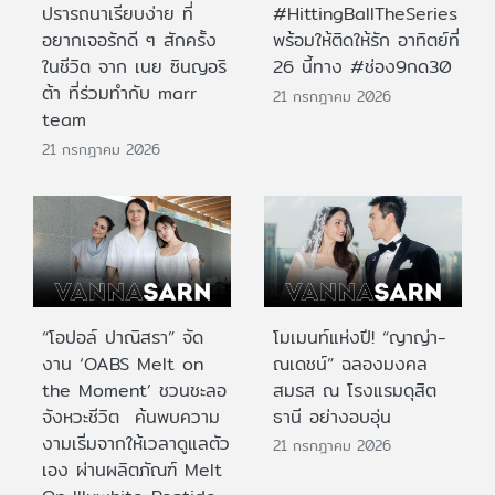
ปรารถนาเรียบง่าย ที่
#HittingBallTheSeries
อยากเจอรักดี ๆ สักครั้ง
พร้อมให้ติดให้รัก อาทิตย์ที่
ในชีวิต จาก เนย ซินญอริ
26 นี้ทาง #ช่อง9กด30
ต้า ที่ร่วมทำกับ marr
21 กรกฎาคม 2026
team
21 กรกฎาคม 2026
“โอปอล์ ปาณิสรา” จัด
โมเมนท์แห่งปี! “ญาญ่า-
งาน ‘OABS Melt on
ณเดชน์” ฉลองมงคล
the Moment’ ชวนชะลอ
สมรส ณ โรงแรมดุสิต
จังหวะชีวิต ค้นพบความ
ธานี อย่างอบอุ่น
งามเริ่มจากให้เวลาดูแลตัว
21 กรกฎาคม 2026
เอง ผ่านผลิตภัณฑ์ Melt