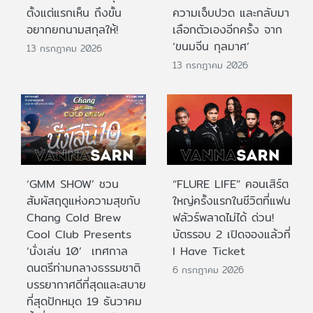
ตั้งแต่แรกเห็น ถึงขั้น
ความเจ็บปวด และกลับมา
อยากยกนามสกุลให้!
เลือกตัวเองอีกครั้ง จาก
‘ขนมจีน กุลมาศ’
13 กรกฎาคม 2026
13 กรกฎาคม 2026
‘GMM SHOW’ ชวน
“FLURE LIFE” คอนเสิร์ต
สัมผัสฤดูแห่งความสุขกับ
ใหญ่ครั้งแรกในชีวิตที่แฟน
Chang Cold Brew
ฟลัวร์พลาดไม่ได้ ด่วน!
Cool Club Presents
บัตรรอบ 2 เปิดจองแล้วที่
‘นั่งเล่น 10’ เทศกาล
I Have Ticket
ดนตรีท่ามกลางธรรมชาติ
6 กรกฎาคม 2026
บรรยากาศดีที่สุดและสบาย
ที่สุดปักหมุด 19 ธันวาคม