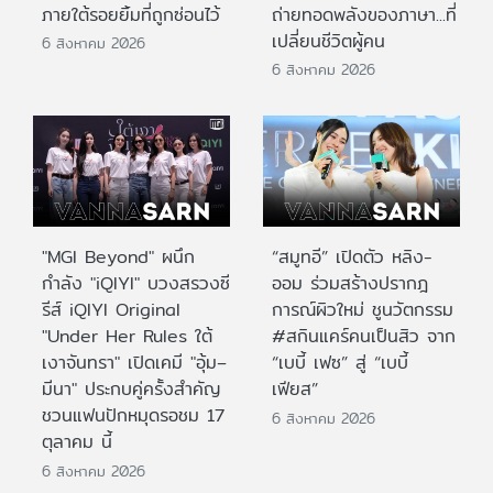
ภายใต้รอยยิ้มที่ถูกซ่อนไว้
ถ่ายทอดพลังของภาษา...ที่
เปลี่ยนชีวิตผู้คน
6 สิงหาคม 2026
6 สิงหาคม 2026
"MGI Beyond" ผนึก
“สมูทอี” เปิดตัว หลิง-
กำลัง "iQIYI" บวงสรวงซี
ออม ร่วมสร้างปรากฎ
รีส์ iQIYI Original
การณ์ผิวใหม่ ชูนวัตกรรม
"Under Her Rules ใต้
#สกินแคร์คนเป็นสิว จาก
เงาจันทรา" เปิดเคมี "อุ้ม–
“เบบี้ เฟซ” สู่ “เบบี้
มีนา" ประกบคู่ครั้งสำคัญ
เฟียส”
ชวนแฟนปักหมุดรอชม 17
6 สิงหาคม 2026
ตุลาคม นี้
6 สิงหาคม 2026