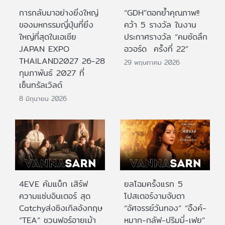
การกลับมาอย่างยิ่งใหญ่
“GDH”ตอกย้ำคุณภาพ!!
ของมหกรรมญี่ปุ่นที่ยิ่ง
คว้า 5 รางวัล ในงาน
ใหญ่ที่สุดในเอเชีย
ประกาศรางวัล “คมชัดลึก
JAPAN EXPO
อวอร์ด ครั้งที่ 22”
THAILAND2027 26-28
29 พฤษภาคม 2026
กุมภาพันธ์ 2027 ที่
เซ็นทรัลเวิลด์
8 มิถุนายน 2026
4EVE คัมแบ็ก เสิร์ฟ
ยลโฉมครั้งแรก 5
ความแซ่บอินเตอร์ สุด
โปสเตอร์งามจับตา
Catchyส่งซิงเกิลอังกฤษ
“อัศจรรย์วันทอง” “อิ้งค์-
“TEA” ชวนฟอร์อายเม้า
หมาก-กลัฟ-ปริมมี่-เฟย”