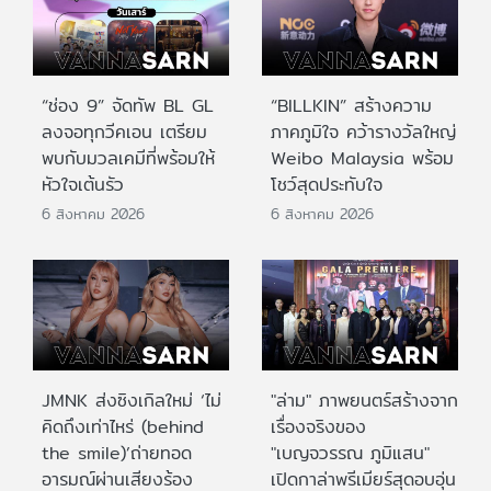
“ช่อง 9” จัดทัพ BL GL
“BILLKIN” สร้างความ
ลงจอทุกวีคเอน เตรียม
ภาคภูมิใจ คว้ารางวัลใหญ่
พบกับมวลเคมีที่พร้อมให้
Weibo Malaysia พร้อม
หัวใจเต้นรัว
โชว์สุดประทับใจ
6 สิงหาคม 2026
6 สิงหาคม 2026
JMNK ส่งซิงเกิลใหม่ ‘ไม่
"ล่าม" ภาพยนตร์สร้างจาก
คิดถึงเท่าไหร่ (behind
เรื่องจริงของ
the smile)’ถ่ายทอด
"เบญจวรรณ ภูมิแสน"
อารมณ์ผ่านเสียงร้อง
เปิดกาล่าพรีเมียร์สุดอบอุ่น