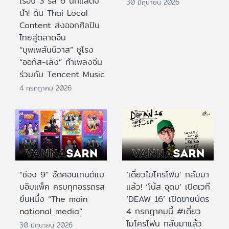
เรื่อง 3 รส 6 นักแสดง
30 มิถุนายน 2026
นำ! ดัน Thai Local
Content ส่งออกศิลปิน
ไทยสู่ตลาดจีน
“บุพเพสันนิวาส” ชูโรง
“ออกัส-เล้ง” ทำเพลงจีน
ร่วมกับ Tencent Music
4 กรกฎาคม 2026
“ช่อง 9” จัดคอนเทนต์แบ
‘เดี่ยวไมโครโฟน’ กลับมา
บอิมแพ็ค ครบทุกอรรถรส
แล้ว! ‘โน้ส อุดม’ เปิดเวที
ยืนหนึ่ง “The main
‘DEAW 16’ เปิดขายบัตร
national media”
4 กรกฎาคมนี้ #เดี่ยว
ไมโครโฟน กลับมาแล้ว
30 มิถุนายน 2026