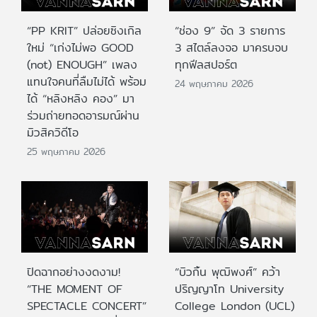
“PP KRIT” ปล่อยซิงเกิล
“ช่อง 9” จัด 3 รายการ
ใหม่ “เก่งไม่พอ GOOD
3 สไตล์ลงจอ มาครบจบ
(not) ENOUGH” เพลง
ทุกฟีลสปอร์ต
แทนใจคนที่ลืมไม่ได้ พร้อม
24 พฤษภาคม 2026
ได้ “หลิงหลิง คอง” มา
ร่วมถ่ายทอดอารมณ์ผ่าน
มิวสิควิดีโอ
25 พฤษภาคม 2026
ปิดฉากอย่างงดงาม!
“บิวกิ้น พุฒิพงศ์” คว้า
“THE MOMENT OF
ปริญญาโท University
SPECTACLE CONCERT”
College London (UCL)