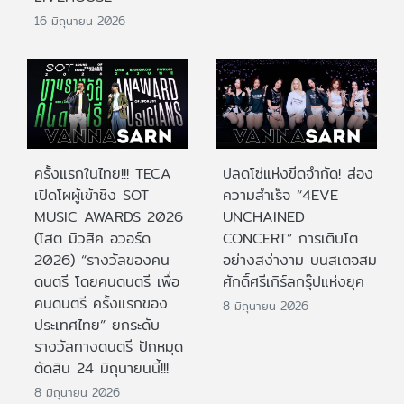
16 มิถุนายน 2026
ครั้งแรกในไทย!!! TECA
ปลดโซ่แห่งขีดจำกัด! ส่อง
เปิดโผผู้เข้าชิง SOT
ความสำเร็จ “4EVE
MUSIC AWARDS 2026
UNCHAINED
(โสต มิวสิค อวอร์ด
CONCERT” การเติบโต
2026) “รางวัลของคน
อย่างสง่างาม บนสเตจสม
ดนตรี โดยคนดนตรี เพื่อ
ศักดิ์ศรีเกิร์ลกรุ๊ปแห่งยุค
คนดนตรี ครั้งแรกของ
8 มิถุนายน 2026
ประเทศไทย” ยกระดับ
รางวัลทางดนตรี ปักหมุด
ตัดสิน 24 มิถุนายนนี้!!!
8 มิถุนายน 2026