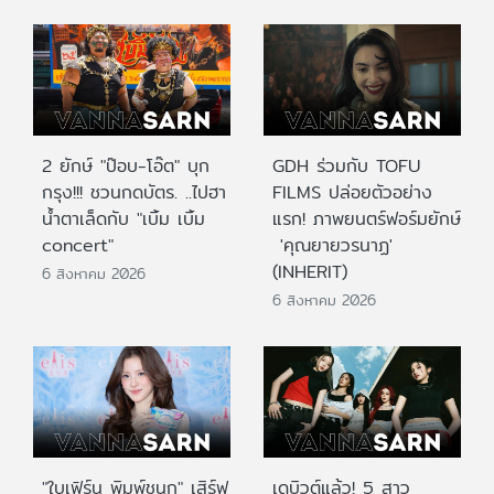
2 ยักษ์ "ป๊อบ-โอ๊ต" บุก
GDH ร่วมกับ TOFU
กรุง!!! ชวนกดบัตร. ..ไปฮา
FILMS ปล่อยตัวอย่าง
น้ำตาเล็ดกับ "เบิ้ม เบิ้ม
แรก! ภาพยนตร์ฟอร์มยักษ์
concert"
'คุณยายวรนาฏ'
(INHERIT)
6 สิงหาคม 2026
6 สิงหาคม 2026
"ใบเฟิร์น พิมพ์ชนก" เสิร์ฟ
เดบิวต์แล้ว! 5 สาว