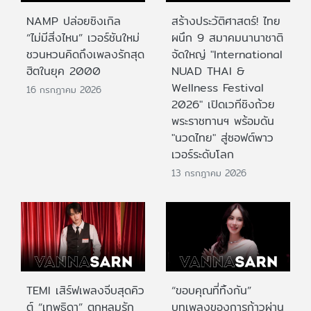
NAMP ปล่อยซิงเกิล
สร้างประวัติศาสตร์! ไทย
“ไม่มีสิ่งไหน” เวอร์ชันใหม่
ผนึก 9 สมาคมนานาชาติ
ชวนหวนคิดถึงเพลงรักสุด
จัดใหญ่ "International
ฮิตในยุค 2000
NUAD THAI &
Wellness Festival
16 กรกฎาคม 2026
2026" เปิดเวทีชิงถ้วย
พระราชทานฯ พร้อมดัน
"นวดไทย" สู่ซอฟต์พาว
เวอร์ระดับโลก
13 กรกฎาคม 2026
TEMI เสิร์ฟเพลงจีบสุดคิว
“ขอบคุณที่ทิ้งกัน”
ต์ “เทพธิดา” ตกหลุมรัก
บทเพลงของการก้าวผ่าน