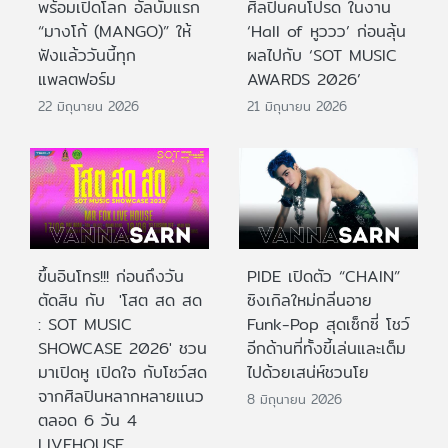
พร้อมเปิดโลก อัลบั้มแรก
ศิลปินคนโปรด ในงาน
“มางโก้ (MANGO)” ให้
‘Hall of หูววว’ ก่อนลุ้น
ฟังแล้ววันนี้ทุก
ผลไปกับ ‘SOT MUSIC
แพลตฟอร์ม
AWARDS 2026’
22 มิถุนายน 2026
21 มิถุนายน 2026
ขึ้นอินโทร!!! ก่อนถึงวัน
PIDE เปิดตัว “CHAIN”
ตัดสิน กับ 'โสต สด สด
ซิงเกิลใหม่กลิ่นอาย
: SOT MUSIC
Funk-Pop สุดเซ็กซี่ โชว์
SHOWCASE 2026' ชวน
อีกด้านที่ทั้งขี้เล่นและเต็ม
มาเปิดหู เปิดใจ กับโชว์สด
ไปด้วยเสน่ห์ชวนโย
จากศิลปินหลากหลายแนว
8 มิถุนายน 2026
ตลอด 6 วัน 4
LIVEHOUSE