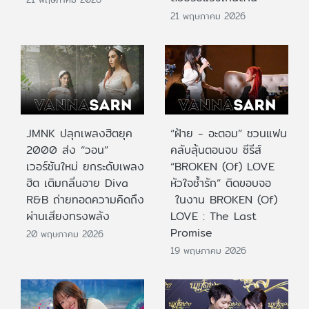
21 พฤษภาคม 2026
JMNK ปลุกเพลงฮิตยุค
“ฝ้าย - อะตอม” ชวนแฟน
2000 ส่ง “วอน”
คลับลุ้นตอนจบ ซีรีส์
เวอร์ชันใหม่ ยกระดับเพลง
“BROKEN (Of) LOVE
ฮิต เติมกลิ่นอาย Diva
หัวใจช้ำรัก” ติดขอบจอ
R&B ถ่ายทอดความคิดถึง
ในงาน BROKEN (Of)
ผ่านเสียงทรงพลัง
LOVE : The Last
Promise
20 พฤษภาคม 2026
19 พฤษภาคม 2026