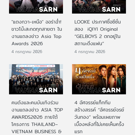
"แตงกวา-เหนือ" ออร่าฉ่ำ!
LOOKE ประกาศชื่อซีซั่น
ขาวโบ๊ะสะกดทุกสายตา ใน
สอง iQIYI Original
งานแถลงข่าว Asia Top
“GELBOYS 2 ตกอยู่ใน
Awards 2026
สถานะติ่งแฟน”
4 กรกฎาคม 2026
4 กรกฎาคม 2026
คนดังและคนบันเทิงร่วม
4 อัศจรรย์แท็กทีม
งานแถลงข่าว ASIA TOP
สร้างสรรค์ “อัศจรรย์จรย์
AWARDS2026 ภายใต้
วันทอง” พร้อมเผยภาพ
โครงการ THAILAND–
เบื้องหลังที่ไม่เคยเห็นครั้ง
VIETNAM BUSINESS &
แรก