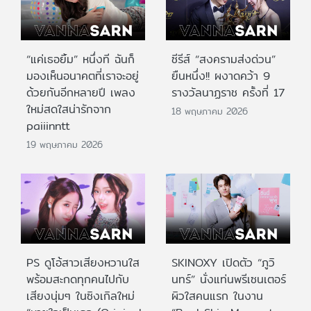
“แค่เธอยิ้ม” หนึ่งที ฉันก็
ซีรีส์ “สงครามส่งด่วน”
มองเห็นอนาคตที่เราจะอยู่
ยืนหนึ่ง!! ผงาดคว้า 9
ด้วยกันอีกหลายปี เพลง
รางวัลนาฏราช ครั้งที่ 17
ใหม่สดใสน่ารักจาก
18 พฤษภาคม 2026
paiiinntt
19 พฤษภาคม 2026
PS ดูโอ้สาวเสียงหวานใส
SKINOXY เปิดตัว “ภูวิ
พร้อมสะกดทุกคนไปกับ
นทร์” นั่งแท่นพรีเซนเตอร์
เสียงนุ่มๆ ในซิงเกิลใหม่
ผิวใสคนแรก ในงาน