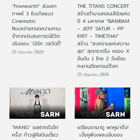
“fromearth” ส่งมหา
THE TITANS CONCERT
กาพย์ 3 ซิงเกิลแนว
สร้างตำนานคอนเสิร์ตแห่ง
Cinematic
ปี 4 มหาเทพ “BAMBAM
Rockถ่ายทอดความทรง
– JEFF SATUR – PP
จำจากประสบการณ์ชีวิต
KRIT – TIMETHAI”
จริงของ "เอิร์ท วสวัตติ์"
สร้าง “สงครามแห่งความ
สุข” สุดตราตรึง ครอง X
25 มิถุนายน 2026
อันดับ 1 ไทย 2 วันซ้อน
ทะยานติดเทรนด์โลก
25 มิถุนายน 2026
“MANG” ขอฝากตัวอีก
เตรียมตามาดู พกหูมาติ่ง!
ครั้ง! ก้าวสู่ศิลปินเดี่ยว
เงี่ยหูฟังเพลงลับของ