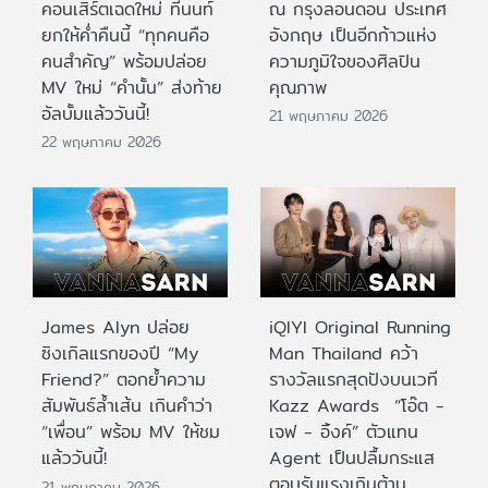
คอนเสิร์ตเฉดใหม่ ที่นนท์
ณ กรุงลอนดอน ประเทศ
ยกให้ค่ำคืนนี้ “ทุกคนคือ
อังกฤษ เป็นอีกก้าวแห่ง
คนสำคัญ” พร้อมปล่อย
ความภูมิใจของศิลปิน
MV ใหม่ “คำนั้น” ส่งท้าย
คุณภาพ
อัลบั้มแล้ววันนี้!
21 พฤษภาคม 2026
22 พฤษภาคม 2026
James Alyn ปล่อย
iQIYI Original Running
ซิงเกิลแรกของปี “My
Man Thailand คว้า
Friend?” ตอกย้ำความ
รางวัลแรกสุดปังบนเวที
สัมพันธ์ล้ำเส้น เกินคำว่า
Kazz Awards “โอ๊ต -
“เพื่อน” พร้อม MV ให้ชม
เจฟ - อิ้งค์” ตัวแทน
แล้ววันนี้!
Agent เป็นปลื้มกระแส
ตอบรับแรงเกินต้าน
21 พฤษภาคม 2026