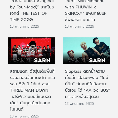
“หายใจเป็นเธอ (Original
“Real Skin Moment
by Four-Mod)” จากโปร
with PHUWIN x
เจกต์ THE TEST OF
SKINOXY” แฟนคลับแห่
TIME 2000
ซัพพอร์ตแน่นงาน
13 พฤษภาคม 2026
13 พฤษภาคม 2026
สยามแตก! วัยรุ่นเต็มพื้นที่
Slapkiss ตอกย้ำความ
ร่วมฉลองวันเกิดพี่โก๋ ครบ
เจ็บลึก ปล่อยเพลง “ไม่มี
รอบ 50 ปี โก๋แก่ ชวน
ที่ยืน” กับคนที่ไม่มีสถานะ
THREE MAN DOWN
ชัดเจน ได้ “AA วง BUS”
เสิร์ฟความมันส์แบบจัด
มาแสดงเอ็มวีสุดอิน
เต็ม!! มันทุกเม็ดมันส์ทุก
12 พฤษภาคม 2026
โมเมนต์
13 พฤษภาคม 2026