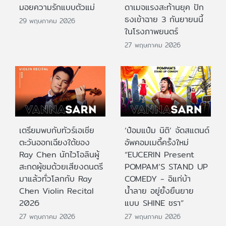
มอยความรักแบบตัวแม่
ดาเมจแรงสะท้านยุค ปัก
ธงเข้าฉาย 3 กันยายนนี้
29 พฤษภาคม 2026
ในโรงภาพยนตร์
27 พฤษภาคม 2026
เตรียมพบกับทัวร์เอเชีย
‘ป๋อมแป๋ม นิติ’ จัดสแตนด์
ตะวันออกเฉียงใต้ของ
อัพคอมเมดี้ครั้งใหม่
Ray Chen นักไวโอลินผู้
“EUCERIN Present
สะกดผู้ชมด้วยเสียงดนตรี
POMPAM’S STAND UP
มาแล้วทั่วโลกกับ Ray
COMEDY - อิแก่บ้า
Chen Violin Recital
น้ำลาย อยู่ยั้งยืนยาย
2026
แบบ SHINE ชรา”
27 พฤษภาคม 2026
27 พฤษภาคม 2026