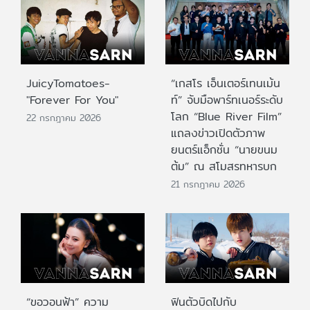
JuicyTomatoes-
“เกสโร เอ็นเตอร์เทนเม้น
"Forever For You"
ท์” จับมือพาร์ทเนอร์ระดับ
โลก “Blue River Film”
22 กรกฎาคม 2026
แถลงข่าวเปิดตัวภาพ
ยนตร์แอ็กชั่น “นายขนม
ต้ม” ณ สโมสรทหารบก
21 กรกฎาคม 2026
“ขอวอนฟ้า” ความ
ฟินตัวบิดไปกับ