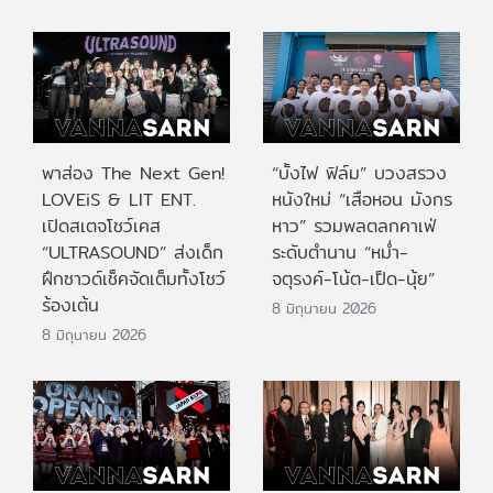
พาส่อง The Next Gen!
“บั้งไฟ ฟิล์ม” บวงสรวง
LOVEiS & LIT ENT.
หนังใหม่ “เสือหอน มังกร
เปิดสเตจโชว์เคส
หาว” รวมพลตลกคาเฟ่
“ULTRASOUND” ส่งเด็ก
ระดับตำนาน “หม่ำ-
ฝึกซาวด์เช็คจัดเต็มทั้งโชว์
จตุรงค์-โน้ต-เป็ด-นุ้ย”
ร้องเต้น
8 มิถุนายน 2026
8 มิถุนายน 2026