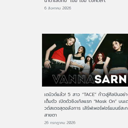
น้ำตาเล็ดกับ "เบิ้ม เบิ้ม concert"
6 สิงหาคม 2026
เดบิวต์แล้ว! 5 สาว “TACE” ก้าวสู่ศิลปินอย่
เต็มตัว เปิดตัวซิงเกิลแรก “Mask On” บนเด
วต์สเตจสุดอลังการ เสิร์ฟเพอร์ฟอร์แมนซ์สะ
สายตา
26 กรกฎาคม 2026