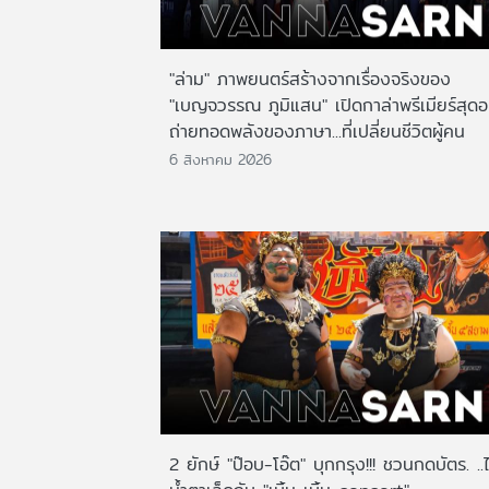
"ล่าม" ภาพยนตร์สร้างจากเรื่องจริงของ
"เบญจวรรณ ภูมิแสน" เปิดกาล่าพรีเมียร์สุดอ
ถ่ายทอดพลังของภาษา...ที่เปลี่ยนชีวิตผู้คน
6 สิงหาคม 2026
2 ยักษ์ "ป๊อบ-โอ๊ต" บุกกรุง!!! ชวนกดบัตร. ..