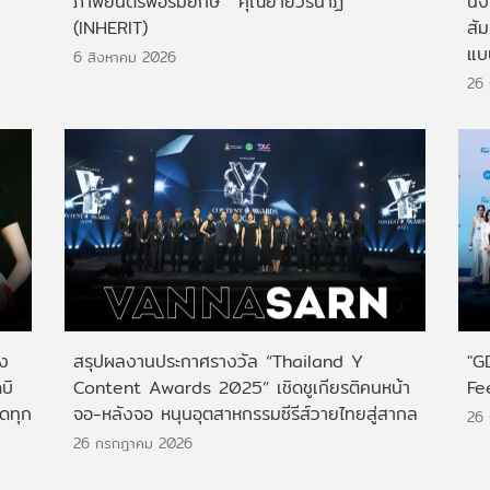
ภาพยนตร์ฟอร์มยักษ์ 'คุณยายวรนาฏ'
นั่
(INHERIT)
สั
แบ
6 สิงหาคม 2026
26
าง
สรุปผลงานประกาศรางวัล “Thailand Y
"G
บิ
Content Awards 2025” เชิดชูเกียรติคนหน้า
Fe
กดทุก
จอ-หลังจอ หนุนอุตสาหกรรมซีรีส์วายไทยสู่สากล
26
26 กรกฎาคม 2026