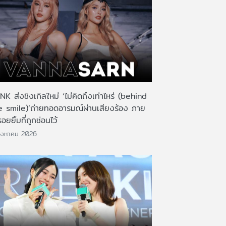
K ส่งซิงเกิลใหม่ ‘ไม่คิดถึงเท่าไหร่ (behind
e smile)’ถ่ายทอดอารมณ์ผ่านเสียงร้อง ภาย
รอยยิ้มที่ถูกซ่อนไว้
ิงหาคม 2026