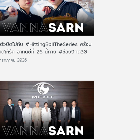
นตัวบิดไปกับ #HittingBallTheSeries พร้อม
ติดให้รัก อาทิตย์ที่ 26 นี้ทาง #ช่อง9กด30
 กรกฎาคม 2026