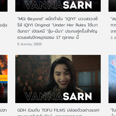
"MGI Beyond" ผนึกกำลัง "iQIYI" บวงสรวงซี
“ส
บอุ่น
รีส์ iQIYI Original "Under Her Rules ใต้เงา
กา
จันทรา" เปิดเคมี "อุ้ม–มีนา" ประกบคู่ครั้งสำคัญ
จาก
ชวนแฟนปักหมุดรอชม 17 ตุลาคม นี้
6 ส
6 สิงหาคม 2026
ไปฮา
GDH ร่วมกับ TOFU FILMS ปล่อยตัวอย่างแรก!
"ใบ