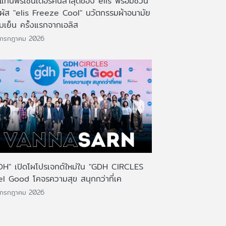
งแท่นพรีเซ็นเตอร์คนล่าสุดของ elis พร้อมชวน
มผัส "elis Freeze Cool" นวัตกรรมผ้าอนามัย
บเย็น ครั้งแรกจากเอลิส
 กรกฎาคม 2026
DH" เปิดโผโปรเจกต์ใหม่ใน "GDH CIRCLES
el Good โคจรความสุข สนุกกว่าที่เค
 กรกฎาคม 2026