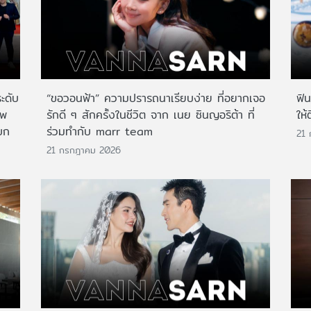
ระดับ
“ขอวอนฟ้า” ความปรารถนาเรียบง่าย ที่อยากเจอ
ฟิ
าพ
รักดี ๆ สักครั้งในชีวิต จาก เนย ซินญอริต้า ที่
ให้
บก
ร่วมทำกับ marr team
21
21 กรกฎาคม 2026