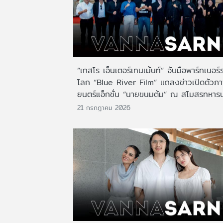
“เกสโร เอ็นเตอร์เทนเม้นท์” จับมือพาร์ทเนอร์
โลก “Blue River Film” แถลงข่าวเปิดตัวภ
ยนตร์แอ็กชั่น “นายขนมต้ม” ณ สโมสรทหาร
21 กรกฎาคม 2026