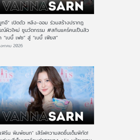
มูทอี” เปิดตัว หลิง-ออม ร่วมสร้างปรากฎ
รณ์ผิวใหม่ ชูนวัตกรรม #สกินแคร์คนเป็นสิว
 “เบบี้ เฟซ” สู่ “เบบี้ เฟียส”
ิงหาคม 2026
เฟิร์น พิมพ์ชนก" เสิร์ฟความสดชื่นเต็มพิกัด!