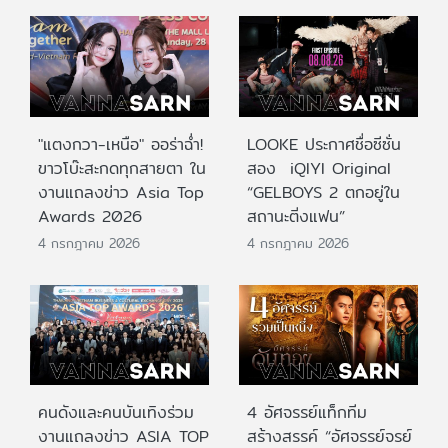
"แตงกวา-เหนือ" ออร่าฉ่ำ!
LOOKE ประกาศชื่อซีซั่น
ขาวโบ๊ะสะกดทุกสายตา ใน
สอง iQIYI Original
งานแถลงข่าว Asia Top
“GELBOYS 2 ตกอยู่ใน
Awards 2026
สถานะติ่งแฟน”
4 กรกฎาคม 2026
4 กรกฎาคม 2026
คนดังและคนบันเทิงร่วม
4 อัศจรรย์แท็กทีม
งานแถลงข่าว ASIA TOP
สร้างสรรค์ “อัศจรรย์จรย์