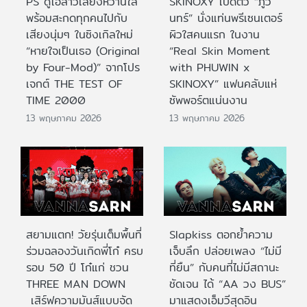
PS ดูโอ้สาวเสียงหวานใส
SKINOXY เปิดตัว “ภูวิ
พร้อมสะกดทุกคนไปกับ
นทร์” นั่งแท่นพรีเซนเตอร์
เสียงนุ่มๆ ในซิงเกิลใหม่
ผิวใสคนแรก ในงาน
“หายใจเป็นเธอ (Original
“Real Skin Moment
by Four-Mod)” จากโปร
with PHUWIN x
เจกต์ THE TEST OF
SKINOXY” แฟนคลับแห่
TIME 2000
ซัพพอร์ตแน่นงาน
13 พฤษภาคม 2026
13 พฤษภาคม 2026
สยามแตก! วัยรุ่นเต็มพื้นที่
Slapkiss ตอกย้ำความ
ร่วมฉลองวันเกิดพี่โก๋ ครบ
เจ็บลึก ปล่อยเพลง “ไม่มี
รอบ 50 ปี โก๋แก่ ชวน
ที่ยืน” กับคนที่ไม่มีสถานะ
THREE MAN DOWN
ชัดเจน ได้ “AA วง BUS”
เสิร์ฟความมันส์แบบจัด
มาแสดงเอ็มวีสุดอิน