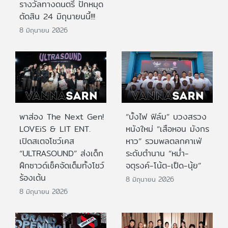
รางวัลทางดนตรี ปักหมุด
ตัดสิน 24 มิถุนายนนี้!!!
8 มิถุนายน 2026
พาส่อง The Next Gen!
“บั้งไฟ ฟิล์ม” บวงสรวง
LOVEiS & LIT ENT.
หนังใหม่ “เสือหอน มังกร
เปิดสเตจโชว์เคส
หาว” รวมพลตลกคาเฟ่
“ULTRASOUND” ส่งเด็ก
ระดับตำนาน “หม่ำ-
ฝึกซาวด์เช็คจัดเต็มทั้งโชว์
จตุรงค์-โน้ต-เป็ด-นุ้ย”
ร้องเต้น
8 มิถุนายน 2026
8 มิถุนายน 2026