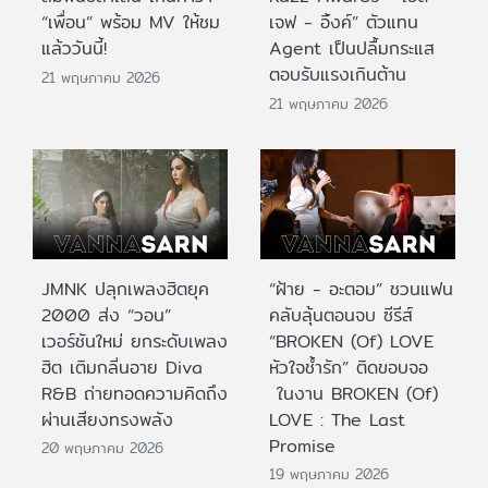
“เพื่อน” พร้อม MV ให้ชม
เจฟ - อิ้งค์” ตัวแทน
แล้ววันนี้!
Agent เป็นปลื้มกระแส
ตอบรับแรงเกินต้าน
21 พฤษภาคม 2026
21 พฤษภาคม 2026
JMNK ปลุกเพลงฮิตยุค
“ฝ้าย - อะตอม” ชวนแฟน
2000 ส่ง “วอน”
คลับลุ้นตอนจบ ซีรีส์
เวอร์ชันใหม่ ยกระดับเพลง
“BROKEN (Of) LOVE
ฮิต เติมกลิ่นอาย Diva
หัวใจช้ำรัก” ติดขอบจอ
R&B ถ่ายทอดความคิดถึง
ในงาน BROKEN (Of)
ผ่านเสียงทรงพลัง
LOVE : The Last
Promise
20 พฤษภาคม 2026
19 พฤษภาคม 2026