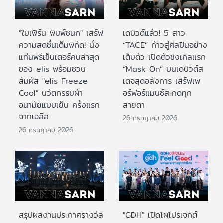
"ใบเฟิร์น พิมพ์ชนก" เสิร์ฟ
เดบิวต์แล้ว! 5 สาว
ความสดชื่นเต็มพิกัด! นั่ง
“TACE” ก้าวสู่ศิลปินอย่าง
แท่นพรีเซ็นเตอร์คนล่าสุด
เต็มตัว เปิดตัวซิงเกิลแรก
ของ elis พร้อมชวน
“Mask On” บนเดบิวต์ส
สัมผัส "elis Freeze
เตจสุดอลังการ เสิร์ฟเพ
Cool" นวัตกรรมผ้า
อร์ฟอร์แมนซ์สะกดทุก
อนามัยแบบเย็น ครั้งแรก
สายตา
จากเอลิส
26 กรกฎาคม 2026
26 กรกฎาคม 2026
สรุปผลงานประกาศรางวัล
"GDH" เปิดโผโปรเจกต์