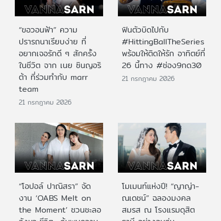
“ขอวอนฟ้า” ความ
ฟินตัวบิดไปกับ
ปรารถนาเรียบง่าย ที่
#HittingBallTheSeries
อยากเจอรักดี ๆ สักครั้ง
พร้อมให้ติดให้รัก อาทิตย์ที่
ในชีวิต จาก เนย ซินญอริ
26 นี้ทาง #ช่อง9กด30
ต้า ที่ร่วมทำกับ marr
21 กรกฎาคม 2026
team
21 กรกฎาคม 2026
“โอปอล์ ปาณิสรา” จัด
โมเมนท์แห่งปี! “ญาญ่า-
งาน ‘OABS Melt on
ณเดชน์” ฉลองมงคล
the Moment’ ชวนชะลอ
สมรส ณ โรงแรมดุสิต