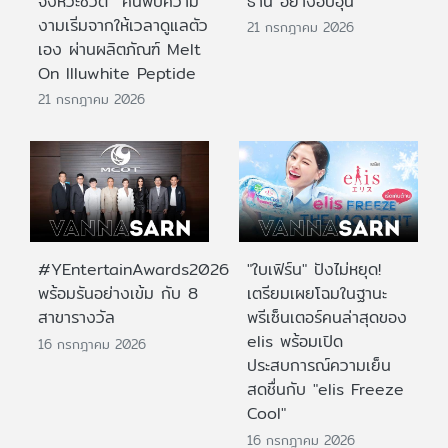
จังหวะชีวิต ค้นพบความ
ธานี อย่างอบอุ่น
งามเริ่มจากให้เวลาดูแลตัว
21 กรกฎาคม 2026
เอง ผ่านผลิตภัณฑ์ Melt
On Illuwhite Peptide
21 กรกฎาคม 2026
#YEntertainAwards2026
"ใบเฟิร์น" ปังไม่หยุด!
พร้อมรันอย่างเข้ม กับ 8
เตรียมเผยโฉมในฐานะ
สาขารางวัล
พรีเซ็นเตอร์คนล่าสุดของ
elis พร้อมเปิด
16 กรกฎาคม 2026
ประสบการณ์ความเย็น
สดชื่นกับ "elis Freeze
Cool"
16 กรกฎาคม 2026