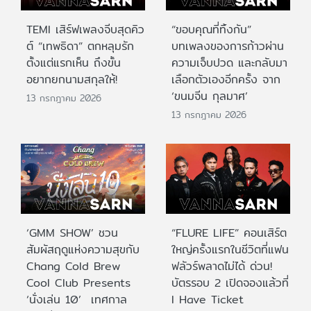
TEMI เสิร์ฟเพลงจีบสุดคิว
“ขอบคุณที่ทิ้งกัน”
ต์ “เทพธิดา” ตกหลุมรัก
บทเพลงของการก้าวผ่าน
ตั้งแต่แรกเห็น ถึงขั้น
ความเจ็บปวด และกลับมา
อยากยกนามสกุลให้!
เลือกตัวเองอีกครั้ง จาก
‘ขนมจีน กุลมาศ’
13 กรกฎาคม 2026
13 กรกฎาคม 2026
‘GMM SHOW’ ชวน
“FLURE LIFE” คอนเสิร์ต
สัมผัสฤดูแห่งความสุขกับ
ใหญ่ครั้งแรกในชีวิตที่แฟน
Chang Cold Brew
ฟลัวร์พลาดไม่ได้ ด่วน!
Cool Club Presents
บัตรรอบ 2 เปิดจองแล้วที่
‘นั่งเล่น 10’ เทศกาล
I Have Ticket