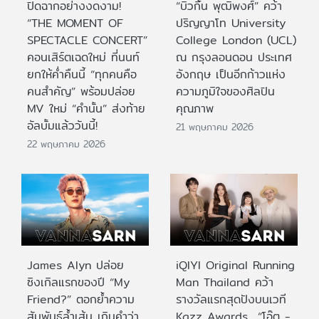
ปิดฉากอย่างงดงาม!
“บิวกิ้น พุฒิพงศ์” คว้า
“THE MOMENT OF
ปริญญาโท University
SPECTACLE CONCERT”
College London (UCL)
คอนเสิร์ตเฉดใหม่ ที่นนท์
ณ กรุงลอนดอน ประเทศ
ยกให้ค่ำคืนนี้ “ทุกคนคือ
อังกฤษ เป็นอีกก้าวแห่ง
คนสำคัญ” พร้อมปล่อย
ความภูมิใจของศิลปิน
MV ใหม่ “คำนั้น” ส่งท้าย
คุณภาพ
อัลบั้มแล้ววันนี้!
21 พฤษภาคม 2026
22 พฤษภาคม 2026
James Alyn ปล่อย
iQIYI Original Running
ซิงเกิลแรกของปี “My
Man Thailand คว้า
Friend?” ตอกย้ำความ
รางวัลแรกสุดปังบนเวที
สัมพันธ์ล้ำเส้น เกินคำว่า
Kazz Awards “โอ๊ต -