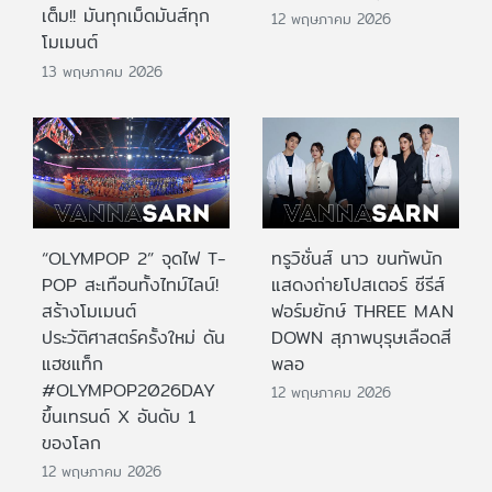
เต็ม!! มันทุกเม็ดมันส์ทุก
12 พฤษภาคม 2026
โมเมนต์
13 พฤษภาคม 2026
“OLYMPOP 2” จุดไฟ T-
ทรูวิชั่นส์ นาว ขนทัพนัก
POP สะเทือนทั้งไทม์ไลน์!
แสดงถ่ายโปสเตอร์ ซีรีส์
สร้างโมเมนต์
ฟอร์มยักษ์ THREE MAN
ประวัติศาสตร์ครั้งใหม่ ดัน
DOWN สุภาพบุรุษเลือดสี
แฮชแท็ก
พลอ
#OLYMPOP2026DAY
12 พฤษภาคม 2026
ขึ้นเทรนด์ X อันดับ 1
ของโลก
12 พฤษภาคม 2026