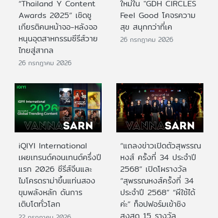
“Thailand Y Content
ใหม่ใน "GDH CIRCLES
Awards 2025” เชิดชู
Feel Good โคจรความ
เกียรติคนหน้าจอ-หลังจอ
สุข สนุกกว่าที่เค
หนุนอุตสาหกรรมซีรีส์วาย
26 กรกฎาคม 2026
ไทยสู่สากล
26 กรกฎาคม 2026
iQIYI International
“แถลงข่าวเปิดตัวสุพรรณ
เผยเทรนด์คอนเทนต์ครึ่งปี
หงส์ ครั้งที่ 34 ประจำปี
แรก 2026 ซีรีส์จีนและ
2568” เปิดโผรางวัล
ไมโครดราม่าขึ้นแท่นสอง
“สุพรรณหงส์ครั้งที่ 34
ขุมพลังหลัก ดันการ
ประจำปี 2568” “ผีใช้ได้
เติบโตทั่วโลก
ค่ะ” ท็อปฟอร์มเข้าชิง
สูงสุด 15 รางวัล
22 กรกฎาคม 2026