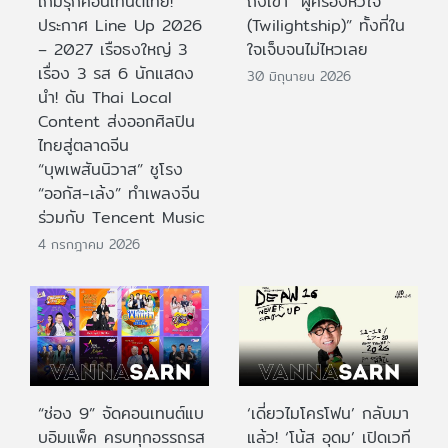
เกมรุกคอนเทนต์ไทย!
ถึงเขา “ผู้ครองหัวใจ
ประกาศ Line Up 2026
(Twilightship)” ทั้งที่ใน
– 2027 เรือธงใหญ่ 3
ใจเจ็บจนไม่ไหวเลย
เรื่อง 3 รส 6 นักแสดง
30 มิถุนายน 2026
นำ! ดัน Thai Local
Content ส่งออกศิลปิน
ไทยสู่ตลาดจีน
“บุพเพสันนิวาส” ชูโรง
“ออกัส-เล้ง” ทำเพลงจีน
ร่วมกับ Tencent Music
4 กรกฎาคม 2026
“ช่อง 9” จัดคอนเทนต์แบ
‘เดี่ยวไมโครโฟน’ กลับมา
บอิมแพ็ค ครบทุกอรรถรส
แล้ว! ‘โน้ส อุดม’ เปิดเวที