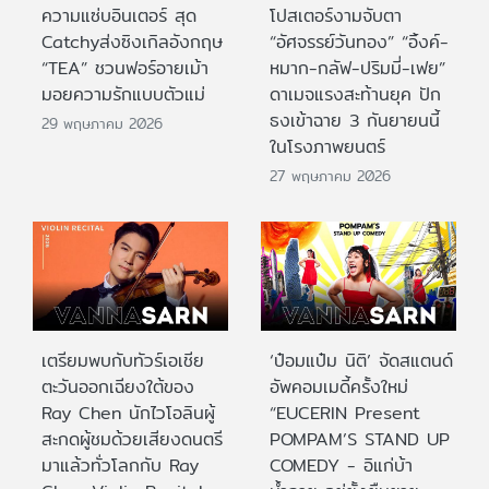
ความแซ่บอินเตอร์ สุด
โปสเตอร์งามจับตา
Catchyส่งซิงเกิลอังกฤษ
“อัศจรรย์วันทอง” “อิ้งค์-
“TEA” ชวนฟอร์อายเม้า
หมาก-กลัฟ-ปริมมี่-เฟย”
มอยความรักแบบตัวแม่
ดาเมจแรงสะท้านยุค ปัก
ธงเข้าฉาย 3 กันยายนนี้
29 พฤษภาคม 2026
ในโรงภาพยนตร์
27 พฤษภาคม 2026
เตรียมพบกับทัวร์เอเชีย
‘ป๋อมแป๋ม นิติ’ จัดสแตนด์
ตะวันออกเฉียงใต้ของ
อัพคอมเมดี้ครั้งใหม่
Ray Chen นักไวโอลินผู้
“EUCERIN Present
สะกดผู้ชมด้วยเสียงดนตรี
POMPAM’S STAND UP
มาแล้วทั่วโลกกับ Ray
COMEDY - อิแก่บ้า