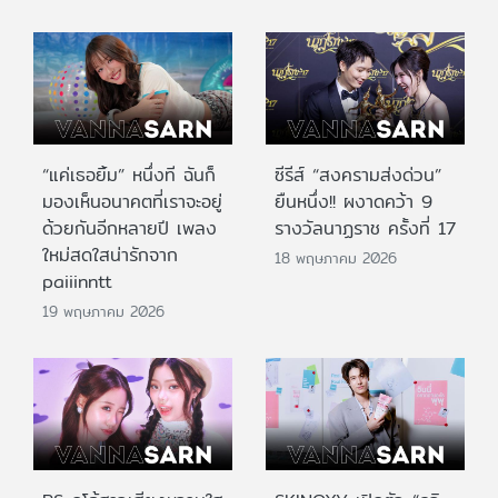
“แค่เธอยิ้ม” หนึ่งที ฉันก็
ซีรีส์ “สงครามส่งด่วน”
มองเห็นอนาคตที่เราจะอยู่
ยืนหนึ่ง!! ผงาดคว้า 9
ด้วยกันอีกหลายปี เพลง
รางวัลนาฏราช ครั้งที่ 17
ใหม่สดใสน่ารักจาก
18 พฤษภาคม 2026
paiiinntt
19 พฤษภาคม 2026