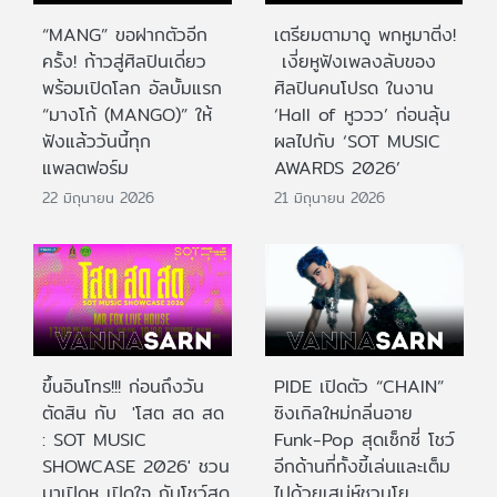
“MANG” ขอฝากตัวอีก
เตรียมตามาดู พกหูมาติ่ง!
ครั้ง! ก้าวสู่ศิลปินเดี่ยว
เงี่ยหูฟังเพลงลับของ
พร้อมเปิดโลก อัลบั้มแรก
ศิลปินคนโปรด ในงาน
“มางโก้ (MANGO)” ให้
‘Hall of หูววว’ ก่อนลุ้น
ฟังแล้ววันนี้ทุก
ผลไปกับ ‘SOT MUSIC
แพลตฟอร์ม
AWARDS 2026’
22 มิถุนายน 2026
21 มิถุนายน 2026
ขึ้นอินโทร!!! ก่อนถึงวัน
PIDE เปิดตัว “CHAIN”
ตัดสิน กับ 'โสต สด สด
ซิงเกิลใหม่กลิ่นอาย
: SOT MUSIC
Funk-Pop สุดเซ็กซี่ โชว์
SHOWCASE 2026' ชวน
อีกด้านที่ทั้งขี้เล่นและเต็ม
มาเปิดหู เปิดใจ กับโชว์สด
ไปด้วยเสน่ห์ชวนโย