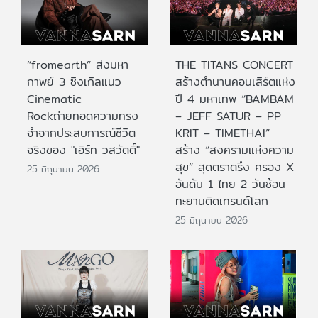
“fromearth” ส่งมหา
THE TITANS CONCERT
กาพย์ 3 ซิงเกิลแนว
สร้างตำนานคอนเสิร์ตแห่ง
Cinematic
ปี 4 มหาเทพ “BAMBAM
Rockถ่ายทอดความทรง
– JEFF SATUR – PP
จำจากประสบการณ์ชีวิต
KRIT – TIMETHAI”
จริงของ "เอิร์ท วสวัตติ์"
สร้าง “สงครามแห่งความ
สุข” สุดตราตรึง ครอง X
25 มิถุนายน 2026
อันดับ 1 ไทย 2 วันซ้อน
ทะยานติดเทรนด์โลก
25 มิถุนายน 2026