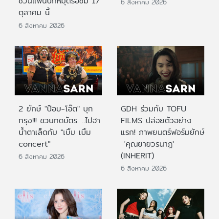
ชวนแฟนปักหมุดรอชม 17
6 สิงหาคม 2026
ตุลาคม นี้
6 สิงหาคม 2026
2 ยักษ์ "ป๊อบ-โอ๊ต" บุก
GDH ร่วมกับ TOFU
กรุง!!! ชวนกดบัตร. ..ไปฮา
FILMS ปล่อยตัวอย่าง
น้ำตาเล็ดกับ "เบิ้ม เบิ้ม
แรก! ภาพยนตร์ฟอร์มยักษ์
concert"
'คุณยายวรนาฏ'
(INHERIT)
6 สิงหาคม 2026
6 สิงหาคม 2026