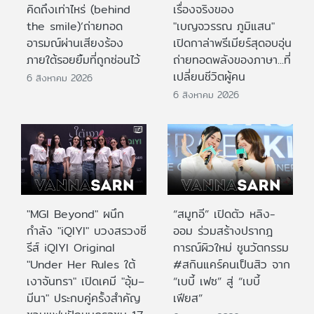
คิดถึงเท่าไหร่ (behind
เรื่องจริงของ
the smile)’ถ่ายทอด
"เบญจวรรณ ภูมิแสน"
อารมณ์ผ่านเสียงร้อง
เปิดกาล่าพรีเมียร์สุดอบอุ่น
ภายใต้รอยยิ้มที่ถูกซ่อนไว้
ถ่ายทอดพลังของภาษา...ที่
เปลี่ยนชีวิตผู้คน
6 สิงหาคม 2026
6 สิงหาคม 2026
"MGI Beyond" ผนึก
“สมูทอี” เปิดตัว หลิง-
กำลัง "iQIYI" บวงสรวงซี
ออม ร่วมสร้างปรากฎ
รีส์ iQIYI Original
การณ์ผิวใหม่ ชูนวัตกรรม
"Under Her Rules ใต้
#สกินแคร์คนเป็นสิว จาก
เงาจันทรา" เปิดเคมี "อุ้ม–
“เบบี้ เฟซ” สู่ “เบบี้
มีนา" ประกบคู่ครั้งสำคัญ
เฟียส”