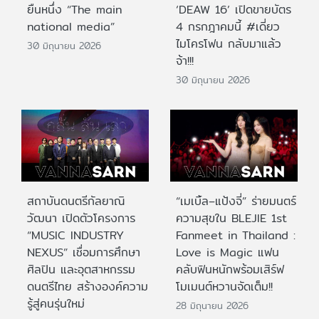
ยืนหนึ่ง “The main
‘DEAW 16’ เปิดขายบัตร
national media”
4 กรกฎาคมนี้ #เดี่ยว
ไมโครโฟน กลับมาแล้ว
30 มิถุนายน 2026
จ้า!!!
30 มิถุนายน 2026
สถาบันดนตรีกัลยาณิ
“เมเบิ้ล–แป้งจี่” ร่ายมนตร์
วัฒนา เปิดตัวโครงการ
ความสุขใน BLEJIE 1st
“MUSIC INDUSTRY
Fanmeet in Thailand :
NEXUS” เชื่อมการศึกษา
Love is Magic แฟน
ศิลปิน และอุตสาหกรรม
คลับฟินหนักพร้อมเสิร์ฟ
ดนตรีไทย สร้างองค์ความ
โมเมนต์หวานจัดเต็ม!!
รู้สู่คนรุ่นใหม่
28 มิถุนายน 2026