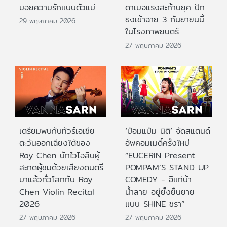
มอยความรักแบบตัวแม่
ดาเมจแรงสะท้านยุค ปัก
ธงเข้าฉาย 3 กันยายนนี้
29 พฤษภาคม 2026
ในโรงภาพยนตร์
27 พฤษภาคม 2026
เตรียมพบกับทัวร์เอเชีย
‘ป๋อมแป๋ม นิติ’ จัดสแตนด์
ตะวันออกเฉียงใต้ของ
อัพคอมเมดี้ครั้งใหม่
Ray Chen นักไวโอลินผู้
“EUCERIN Present
สะกดผู้ชมด้วยเสียงดนตรี
POMPAM’S STAND UP
มาแล้วทั่วโลกกับ Ray
COMEDY - อิแก่บ้า
Chen Violin Recital
น้ำลาย อยู่ยั้งยืนยาย
2026
แบบ SHINE ชรา”
27 พฤษภาคม 2026
27 พฤษภาคม 2026