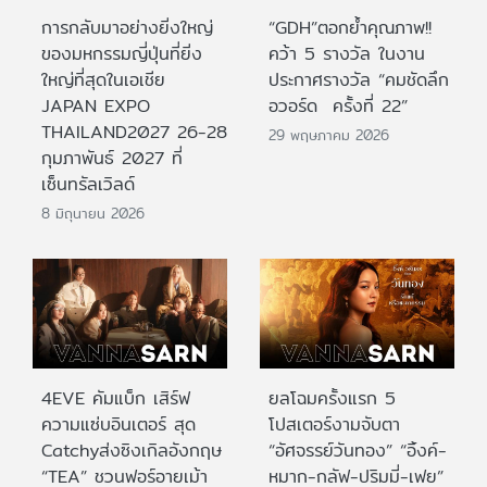
การกลับมาอย่างยิ่งใหญ่
“GDH”ตอกย้ำคุณภาพ!!
ของมหกรรมญี่ปุ่นที่ยิ่ง
คว้า 5 รางวัล ในงาน
ใหญ่ที่สุดในเอเชีย
ประกาศรางวัล “คมชัดลึก
JAPAN EXPO
อวอร์ด ครั้งที่ 22”
THAILAND2027 26-28
29 พฤษภาคม 2026
กุมภาพันธ์ 2027 ที่
เซ็นทรัลเวิลด์
8 มิถุนายน 2026
4EVE คัมแบ็ก เสิร์ฟ
ยลโฉมครั้งแรก 5
ความแซ่บอินเตอร์ สุด
โปสเตอร์งามจับตา
Catchyส่งซิงเกิลอังกฤษ
“อัศจรรย์วันทอง” “อิ้งค์-
“TEA” ชวนฟอร์อายเม้า
หมาก-กลัฟ-ปริมมี่-เฟย”