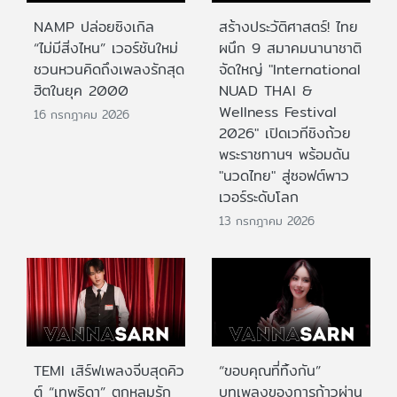
NAMP ปล่อยซิงเกิล
สร้างประวัติศาสตร์! ไทย
“ไม่มีสิ่งไหน” เวอร์ชันใหม่
ผนึก 9 สมาคมนานาชาติ
ชวนหวนคิดถึงเพลงรักสุด
จัดใหญ่ "International
ฮิตในยุค 2000
NUAD THAI &
Wellness Festival
16 กรกฎาคม 2026
2026" เปิดเวทีชิงถ้วย
พระราชทานฯ พร้อมดัน
"นวดไทย" สู่ซอฟต์พาว
เวอร์ระดับโลก
13 กรกฎาคม 2026
TEMI เสิร์ฟเพลงจีบสุดคิว
“ขอบคุณที่ทิ้งกัน”
ต์ “เทพธิดา” ตกหลุมรัก
บทเพลงของการก้าวผ่าน