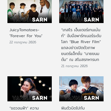
JuicyTomatoes-
“เกสโร เอ็นเตอร์เทนเม้น
"Forever For You"
ท์” จับมือพาร์ทเนอร์ระดับ
โลก “Blue River Film”
22 กรกฎาคม 2026
แถลงข่าวเปิดตัวภาพ
ยนตร์แอ็กชั่น “นายขนม
ต้ม” ณ สโมสรทหารบก
21 กรกฎาคม 2026
“ขอวอนฟ้า” ความ
ฟินตัวบิดไปกับ