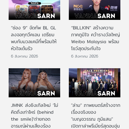
“ช่อง 9” จัดทัพ BL GL
“BILLKIN” สร้างความ
ลงจอทุกวีคเอน เตรียม
ภาคภูมิใจ คว้ารางวัลใหญ่
พบกับมวลเคมีที่พร้อมให้
Weibo Malaysia พร้อม
หัวใจเต้นรัว
โชว์สุดประทับใจ
6 สิงหาคม 2026
6 สิงหาคม 2026
JMNK ส่งซิงเกิลใหม่ ‘ไม่
"ล่าม" ภาพยนตร์สร้างจาก
คิดถึงเท่าไหร่ (behind
เรื่องจริงของ
the smile)’ถ่ายทอด
"เบญจวรรณ ภูมิแสน"
อารมณ์ผ่านเสียงร้อง
เปิดกาล่าพรีเมียร์สุดอบอุ่น