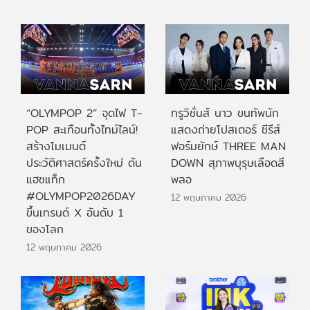
“OLYMPOP 2” จุดไฟ T-
ทรูวิชั่นส์ นาว ขนทัพนัก
POP สะเทือนทั้งไทม์ไลน์!
แสดงถ่ายโปสเตอร์ ซีรีส์
สร้างโมเมนต์
ฟอร์มยักษ์ THREE MAN
ประวัติศาสตร์ครั้งใหม่ ดัน
DOWN สุภาพบุรุษเลือดสี
แฮชแท็ก
พลอ
#OLYMPOP2026DAY
12 พฤษภาคม 2026
ขึ้นเทรนด์ X อันดับ 1
ของโลก
12 พฤษภาคม 2026