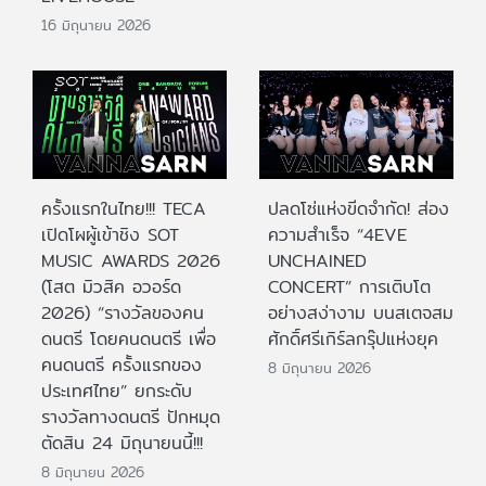
16 มิถุนายน 2026
ครั้งแรกในไทย!!! TECA
ปลดโซ่แห่งขีดจำกัด! ส่อง
เปิดโผผู้เข้าชิง SOT
ความสำเร็จ “4EVE
MUSIC AWARDS 2026
UNCHAINED
(โสต มิวสิค อวอร์ด
CONCERT” การเติบโต
2026) “รางวัลของคน
อย่างสง่างาม บนสเตจสม
ดนตรี โดยคนดนตรี เพื่อ
ศักดิ์ศรีเกิร์ลกรุ๊ปแห่งยุค
คนดนตรี ครั้งแรกของ
8 มิถุนายน 2026
ประเทศไทย” ยกระดับ
รางวัลทางดนตรี ปักหมุด
ตัดสิน 24 มิถุนายนนี้!!!
8 มิถุนายน 2026