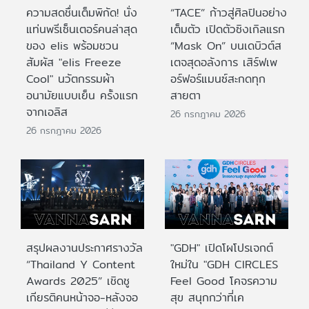
ความสดชื่นเต็มพิกัด! นั่ง
“TACE” ก้าวสู่ศิลปินอย่าง
แท่นพรีเซ็นเตอร์คนล่าสุด
เต็มตัว เปิดตัวซิงเกิลแรก
ของ elis พร้อมชวน
“Mask On” บนเดบิวต์ส
สัมผัส "elis Freeze
เตจสุดอลังการ เสิร์ฟเพ
Cool" นวัตกรรมผ้า
อร์ฟอร์แมนซ์สะกดทุก
อนามัยแบบเย็น ครั้งแรก
สายตา
จากเอลิส
26 กรกฎาคม 2026
26 กรกฎาคม 2026
สรุปผลงานประกาศรางวัล
"GDH" เปิดโผโปรเจกต์
“Thailand Y Content
ใหม่ใน "GDH CIRCLES
Awards 2025” เชิดชู
Feel Good โคจรความ
เกียรติคนหน้าจอ-หลังจอ
สุข สนุกกว่าที่เค