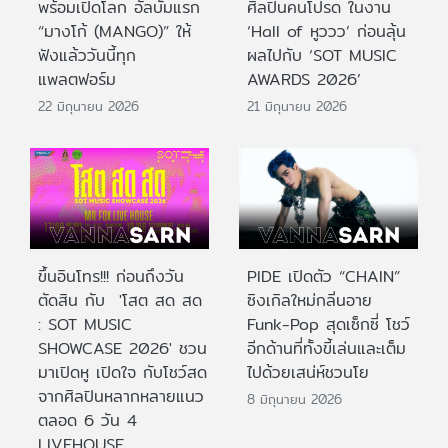
พร้อมเปิดโลก อัลบั้มแรก
ศิลปินคนโปรด ในงาน
“มางโก้ (MANGO)” ให้
‘Hall of หูววว’ ก่อนลุ้น
ฟังแล้ววันนี้ทุก
ผลไปกับ ‘SOT MUSIC
แพลตฟอร์ม
AWARDS 2026’
22 มิถุนายน 2026
21 มิถุนายน 2026
ขึ้นอินโทร!!! ก่อนถึงวัน
PIDE เปิดตัว “CHAIN”
ตัดสิน กับ 'โสต สด สด
ซิงเกิลใหม่กลิ่นอาย
: SOT MUSIC
Funk-Pop สุดเซ็กซี่ โชว์
SHOWCASE 2026' ชวน
อีกด้านที่ทั้งขี้เล่นและเต็ม
มาเปิดหู เปิดใจ กับโชว์สด
ไปด้วยเสน่ห์ชวนโย
จากศิลปินหลากหลายแนว
8 มิถุนายน 2026
ตลอด 6 วัน 4
LIVEHOUSE