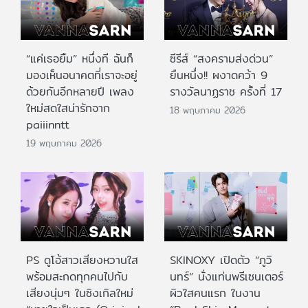
“แค่เธอยิ้ม” หนึ่งที ฉันก็
ซีรีส์ “สงครามส่งด่วน”
มองเห็นอนาคตที่เราจะอยู่
ยืนหนึ่ง!! ผงาดคว้า 9
ด้วยกันอีกหลายปี เพลง
รางวัลนาฏราช ครั้งที่ 17
ใหม่สดใสน่ารักจาก
18 พฤษภาคม 2026
paiiinntt
19 พฤษภาคม 2026
PS ดูโอ้สาวเสียงหวานใส
SKINOXY เปิดตัว “ภูวิ
พร้อมสะกดทุกคนไปกับ
นทร์” นั่งแท่นพรีเซนเตอร์
เสียงนุ่มๆ ในซิงเกิลใหม่
ผิวใสคนแรก ในงาน