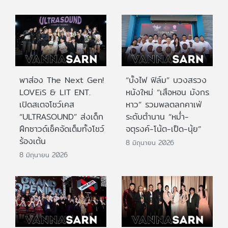
พาส่อง The Next Gen!
“บั้งไฟ ฟิล์ม” บวงสรวง
LOVEiS & LIT ENT.
หนังใหม่ “เสือหอน มังกร
เปิดสเตจโชว์เคส
หาว” รวมพลตลกคาเฟ่
“ULTRASOUND” ส่งเด็ก
ระดับตำนาน “หม่ำ-
ฝึกซาวด์เช็คจัดเต็มทั้งโชว์
จตุรงค์-โน้ต-เป็ด-นุ้ย”
ร้องเต้น
8 มิถุนายน 2026
8 มิถุนายน 2026