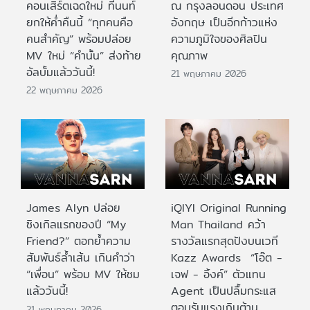
คอนเสิร์ตเฉดใหม่ ที่นนท์
ณ กรุงลอนดอน ประเทศ
ยกให้ค่ำคืนนี้ “ทุกคนคือ
อังกฤษ เป็นอีกก้าวแห่ง
คนสำคัญ” พร้อมปล่อย
ความภูมิใจของศิลปิน
MV ใหม่ “คำนั้น” ส่งท้าย
คุณภาพ
อัลบั้มแล้ววันนี้!
21 พฤษภาคม 2026
22 พฤษภาคม 2026
James Alyn ปล่อย
iQIYI Original Running
ซิงเกิลแรกของปี “My
Man Thailand คว้า
Friend?” ตอกย้ำความ
รางวัลแรกสุดปังบนเวที
สัมพันธ์ล้ำเส้น เกินคำว่า
Kazz Awards “โอ๊ต -
“เพื่อน” พร้อม MV ให้ชม
เจฟ - อิ้งค์” ตัวแทน
แล้ววันนี้!
Agent เป็นปลื้มกระแส
ตอบรับแรงเกินต้าน
21 พฤษภาคม 2026