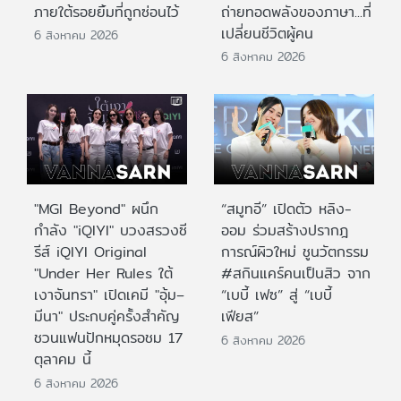
ภายใต้รอยยิ้มที่ถูกซ่อนไว้
ถ่ายทอดพลังของภาษา...ที่
เปลี่ยนชีวิตผู้คน
6 สิงหาคม 2026
6 สิงหาคม 2026
"MGI Beyond" ผนึก
“สมูทอี” เปิดตัว หลิง-
กำลัง "iQIYI" บวงสรวงซี
ออม ร่วมสร้างปรากฎ
รีส์ iQIYI Original
การณ์ผิวใหม่ ชูนวัตกรรม
"Under Her Rules ใต้
#สกินแคร์คนเป็นสิว จาก
เงาจันทรา" เปิดเคมี "อุ้ม–
“เบบี้ เฟซ” สู่ “เบบี้
มีนา" ประกบคู่ครั้งสำคัญ
เฟียส”
ชวนแฟนปักหมุดรอชม 17
6 สิงหาคม 2026
ตุลาคม นี้
6 สิงหาคม 2026