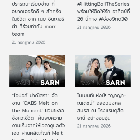
ปรารถนาเรียบง่าย ที่
#HittingBallTheSeries
อยากเจอรักดี ๆ สักครั้ง
พร้อมให้ติดให้รัก อาทิตย์ที่
ในชีวิต จาก เนย ซินญอริ
26 นี้ทาง #ช่อง9กด30
ต้า ที่ร่วมทำกับ marr
21 กรกฎาคม 2026
team
21 กรกฎาคม 2026
“โอปอล์ ปาณิสรา” จัด
โมเมนท์แห่งปี! “ญาญ่า-
งาน ‘OABS Melt on
ณเดชน์” ฉลองมงคล
the Moment’ ชวนชะลอ
สมรส ณ โรงแรมดุสิต
จังหวะชีวิต ค้นพบความ
ธานี อย่างอบอุ่น
งามเริ่มจากให้เวลาดูแลตัว
21 กรกฎาคม 2026
เอง ผ่านผลิตภัณฑ์ Melt