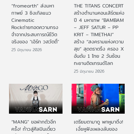
“fromearth” ส่งมหา
THE TITANS CONCERT
กาพย์ 3 ซิงเกิลแนว
สร้างตำนานคอนเสิร์ตแห่ง
Cinematic
ปี 4 มหาเทพ “BAMBAM
Rockถ่ายทอดความทรง
– JEFF SATUR – PP
จำจากประสบการณ์ชีวิต
KRIT – TIMETHAI”
จริงของ "เอิร์ท วสวัตติ์"
สร้าง “สงครามแห่งความ
สุข” สุดตราตรึง ครอง X
25 มิถุนายน 2026
อันดับ 1 ไทย 2 วันซ้อน
ทะยานติดเทรนด์โลก
25 มิถุนายน 2026
“MANG” ขอฝากตัวอีก
เตรียมตามาดู พกหูมาติ่ง!
ครั้ง! ก้าวสู่ศิลปินเดี่ยว
เงี่ยหูฟังเพลงลับของ