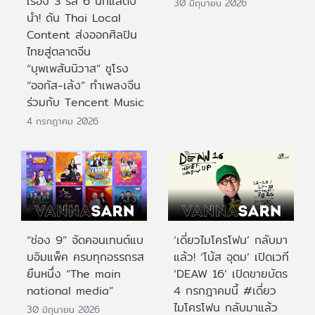
เรื่อง 3 รส 6 นักแสดง
30 มิถุนายน 2026
นำ! ดัน Thai Local
Content ส่งออกศิลปิน
ไทยสู่ตลาดจีน
“บุพเพสันนิวาส” ชูโรง
“ออกัส-เล้ง” ทำเพลงจีน
ร่วมกับ Tencent Music
4 กรกฎาคม 2026
“ช่อง 9” จัดคอนเทนต์แบ
‘เดี่ยวไมโครโฟน’ กลับมา
บอิมแพ็ค ครบทุกอรรถรส
แล้ว! ‘โน้ส อุดม’ เปิดเวที
ยืนหนึ่ง “The main
‘DEAW 16’ เปิดขายบัตร
national media”
4 กรกฎาคมนี้ #เดี่ยว
ไมโครโฟน กลับมาแล้ว
30 มิถุนายน 2026