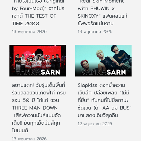
“หายใจเป็นเธอ (Original
“Real Skin Moment
by Four-Mod)” จากโปร
with PHUWIN x
เจกต์ THE TEST OF
SKINOXY” แฟนคลับแห่
TIME 2000
ซัพพอร์ตแน่นงาน
13 พฤษภาคม 2026
13 พฤษภาคม 2026
สยามแตก! วัยรุ่นเต็มพื้นที่
Slapkiss ตอกย้ำความ
ร่วมฉลองวันเกิดพี่โก๋ ครบ
เจ็บลึก ปล่อยเพลง “ไม่มี
รอบ 50 ปี โก๋แก่ ชวน
ที่ยืน” กับคนที่ไม่มีสถานะ
THREE MAN DOWN
ชัดเจน ได้ “AA วง BUS”
เสิร์ฟความมันส์แบบจัด
มาแสดงเอ็มวีสุดอิน
เต็ม!! มันทุกเม็ดมันส์ทุก
12 พฤษภาคม 2026
โมเมนต์
13 พฤษภาคม 2026