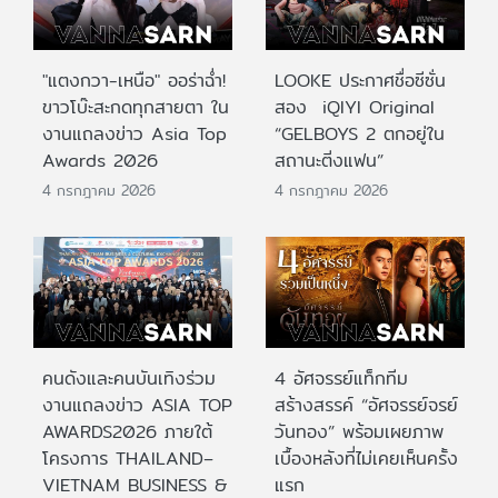
"แตงกวา-เหนือ" ออร่าฉ่ำ!
LOOKE ประกาศชื่อซีซั่น
ขาวโบ๊ะสะกดทุกสายตา ใน
สอง iQIYI Original
งานแถลงข่าว Asia Top
“GELBOYS 2 ตกอยู่ใน
Awards 2026
สถานะติ่งแฟน”
4 กรกฎาคม 2026
4 กรกฎาคม 2026
คนดังและคนบันเทิงร่วม
4 อัศจรรย์แท็กทีม
งานแถลงข่าว ASIA TOP
สร้างสรรค์ “อัศจรรย์จรย์
AWARDS2026 ภายใต้
วันทอง” พร้อมเผยภาพ
โครงการ THAILAND–
เบื้องหลังที่ไม่เคยเห็นครั้ง
VIETNAM BUSINESS &
แรก