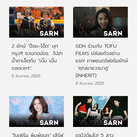
2 ยักษ์ "ป๊อบ-โอ๊ต" บุก
GDH ร่วมกับ TOFU
กรุง!!! ชวนกดบัตร. ..ไปฮา
FILMS ปล่อยตัวอย่าง
น้ำตาเล็ดกับ "เบิ้ม เบิ้ม
แรก! ภาพยนตร์ฟอร์มยักษ์
concert"
'คุณยายวรนาฏ'
(INHERIT)
6 สิงหาคม 2026
6 สิงหาคม 2026
"ใบเฟิร์น พิมพ์ชนก" เสิร์ฟ
เดบิวต์แล้ว! 5 สาว