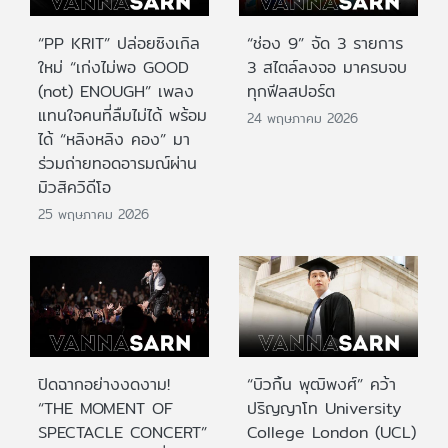
“PP KRIT” ปล่อยซิงเกิล
“ช่อง 9” จัด 3 รายการ
ใหม่ “เก่งไม่พอ GOOD
3 สไตล์ลงจอ มาครบจบ
(not) ENOUGH” เพลง
ทุกฟีลสปอร์ต
แทนใจคนที่ลืมไม่ได้ พร้อม
24 พฤษภาคม 2026
ได้ “หลิงหลิง คอง” มา
ร่วมถ่ายทอดอารมณ์ผ่าน
มิวสิควิดีโอ
25 พฤษภาคม 2026
ปิดฉากอย่างงดงาม!
“บิวกิ้น พุฒิพงศ์” คว้า
“THE MOMENT OF
ปริญญาโท University
SPECTACLE CONCERT”
College London (UCL)