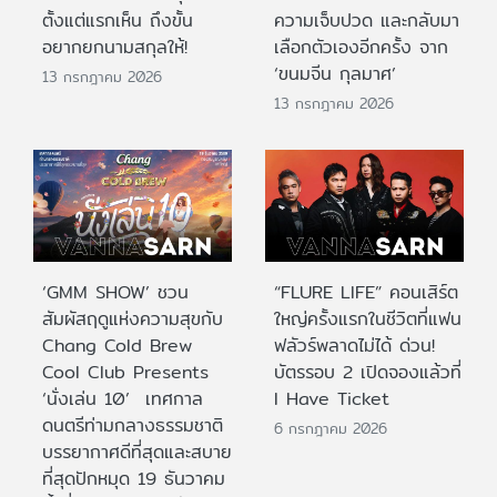
ตั้งแต่แรกเห็น ถึงขั้น
ความเจ็บปวด และกลับมา
อยากยกนามสกุลให้!
เลือกตัวเองอีกครั้ง จาก
‘ขนมจีน กุลมาศ’
13 กรกฎาคม 2026
13 กรกฎาคม 2026
‘GMM SHOW’ ชวน
“FLURE LIFE” คอนเสิร์ต
สัมผัสฤดูแห่งความสุขกับ
ใหญ่ครั้งแรกในชีวิตที่แฟน
Chang Cold Brew
ฟลัวร์พลาดไม่ได้ ด่วน!
Cool Club Presents
บัตรรอบ 2 เปิดจองแล้วที่
‘นั่งเล่น 10’ เทศกาล
I Have Ticket
ดนตรีท่ามกลางธรรมชาติ
6 กรกฎาคม 2026
บรรยากาศดีที่สุดและสบาย
ที่สุดปักหมุด 19 ธันวาคม