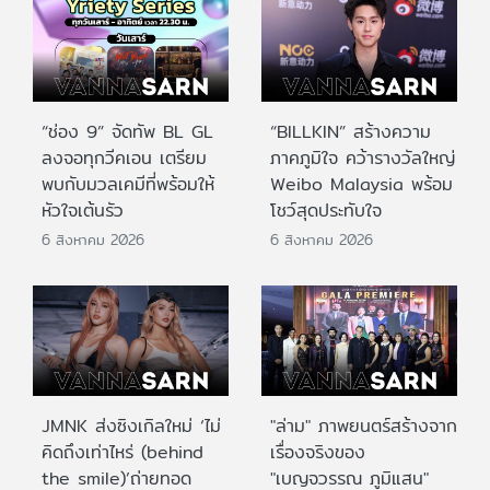
“ช่อง 9” จัดทัพ BL GL
“BILLKIN” สร้างความ
ลงจอทุกวีคเอน เตรียม
ภาคภูมิใจ คว้ารางวัลใหญ่
พบกับมวลเคมีที่พร้อมให้
Weibo Malaysia พร้อม
หัวใจเต้นรัว
โชว์สุดประทับใจ
6 สิงหาคม 2026
6 สิงหาคม 2026
JMNK ส่งซิงเกิลใหม่ ‘ไม่
"ล่าม" ภาพยนตร์สร้างจาก
คิดถึงเท่าไหร่ (behind
เรื่องจริงของ
the smile)’ถ่ายทอด
"เบญจวรรณ ภูมิแสน"