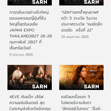
การกลับมาอย่างยิ่งใหญ่
“GDH”ตอกย้ำคุณภาพ!!
ของมหกรรมญี่ปุ่นที่ยิ่ง
คว้า 5 รางวัล ในงาน
ใหญ่ที่สุดในเอเชีย
ประกาศรางวัล “คมชัดลึก
JAPAN EXPO
อวอร์ด ครั้งที่ 22”
THAILAND2027 26-28
29 พฤษภาคม 2026
กุมภาพันธ์ 2027 ที่
เซ็นทรัลเวิลด์
8 มิถุนายน 2026
4EVE คัมแบ็ก เสิร์ฟ
ยลโฉมครั้งแรก 5
ความแซ่บอินเตอร์ สุด
โปสเตอร์งามจับตา
Catchyส่งซิงเกิลอังกฤษ
“อัศจรรย์วันทอง” “อิ้งค์-