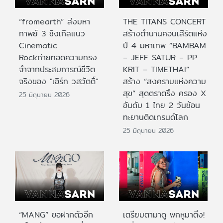
“fromearth” ส่งมหา
THE TITANS CONCERT
กาพย์ 3 ซิงเกิลแนว
สร้างตำนานคอนเสิร์ตแห่ง
Cinematic
ปี 4 มหาเทพ “BAMBAM
Rockถ่ายทอดความทรง
– JEFF SATUR – PP
จำจากประสบการณ์ชีวิต
KRIT – TIMETHAI”
จริงของ "เอิร์ท วสวัตติ์"
สร้าง “สงครามแห่งความ
สุข” สุดตราตรึง ครอง X
25 มิถุนายน 2026
อันดับ 1 ไทย 2 วันซ้อน
ทะยานติดเทรนด์โลก
25 มิถุนายน 2026
“MANG” ขอฝากตัวอีก
เตรียมตามาดู พกหูมาติ่ง!