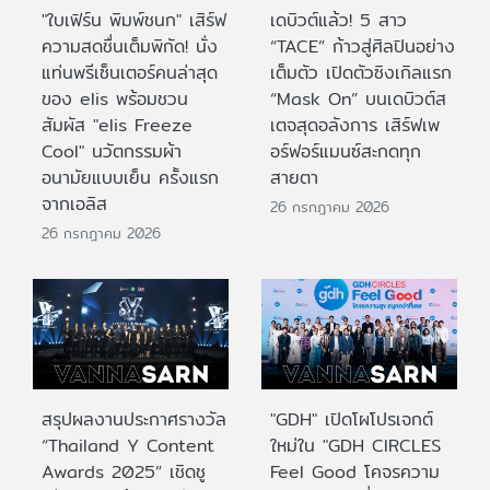
"ใบเฟิร์น พิมพ์ชนก" เสิร์ฟ
เดบิวต์แล้ว! 5 สาว
ความสดชื่นเต็มพิกัด! นั่ง
“TACE” ก้าวสู่ศิลปินอย่าง
แท่นพรีเซ็นเตอร์คนล่าสุด
เต็มตัว เปิดตัวซิงเกิลแรก
ของ elis พร้อมชวน
“Mask On” บนเดบิวต์ส
สัมผัส "elis Freeze
เตจสุดอลังการ เสิร์ฟเพ
Cool" นวัตกรรมผ้า
อร์ฟอร์แมนซ์สะกดทุก
อนามัยแบบเย็น ครั้งแรก
สายตา
จากเอลิส
26 กรกฎาคม 2026
26 กรกฎาคม 2026
สรุปผลงานประกาศรางวัล
"GDH" เปิดโผโปรเจกต์
“Thailand Y Content
ใหม่ใน "GDH CIRCLES
Awards 2025” เชิดชู
Feel Good โคจรความ