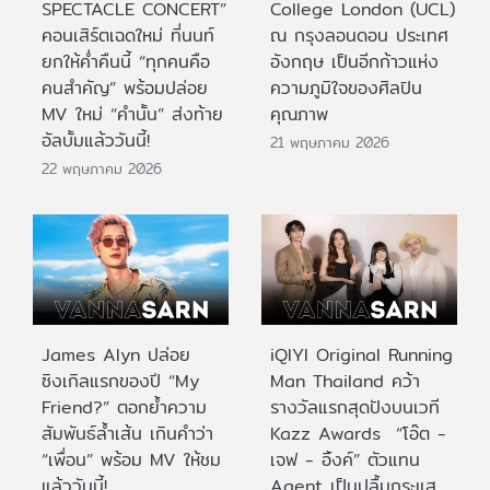
SPECTACLE CONCERT”
College London (UCL)
คอนเสิร์ตเฉดใหม่ ที่นนท์
ณ กรุงลอนดอน ประเทศ
ยกให้ค่ำคืนนี้ “ทุกคนคือ
อังกฤษ เป็นอีกก้าวแห่ง
คนสำคัญ” พร้อมปล่อย
ความภูมิใจของศิลปิน
MV ใหม่ “คำนั้น” ส่งท้าย
คุณภาพ
อัลบั้มแล้ววันนี้!
21 พฤษภาคม 2026
22 พฤษภาคม 2026
James Alyn ปล่อย
iQIYI Original Running
ซิงเกิลแรกของปี “My
Man Thailand คว้า
Friend?” ตอกย้ำความ
รางวัลแรกสุดปังบนเวที
สัมพันธ์ล้ำเส้น เกินคำว่า
Kazz Awards “โอ๊ต -
“เพื่อน” พร้อม MV ให้ชม
เจฟ - อิ้งค์” ตัวแทน
แล้ววันนี้!
Agent เป็นปลื้มกระแส