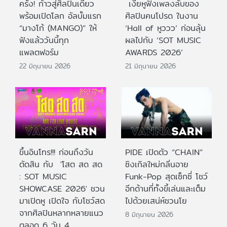
ครั้ง! ก้าวสู่ศิลปินเดี่ยว
เงี่ยหูฟังเพลงลับของ
พร้อมเปิดโลก อัลบั้มแรก
ศิลปินคนโปรด ในงาน
“มางโก้ (MANGO)” ให้
‘Hall of หูววว’ ก่อนลุ้น
ฟังแล้ววันนี้ทุก
ผลไปกับ ‘SOT MUSIC
แพลตฟอร์ม
AWARDS 2026’
22 มิถุนายน 2026
21 มิถุนายน 2026
ขึ้นอินโทร!!! ก่อนถึงวัน
PIDE เปิดตัว “CHAIN”
ตัดสิน กับ 'โสต สด สด
ซิงเกิลใหม่กลิ่นอาย
: SOT MUSIC
Funk-Pop สุดเซ็กซี่ โชว์
SHOWCASE 2026' ชวน
อีกด้านที่ทั้งขี้เล่นและเต็ม
มาเปิดหู เปิดใจ กับโชว์สด
ไปด้วยเสน่ห์ชวนโย
จากศิลปินหลากหลายแนว
8 มิถุนายน 2026
ตลอด 6 วัน 4