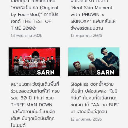
เสียงนุ่มๆ ในซิงเกิลใหม่
ผิวใสคนแรก ในงาน
“หายใจเป็นเธอ (Original
“Real Skin Moment
by Four-Mod)” จากโปร
with PHUWIN x
เจกต์ THE TEST OF
SKINOXY” แฟนคลับแห่
TIME 2000
ซัพพอร์ตแน่นงาน
13 พฤษภาคม 2026
13 พฤษภาคม 2026
สยามแตก! วัยรุ่นเต็มพื้นที่
Slapkiss ตอกย้ำความ
ร่วมฉลองวันเกิดพี่โก๋ ครบ
เจ็บลึก ปล่อยเพลง “ไม่มี
รอบ 50 ปี โก๋แก่ ชวน
ที่ยืน” กับคนที่ไม่มีสถานะ
THREE MAN DOWN
ชัดเจน ได้ “AA วง BUS”
เสิร์ฟความมันส์แบบจัด
มาแสดงเอ็มวีสุดอิน
เต็ม!! มันทุกเม็ดมันส์ทุก
12 พฤษภาคม 2026
โมเมนต์