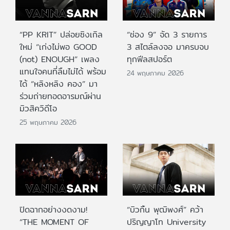
“PP KRIT” ปล่อยซิงเกิล
“ช่อง 9” จัด 3 รายการ
ใหม่ “เก่งไม่พอ GOOD
3 สไตล์ลงจอ มาครบจบ
(not) ENOUGH” เพลง
ทุกฟีลสปอร์ต
แทนใจคนที่ลืมไม่ได้ พร้อม
24 พฤษภาคม 2026
ได้ “หลิงหลิง คอง” มา
ร่วมถ่ายทอดอารมณ์ผ่าน
มิวสิควิดีโอ
25 พฤษภาคม 2026
ปิดฉากอย่างงดงาม!
“บิวกิ้น พุฒิพงศ์” คว้า
“THE MOMENT OF
ปริญญาโท University