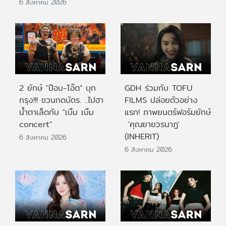
6 สิงหาคม 2026
2 ยักษ์ "ป๊อบ-โอ๊ต" บุก
GDH ร่วมกับ TOFU
กรุง!!! ชวนกดบัตร. ..ไปฮา
FILMS ปล่อยตัวอย่าง
น้ำตาเล็ดกับ "เบิ้ม เบิ้ม
แรก! ภาพยนตร์ฟอร์มยักษ์
concert"
'คุณยายวรนาฏ'
(INHERIT)
6 สิงหาคม 2026
6 สิงหาคม 2026