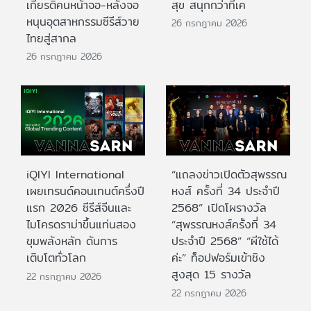
เกียรติคนหน้าจอ-หลังจอ
สุข สนุกกว่าที่เค
หนุนอุตสาหกรรมซีรีส์วาย
26 กรกฎาคม 2026
ไทยสู่สากล
26 กรกฎาคม 2026
iQIYI International
“แถลงข่าวเปิดตัวสุพรรณ
เผยเทรนด์คอนเทนต์ครึ่งปี
หงส์ ครั้งที่ 34 ประจำปี
แรก 2026 ซีรีส์จีนและ
2568” เปิดโผรางวัล
ไมโครดราม่าขึ้นแท่นสอง
“สุพรรณหงส์ครั้งที่ 34
ขุมพลังหลัก ดันการ
ประจำปี 2568” “ผีใช้ได้
เติบโตทั่วโลก
ค่ะ” ท็อปฟอร์มเข้าชิง
สูงสุด 15 รางวัล
22 กรกฎาคม 2026
22 กรกฎาคม 2026