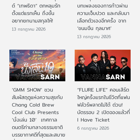
ต์ “เทพธิดา” ตกหลุมรัก
บทเพลงของการก้าวผ่าน
ตั้งแต่แรกเห็น ถึงขั้น
ความเจ็บปวด และกลับมา
อยากยกนามสกุลให้!
เลือกตัวเองอีกครั้ง จาก
‘ขนมจีน กุลมาศ’
13 กรกฎาคม 2026
13 กรกฎาคม 2026
‘GMM SHOW’ ชวน
“FLURE LIFE” คอนเสิร์ต
สัมผัสฤดูแห่งความสุขกับ
ใหญ่ครั้งแรกในชีวิตที่แฟน
Chang Cold Brew
ฟลัวร์พลาดไม่ได้ ด่วน!
Cool Club Presents
บัตรรอบ 2 เปิดจองแล้วที่
‘นั่งเล่น 10’ เทศกาล
I Have Ticket
ดนตรีท่ามกลางธรรมชาติ
6 กรกฎาคม 2026
บรรยากาศดีที่สุดและสบาย