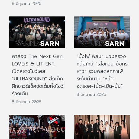
8 มิถุนายน 2026
พาส่อง The Next Gen!
“บั้งไฟ ฟิล์ม” บวงสรวง
LOVEiS & LIT ENT.
หนังใหม่ “เสือหอน มังกร
เปิดสเตจโชว์เคส
หาว” รวมพลตลกคาเฟ่
“ULTRASOUND” ส่งเด็ก
ระดับตำนาน “หม่ำ-
ฝึกซาวด์เช็คจัดเต็มทั้งโชว์
จตุรงค์-โน้ต-เป็ด-นุ้ย”
ร้องเต้น
8 มิถุนายน 2026
8 มิถุนายน 2026