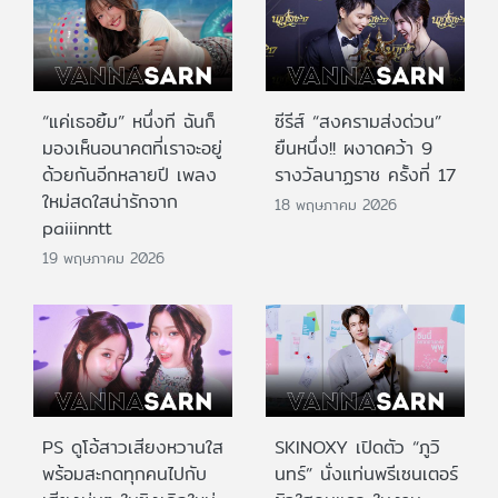
“แค่เธอยิ้ม” หนึ่งที ฉันก็
ซีรีส์ “สงครามส่งด่วน”
มองเห็นอนาคตที่เราจะอยู่
ยืนหนึ่ง!! ผงาดคว้า 9
ด้วยกันอีกหลายปี เพลง
รางวัลนาฏราช ครั้งที่ 17
ใหม่สดใสน่ารักจาก
18 พฤษภาคม 2026
paiiinntt
19 พฤษภาคม 2026
PS ดูโอ้สาวเสียงหวานใส
SKINOXY เปิดตัว “ภูวิ
พร้อมสะกดทุกคนไปกับ
นทร์” นั่งแท่นพรีเซนเตอร์