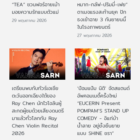
“TEA” ชวนฟอร์อายเม้า
หมาก-กลัฟ-ปริมมี่-เฟย”
มอยความรักแบบตัวแม่
ดาเมจแรงสะท้านยุค ปัก
ธงเข้าฉาย 3 กันยายนนี้
29 พฤษภาคม 2026
ในโรงภาพยนตร์
27 พฤษภาคม 2026
เตรียมพบกับทัวร์เอเชีย
‘ป๋อมแป๋ม นิติ’ จัดสแตนด์
ตะวันออกเฉียงใต้ของ
อัพคอมเมดี้ครั้งใหม่
Ray Chen นักไวโอลินผู้
“EUCERIN Present
สะกดผู้ชมด้วยเสียงดนตรี
POMPAM’S STAND UP
มาแล้วทั่วโลกกับ Ray
COMEDY - อิแก่บ้า
Chen Violin Recital
น้ำลาย อยู่ยั้งยืนยาย
2026
แบบ SHINE ชรา”