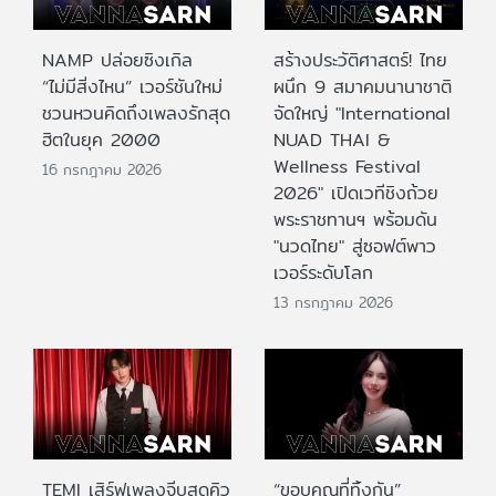
NAMP ปล่อยซิงเกิล
สร้างประวัติศาสตร์! ไทย
“ไม่มีสิ่งไหน” เวอร์ชันใหม่
ผนึก 9 สมาคมนานาชาติ
ชวนหวนคิดถึงเพลงรักสุด
จัดใหญ่ "International
ฮิตในยุค 2000
NUAD THAI &
Wellness Festival
16 กรกฎาคม 2026
2026" เปิดเวทีชิงถ้วย
พระราชทานฯ พร้อมดัน
"นวดไทย" สู่ซอฟต์พาว
เวอร์ระดับโลก
13 กรกฎาคม 2026
TEMI เสิร์ฟเพลงจีบสุดคิว
“ขอบคุณที่ทิ้งกัน”