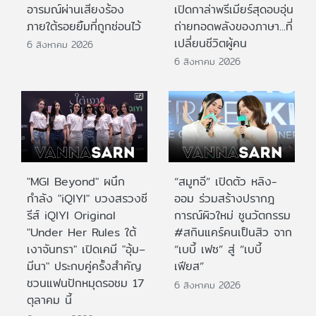
อารมณ์ผ่านเสียงร้อง
เปิดกาล่าพรีเมียร์สุดอบอุ่น
ภายใต้รอยยิ้มที่ถูกซ่อนไว้
ถ่ายทอดพลังของภาษา...ที่
เปลี่ยนชีวิตผู้คน
6 สิงหาคม 2026
6 สิงหาคม 2026
"MGI Beyond" ผนึก
“สมูทอี” เปิดตัว หลิง-
กำลัง "iQIYI" บวงสรวงซี
ออม ร่วมสร้างปรากฎ
รีส์ iQIYI Original
การณ์ผิวใหม่ ชูนวัตกรรม
"Under Her Rules ใต้
#สกินแคร์คนเป็นสิว จาก
เงาจันทรา" เปิดเคมี "อุ้ม–
“เบบี้ เฟซ” สู่ “เบบี้
มีนา" ประกบคู่ครั้งสำคัญ
เฟียส”
ชวนแฟนปักหมุดรอชม 17
6 สิงหาคม 2026
ตุลาคม นี้