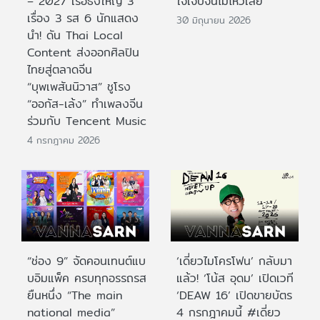
– 2027 เรือธงใหญ่ 3
ใจเจ็บจนไม่ไหวเลย
เรื่อง 3 รส 6 นักแสดง
30 มิถุนายน 2026
นำ! ดัน Thai Local
Content ส่งออกศิลปิน
ไทยสู่ตลาดจีน
“บุพเพสันนิวาส” ชูโรง
“ออกัส-เล้ง” ทำเพลงจีน
ร่วมกับ Tencent Music
4 กรกฎาคม 2026
“ช่อง 9” จัดคอนเทนต์แบ
‘เดี่ยวไมโครโฟน’ กลับมา
บอิมแพ็ค ครบทุกอรรถรส
แล้ว! ‘โน้ส อุดม’ เปิดเวที
ยืนหนึ่ง “The main
‘DEAW 16’ เปิดขายบัตร
national media”
4 กรกฎาคมนี้ #เดี่ยว