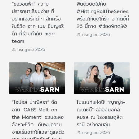
“ขอวอนฟ้า” ความ
ฟินตัวบิดไปกับ
ปรารถนาเรียบง่าย ที่
#HittingBallTheSeries
อยากเจอรักดี ๆ สักครั้ง
พร้อมให้ติดให้รัก อาทิตย์ที่
ในชีวิต จาก เนย ซินญอริ
26 นี้ทาง #ช่อง9กด30
ต้า ที่ร่วมทำกับ marr
21 กรกฎาคม 2026
team
21 กรกฎาคม 2026
“โอปอล์ ปาณิสรา” จัด
โมเมนท์แห่งปี! “ญาญ่า-
งาน ‘OABS Melt on
ณเดชน์” ฉลองมงคล
the Moment’ ชวนชะลอ
สมรส ณ โรงแรมดุสิต
จังหวะชีวิต ค้นพบความ
ธานี อย่างอบอุ่น
งามเริ่มจากให้เวลาดูแลตัว
21 กรกฎาคม 2026