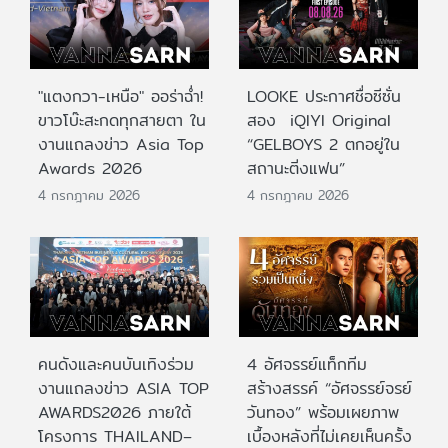
"แตงกวา-เหนือ" ออร่าฉ่ำ!
LOOKE ประกาศชื่อซีซั่น
ขาวโบ๊ะสะกดทุกสายตา ใน
สอง iQIYI Original
งานแถลงข่าว Asia Top
“GELBOYS 2 ตกอยู่ใน
Awards 2026
สถานะติ่งแฟน”
4 กรกฎาคม 2026
4 กรกฎาคม 2026
คนดังและคนบันเทิงร่วม
4 อัศจรรย์แท็กทีม
งานแถลงข่าว ASIA TOP
สร้างสรรค์ “อัศจรรย์จรย์
AWARDS2026 ภายใต้
วันทอง” พร้อมเผยภาพ
โครงการ THAILAND–
เบื้องหลังที่ไม่เคยเห็นครั้ง