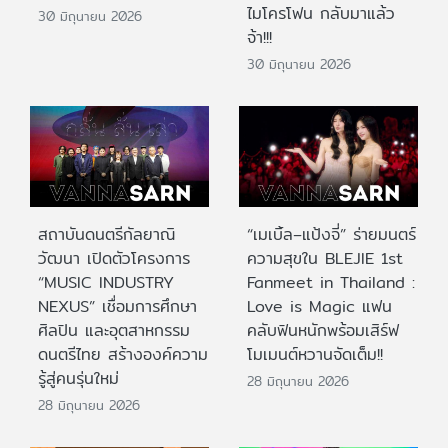
ไมโครโฟน กลับมาแล้ว
30 มิถุนายน 2026
จ้า!!!
30 มิถุนายน 2026
สถาบันดนตรีกัลยาณิ
“เมเบิ้ล–แป้งจี่” ร่ายมนตร์
วัฒนา เปิดตัวโครงการ
ความสุขใน BLEJIE 1st
“MUSIC INDUSTRY
Fanmeet in Thailand :
NEXUS” เชื่อมการศึกษา
Love is Magic แฟน
ศิลปิน และอุตสาหกรรม
คลับฟินหนักพร้อมเสิร์ฟ
ดนตรีไทย สร้างองค์ความ
โมเมนต์หวานจัดเต็ม!!
รู้สู่คนรุ่นใหม่
28 มิถุนายน 2026
28 มิถุนายน 2026