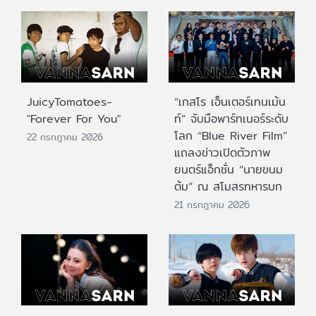
JuicyTomatoes-
“เกสโร เอ็นเตอร์เทนเม้น
"Forever For You"
ท์” จับมือพาร์ทเนอร์ระดับ
โลก “Blue River Film”
22 กรกฎาคม 2026
แถลงข่าวเปิดตัวภาพ
ยนตร์แอ็กชั่น “นายขนม
ต้ม” ณ สโมสรทหารบก
21 กรกฎาคม 2026