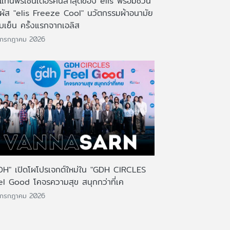
งแท่นพรีเซ็นเตอร์คนล่าสุดของ elis พร้อมชวน
มผัส "elis Freeze Cool" นวัตกรรมผ้าอนามัย
บเย็น ครั้งแรกจากเอลิส
 กรกฎาคม 2026
DH" เปิดโผโปรเจกต์ใหม่ใน "GDH CIRCLES
el Good โคจรความสุข สนุกกว่าที่เค
 กรกฎาคม 2026