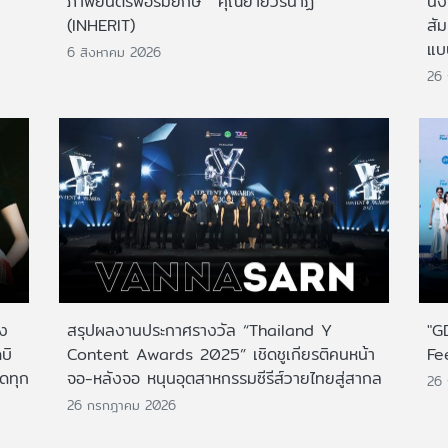
ภาพยนตร์ฟอร์มยักษ์ 'คุณยายวรนาฏ'
นั่
(INHERIT)
สั
แบ
6 สิงหาคม 2026
26
าง
สรุปผลงานประกาศรางวัล “Thailand Y
"G
บิ
Content Awards 2025” เชิดชูเกียรติคนหน้า
Fe
กดทุก
จอ-หลังจอ หนุนอุตสาหกรรมซีรีส์วายไทยสู่สากล
26
26 กรกฎาคม 2026