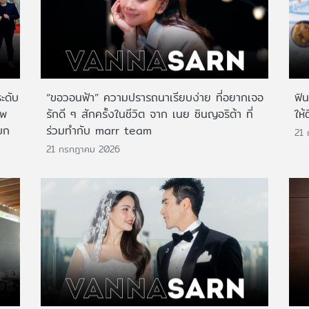
ระดับ
“ขอวอนฟ้า” ความปรารถนาเรียบง่าย ที่อยากเจอ
ฟิ
าพ
รักดี ๆ สักครั้งในชีวิต จาก เนย ซินญอริต้า ที่
ให้
บก
ร่วมทำกับ marr team
21
21 กรกฎาคม 2026