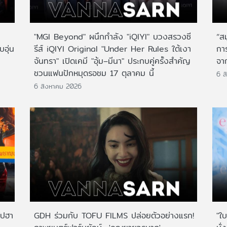
"MGI Beyond" ผนึกกำลัง "iQIYI" บวงสรวงซี
“ส
บอุ่น
รีส์ iQIYI Original "Under Her Rules ใต้เงา
กา
จันทรา" เปิดเคมี "อุ้ม–มีนา" ประกบคู่ครั้งสำคัญ
จาก
ชวนแฟนปักหมุดรอชม 17 ตุลาคม นี้
6 ส
6 สิงหาคม 2026
ไปฮา
GDH ร่วมกับ TOFU FILMS ปล่อยตัวอย่างแรก!
"ใบ