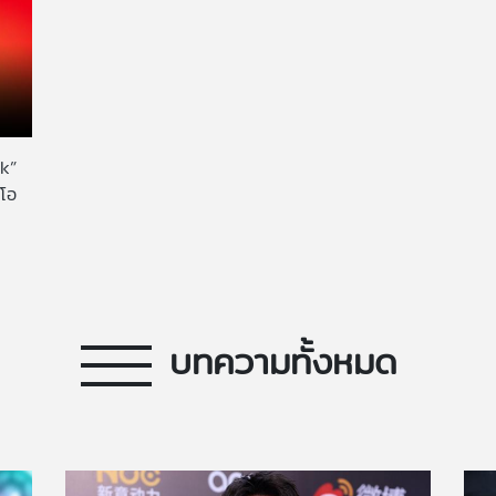
rk”
ีโอ
บทความทั้งหมด