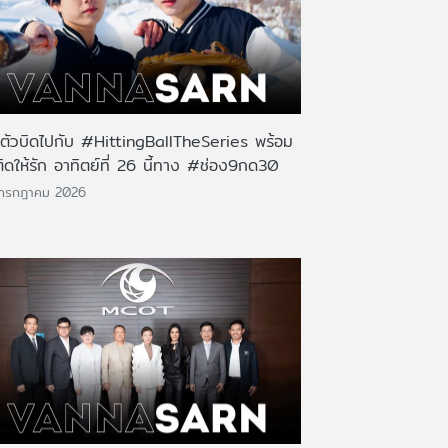
นตัวบิดไปกับ #HittingBallTheSeries พร้อม
ติดให้รัก อาทิตย์ที่ 26 นี้ทาง #ช่อง9กด30
 กรกฎาคม 2026