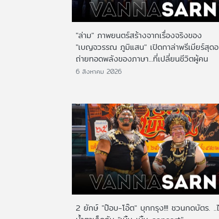
"ล่าม" ภาพยนตร์สร้างจากเรื่องจริงของ
"เบญจวรรณ ภูมิแสน" เปิดกาล่าพรีเมียร์สุดอ
ถ่ายทอดพลังของภาษา...ที่เปลี่ยนชีวิตผู้คน
6 สิงหาคม 2026
2 ยักษ์ "ป๊อบ-โอ๊ต" บุกกรุง!!! ชวนกดบัตร. ..