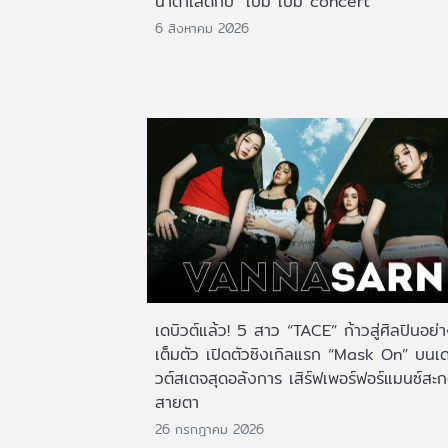
น้ำตาเล็ดกับ "เบิ้ม เบิ้ม concert"
6 สิงหาคม 2026
เดบิวต์แล้ว! 5 สาว “TACE” ก้าวสู่ศิลปินอย่
เต็มตัว เปิดตัวซิงเกิลแรก “Mask On” บนเด
วต์สเตจสุดอลังการ เสิร์ฟเพอร์ฟอร์แมนซ์สะ
สายตา
26 กรกฎาคม 2026