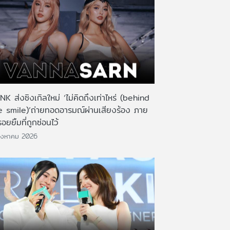
K ส่งซิงเกิลใหม่ ‘ไม่คิดถึงเท่าไหร่ (behind
e smile)’ถ่ายทอดอารมณ์ผ่านเสียงร้อง ภาย
รอยยิ้มที่ถูกซ่อนไว้
ิงหาคม 2026