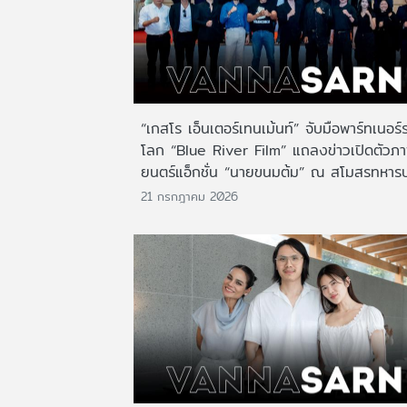
“เกสโร เอ็นเตอร์เทนเม้นท์” จับมือพาร์ทเนอร์
โลก “Blue River Film” แถลงข่าวเปิดตัวภ
ยนตร์แอ็กชั่น “นายขนมต้ม” ณ สโมสรทหาร
21 กรกฎาคม 2026