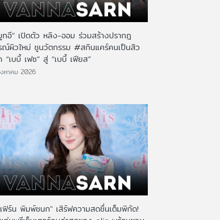
มูทอี” เปิดตัว หลิง-ออม ร่วมสร้างปรากฎ
รณ์ผิวใหม่ ชูนวัตกรรม #สกินแคร์คนเป็นสิว
 “เบบี้ เฟซ” สู่ “เบบี้ เฟียส”
ิงหาคม 2026
เฟิร์น พิมพ์ชนก" เสิร์ฟความสดชื่นเต็มพิกัด!